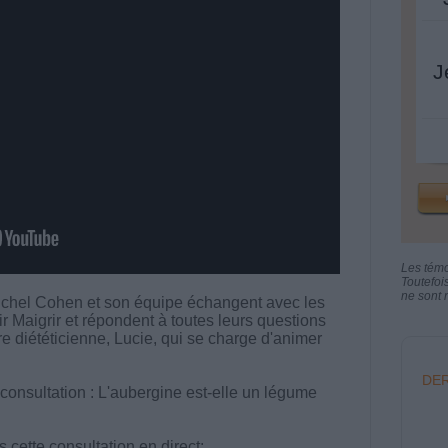
J
Les tém
Toutefoi
ne sont n
chel Cohen et son équipe échangent avec les
aigrir et répondent à toutes leurs questions
tre diététicienne, Lucie, qui se charge d'animer
DER
 consultation : L'aubergine est-elle un légume
cette consultation en direct: