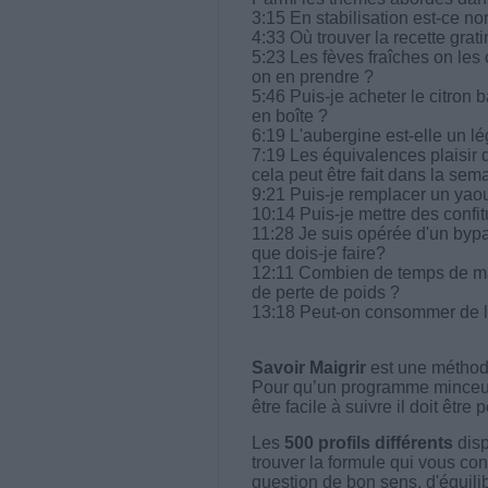
3:15 En stabilisation est-ce n
4:33 Où trouver la recette grat
5:23 Les fèves fraîches on l
on en prendre ?
5:46 Puis-je acheter le citron 
en boîte ?
6:19 L'aubergine est-elle un l
7:19 Les équivalences plaisir d
cela peut être fait dans la sem
9:21 Puis-je remplacer un yaou
10:14 Puis-je mettre des confit
11:28 Je suis opérée d'un bypa
que dois-je faire?
12:11 Combien de temps de marc
de perte de poids ?
13:18 Peut-on consommer de l'
Savoir Maigrir
est une méthode
Pour qu’un programme minceur soi
être facile à suivre il doit être
Les
500 profils différents
disp
trouver la formule qui vous con
question de bon sens, d'équilibr