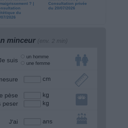
amaigrissement ? |
Consultation privée
nsultation
du 20/07/2026
ététique du
/07/2026
lan minceur
(env. 2 min)
un homme
Je suis
une femme
cm
mesure
kg
e pèse
kg
s peser
ans
J'ai