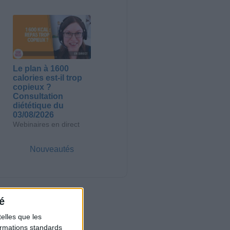
Le plan à 1600
calories est-il trop
copieux ?
Consultation
diététique du
03/08/2026
Webinaires en direct
Nouveautés
é
elles que les
formations standards