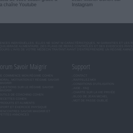
a chaîne Youtube
Instagram
CES INDIVIDUELLES. ELLES NE SONT NI CARACTÉRISTIQUES, NI GARANTIES ET LES 
UILIBRAGE ALIMENTAIRE, DES PLANS DE REPAS CONTRÔLÉS ET DES EXERCICES PHY
OURS L'AVIS DE VOTRE MÉDECIN TRAITANT AVANT D'ENTREPRENDRE UN RÉGIME AMINC
orum Savoir Maigrir
Support
JE COMMENCE MON RÉGIME COHEN
CONTACT
MORAL, MOTIVATION ET RÉGIME SAVOIR
RAPPELEZ-MOI
MAIGRIR
CONDITIONS D'UTILISATION
QUESTIONS SUR LE RÉGIME SAVOIR
AIDE - FAQ
MAIGRIR
CHARTE SUR LA VIE PRIVÉE
OUTILS DE COACHING COHEN
BLOG DE JEAN MICHEL
RECETTES COHEN
MOT DE PASSE OUBLIÉ
PRODUITS ET ALIMENTS
SPORT ET EXERCICE PHYSIQUE
RENCONTRES SAVOIR MAIGRIR ET
PETITES ANNONCES