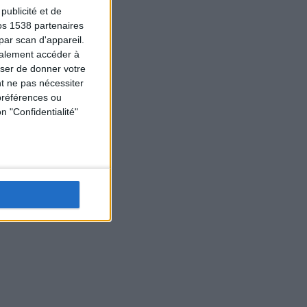
ublicité et de
os 1538 partenaires
par scan d'appareil.
galement accéder à
user de donner votre
t ne pas nécessiter
préférences ou
n "Confidentialité"