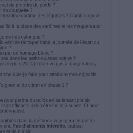
ormal de prendre du poids ?
in de courgette ?
es considère comme des légumes ? Combien peut-
basilic à la place des sardines et les maquereaux
égume très calorique ?
oivent se rattraper dans la journée de l'écart ou
aine ?
rt par un fromage blanc ?
ures dans les petits-suisses nature ?
ss depuis 2014 je n'arrive pas à manger tous,
he dois-je faire pour atteindre mes objectifs
oignon et du citron en phase 1 ?
 pour perdre du poids en se faisant plaisir.
t efficace, il doit être facile à suivre. Et pour
 personnalisé.
onibles dans la méthode vous permettront de
vient.
Pas d'aliments interdits
, tout est
e et de plaisir.