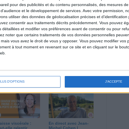
reil pour des publicités et du contenu personnalisés, des mesures de p
 d'audience et le développement de services.
Avec votre permission, n
direct
s utiliser des données de géolocalisation précises et d’identification 
Voir tout
ouvez consentir aux traitements décrits précédemment. Vous pouvez é
estions en live en participant à des vidéo-
s détaillées et modifier vos préférences avant de consentir ou pour ref
l et les diététiciennes du programme.
lez noter que certains traitements de vos données personnelles peuven
 mais vous avez le droit de vous y opposer. Vous pouvez modifier vos 
tement à tout moment en revenant sur ce site et en cliquant sur le bouto
eb.
 plan à 1600
Comment perdre le
lories est-il trop
dernier kilo avant la
pieux ?
stabilisation ? |
PLUS D'OPTIONS
J'ACCEPTE
nsultation
Consultation
ététique du
diététique du
/08/2026
29/07/2026
aisse viscérale :
En direct avec Jean-
ut-elle ralentir
Michel Cohen |