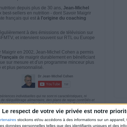
nutrition depuis plus de 30 ans,
Jean-Michel
best-sellers en nutrition - dont Savoir Maigrir
ste français qui est
à l'origine du coaching
égulièrement à des émissions de télévision sur
BFMTV, et intervient souvent sur RTL ou Europe
 Maigrir en 2002, Jean-Michel Cohen a permis
 Français
de maigrir durablement en bénéficiant
ue sur mesure et d'un programme minceur plus
té et plus personnalisé.
riences individuelles qui ne sont ni caractéristiques, ni
e rééquilibrage alimentaire, des plans de repas contrôlés et
 nécessaires pour perdre du poids à long terme. Demandez
nt avant d'entreprendre un régime amincissant, un programme
Le respect de votre vie privée est notre priorit
itionnelles.
rtenaires
stockons et/ou accédons à des informations sur un appareil, t
 des données personnelles telles que des identifiants uniques et des in