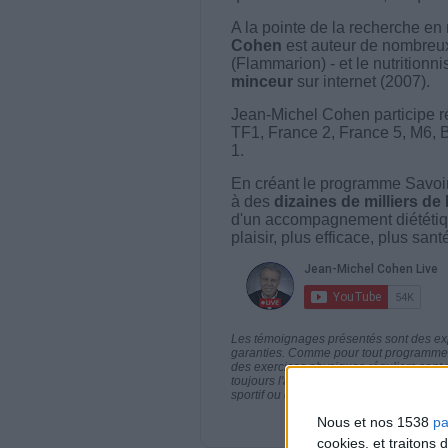
A la pointe de la recherche en 
Cohen
est auteur de nombreux 
(Flammarion) - et le nutritionni
minceur
sur internet (2007).
Jean-Michel Cohen participe r
TF1, France 2, France 5, M6, 
1.
En créant le programme Savoir
à des
dizaines de milliers de
d'un accompagnement diététiq
plaisir, plus efficace, plus san
Les témoignages présentés sont des expé
garanties. Comme pour tout programme d
des exercices physiques réguliers sont
toujours l'avis de votre médecin traita
sportif ou de modifier vos habitudes nutr
Nous et nos 1538
pa
cookies, et traitons