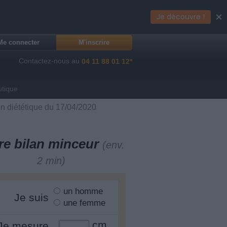
×
Je découvre !
Me connecter
M'inscrire
Contactez-nous au
04 11 88 01 12*
utique
on diététique du 17/04/2020
re bilan minceur
(env.
2 min)
un homme
Je suis
une femme
cm
Je mesure