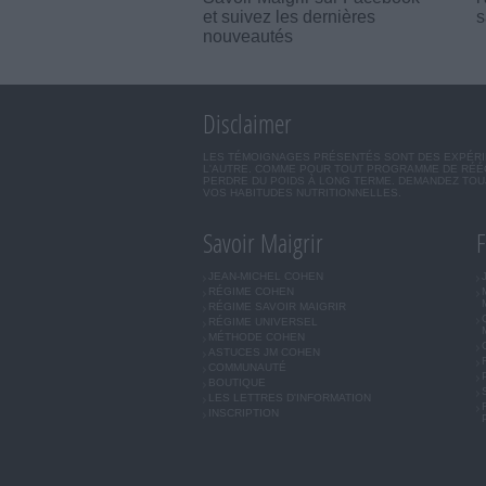
et suivez les dernières
s
nouveautés
Disclaimer
LES TÉMOIGNAGES PRÉSENTÉS SONT DES EXPÉRIEN
L'AUTRE. COMME POUR TOUT PROGRAMME DE RÉÉQ
PERDRE DU POIDS À LONG TERME. DEMANDEZ TOUJ
VOS HABITUDES NUTRITIONNELLES.
Savoir Maigrir
F
JEAN-MICHEL COHEN
RÉGIME COHEN
RÉGIME SAVOIR MAIGRIR
RÉGIME UNIVERSEL
MÉTHODE COHEN
ASTUCES JM COHEN
COMMUNAUTÉ
BOUTIQUE
LES LETTRES D'INFORMATION
INSCRIPTION