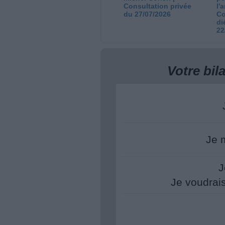
Consultation privée
l'
du 27/07/2026
Co
di
22
Votre bi
Je 
J
Je voudrai