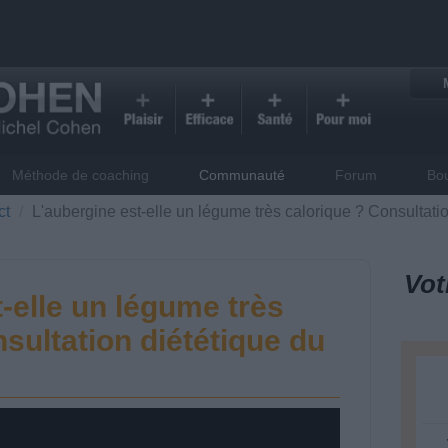
Méthode de coaching
Communauté
Forum
Bo
ct
L'aubergine est-elle un légume très calorique ? Consultati
Vot
-elle un légume très
sultation diététique du