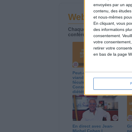
envoyées par un appa
contenu, des études
Webinaires en 
et nous-mêmes pouvon
En cliquant, vous p
Chaque semaine, posez vos qu
des informations plu
conférences avec Jean-Miche
consentement.
Veuil
votre consentement,
retirer votre consen
en bas de la page W
Peut-on remplacer la
Le
viande par des
ca
féculents ?
co
Consultation
Co
diététique du
di
05/08/2026
03
En direct avec Jean-
Gr
Michel Cohen |
pe