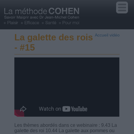
La galette des rois
Accueil vidéo
- #15
Les thèmes abordés dans ce webinaire : 9.43 La
galette des roi 10.44 La galette aux pommes ou