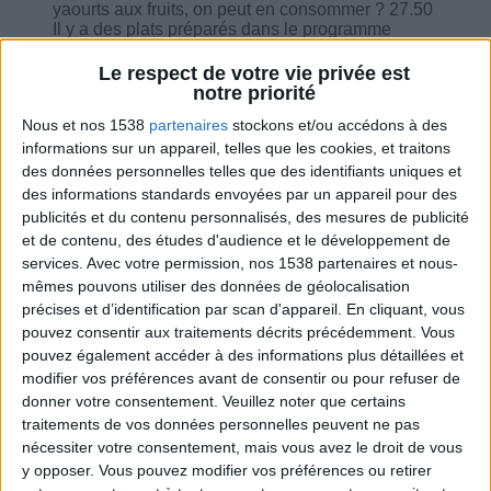
yaourts aux fruits, on peut en consommer ? 27.50
Il y a des plats préparés dans le programme
maintenant ?
Le respect de votre vie privée est
notre priorité
Nous et nos 1538
partenaires
stockons et/ou accédons à des
informations sur un appareil, telles que les cookies, et traitons
des données personnelles telles que des identifiants uniques et
Combien de kilos souhaitez-vous perdre ?
des informations standards envoyées par un appareil pour des
publicités et du contenu personnalisés, des mesures de publicité
Moins de
De 5 à 10
Plus de
5 kilos
kilos
10 kilos
et de contenu, des études d'audience et le développement de
services.
Avec votre permission, nos 1538 partenaires et nous-
mêmes pouvons utiliser des données de géolocalisation
précises et d’identification par scan d'appareil. En cliquant, vous
Webinaires en direct
pouvez consentir aux traitements décrits précédemment. Vous
Voir tout
pouvez également accéder à des informations plus détaillées et
Chaque semaine, posez vos questions en live
modifier vos préférences avant de consentir ou pour refuser de
en participant à des vidéo-conférences avec
donner votre consentement.
Veuillez noter que certains
Jean-Michel et les diététiciennes du
traitements de vos données personnelles peuvent ne pas
programme.
nécessiter votre consentement, mais vous avez le droit de vous
y opposer. Vous pouvez modifier vos préférences ou retirer