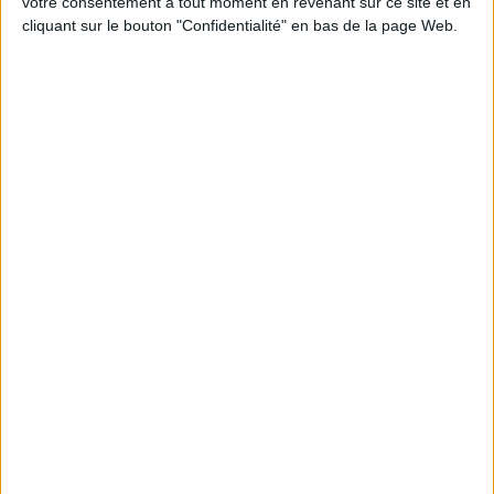
votre consentement à tout moment en revenant sur ce site et en
cliquant sur le bouton "Confidentialité" en bas de la page Web.
Peut-on remplacer la viande par des féculents
? Consultation diététique du 05/08/2026