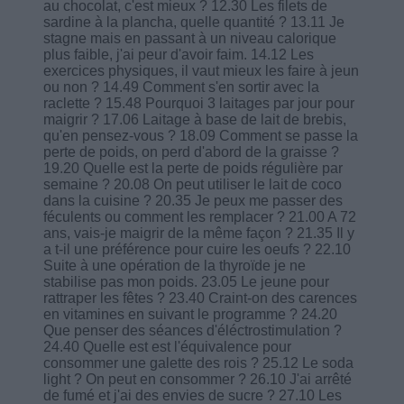
au chocolat, c'est mieux ? 12.30 Les filets de
sardine à la plancha, quelle quantité ? 13.11 Je
stagne mais en passant à un niveau calorique
plus faible, j'ai peur d'avoir faim. 14.12 Les
exercices physiques, il vaut mieux les faire à jeun
ou non ? 14.49 Comment s'en sortir avec la
raclette ? 15.48 Pourquoi 3 laitages par jour pour
maigrir ? 17.06 Laitage à base de lait de brebis,
qu'en pensez-vous ? 18.09 Comment se passe la
perte de poids, on perd d'abord de la graisse ?
19.20 Quelle est la perte de poids régulière par
semaine ? 20.08 On peut utiliser le lait de coco
dans la cuisine ? 20.35 Je peux me passer des
féculents ou comment les remplacer ? 21.00 A 72
ans, vais-je maigrir de la même façon ? 21.35 Il y
a t-il une préférence pour cuire les oeufs ? 22.10
Suite à une opération de la thyroïde je ne
stabilise pas mon poids. 23.05 Le jeune pour
rattraper les fêtes ? 23.40 Craint-on des carences
en vitamines en suivant le programme ? 24.20
Que penser des séances d'éléctrostimulation ?
24.40 Quelle est est l'équivalence pour
consommer une galette des rois ? 25.12 Le soda
light ? On peut en consommer ? 26.10 J'ai arrêté
de fumé et j'ai des envies de sucre ? 27.10 Les