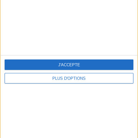
un homme
Je suis
une femme
cm
Je mesure
kg
Je pèse
kg
Je voudrais
peser
J'ACCEPTE
PLUS D'OPTIONS
ans
J'ai