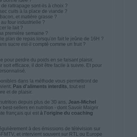
ne bonne idée ?
de rattrapage sont-ils à choix ?
ec cuits à la place de viande ?
bacon, et matière grasse ?
au four industrielle ?
r le lait ?
ma première semaine ?
le plan de repas lorsqu'on fait le jeûne de 16H ?
ans sucre est-il compté comme un fruit ?
 pour perdre du poids en se faisant plaisir.
t efficace, il doit être facile à suivre. Et pour
 personnalisé.
onibles dans la méthode vous permettront de
vient.
Pas d'aliments interdits
, tout est
e et de plaisir.
nutrition depuis plus de 30 ans,
Jean-Michel
best-sellers en nutrition - dont Savoir Maigrir
ste français qui est
à l'origine du coaching
égulièrement à des émissions de télévision sur
BFMTV, et intervient souvent sur RTL ou Europe