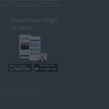
RÉSULTATS PEUVENT VARIER D'UNE PERSONNE A
SIQUES RÉGULIERS SONT NÉCESSAIRES POUR
ISSANT, UN PROGRAMME SPORTIF OU DE MODIFIER
Retrouvez Savoir Maigrir
sur mobile
ÉSULTATS PEUVENT VARIER D'UNE
ERCICES PHYSIQUES RÉGULIERS
RENDRE UN RÉGIME AMINCISSANT,
ultation médicale privée.