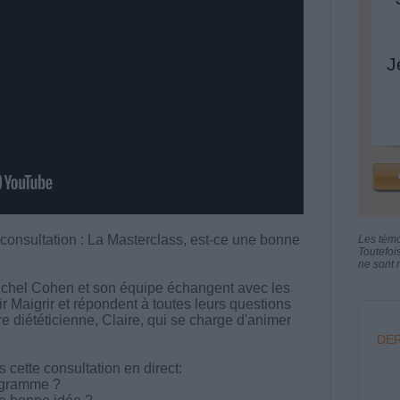
J
 consultation : La Masterclass, est-ce une bonne
Les tém
Toutefoi
ne sont n
chel Cohen et son équipe échangent avec les
aigrir et répondent à toutes leurs questions
tre diététicienne, Claire, qui se charge d'animer
DER
cette consultation en direct:
ogramme ?