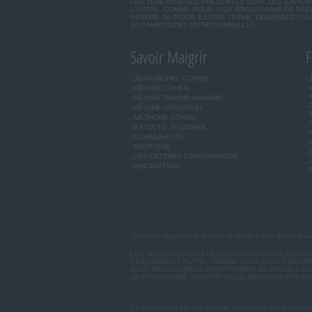
LES TÉMOIGNAGES PRÉSENTÉS SONT DES EXPÉRIEN
L'AUTRE. COMME POUR TOUT PROGRAMME DE RÉÉQ
PERDRE DU POIDS À LONG TERME. DEMANDEZ TOUJ
VOS HABITUDES NUTRITIONNELLES.
Savoir Maigrir
F
JEAN-MICHEL COHEN
RÉGIME COHEN
RÉGIME SAVOIR MAIGRIR
RÉGIME UNIVERSEL
MÉTHODE COHEN
ASTUCES JM COHEN
COMMUNAUTÉ
BOUTIQUE
LES LETTRES D'INFORMATION
INSCRIPTION
*Prix d'un appel local. Ouvert de 9H00 à 15h du lundi a
LES TÉMOIGNAGES PRÉSENTÉS SONT DES EXPÉRIEN
PERSONNE A L'AUTRE. COMME POUR TOUT PROGRA
SONT NÉCESSAIRES POUR PERDRE DU POIDS À LON
UN PROGRAMME SPORTIF OU DE MODIFIER VOS HA
Ce programme est une somme de conseils liés à l'aliment