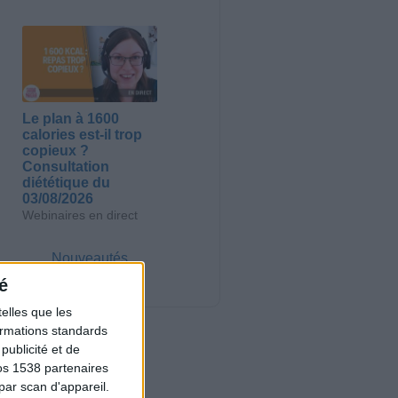
Le plan à 1600
calories est-il trop
copieux ?
Consultation
diététique du
03/08/2026
Webinaires en direct
Nouveautés
é
elles que les
formations standards
ublicité et de
os 1538 partenaires
par scan d'appareil.