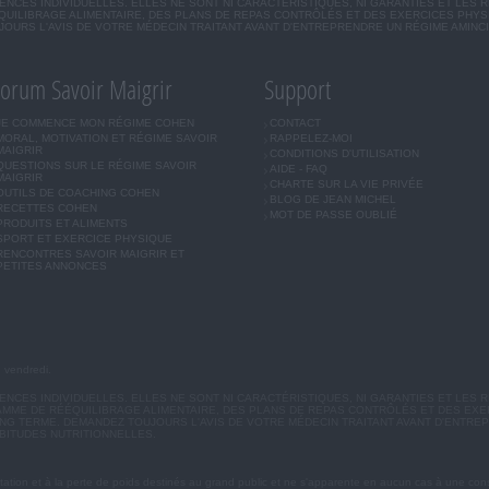
CES INDIVIDUELLES. ELLES NE SONT NI CARACTÉRISTIQUES, NI GARANTIES ET LES 
UILIBRAGE ALIMENTAIRE, DES PLANS DE REPAS CONTRÔLÉS ET DES EXERCICES PHY
OURS L'AVIS DE VOTRE MÉDECIN TRAITANT AVANT D'ENTREPRENDRE UN RÉGIME AMINC
orum Savoir Maigrir
Support
JE COMMENCE MON RÉGIME COHEN
CONTACT
MORAL, MOTIVATION ET RÉGIME SAVOIR
RAPPELEZ-MOI
MAIGRIR
CONDITIONS D'UTILISATION
QUESTIONS SUR LE RÉGIME SAVOIR
AIDE - FAQ
MAIGRIR
CHARTE SUR LA VIE PRIVÉE
OUTILS DE COACHING COHEN
BLOG DE JEAN MICHEL
RECETTES COHEN
MOT DE PASSE OUBLIÉ
PRODUITS ET ALIMENTS
SPORT ET EXERCICE PHYSIQUE
RENCONTRES SAVOIR MAIGRIR ET
PETITES ANNONCES
u vendredi.
CES INDIVIDUELLES. ELLES NE SONT NI CARACTÉRISTIQUES, NI GARANTIES ET LES R
MME DE RÉÉQUILIBRAGE ALIMENTAIRE, DES PLANS DE REPAS CONTRÔLÉS ET DES EX
G TERME. DEMANDEZ TOUJOURS L'AVIS DE VOTRE MÉDECIN TRAITANT AVANT D'ENTREP
BITUDES NUTRITIONNELLES.
ation et à la perte de poids destinés au grand public et ne s'apparente en aucun cas à une cons