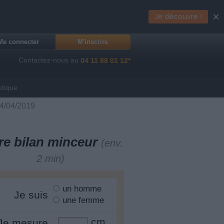
×
Je découvre !
Me connecter
M'inscrire
Contactez-nous au
04 11 88 01 12*
utique
04/04/2019
re bilan minceur
(env.
2 min)
un homme
Je suis
une femme
cm
Je mesure