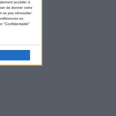
galement accéder à
user de donner votre
t ne pas nécessiter
préférences ou
n "Confidentialité"