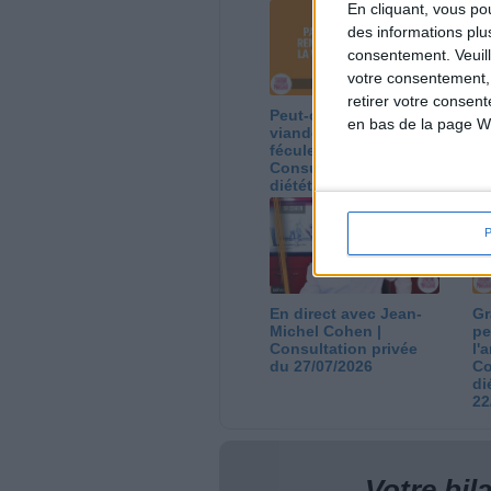
En cliquant, vous p
des informations plu
consentement.
Veuil
votre consentement,
retirer votre consen
Peut-on remplacer la
Le
en bas de la page W
viande par des
ca
féculents ?
co
Consultation
Co
diététique du
di
05/08/2026
03
En direct avec Jean-
Gr
Michel Cohen |
pe
Consultation privée
l'
du 27/07/2026
Co
di
22
Votre bi