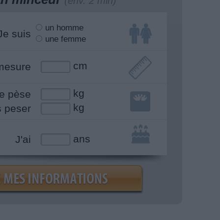
(env. 2 min)
un homme
Je suis
une femme
cm
mesure
kg
e pèse
kg
s peser
ans
J'ai