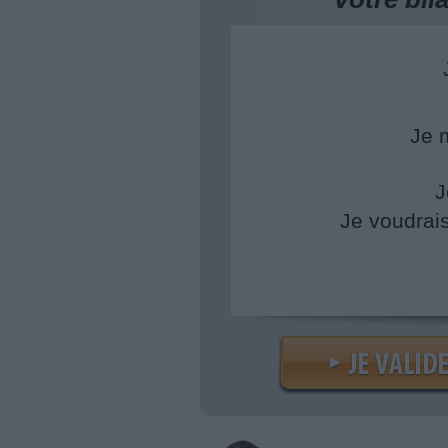
Je 
J
Je voudrai