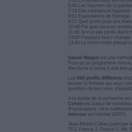
5:50 La Masterclass, est-ce u
6:45 Les légumes de la galette 
7:14 Des céréales et légumes s
8:01 Equivalence de fromage, 
8:57 Quel poids pour des frites 
10:48 Par quoi peut-on remplace
11:46 Je n'ai pas perdu dans 
13:00 Pourquoi faut-il changer 
13:40 Le citron entier pressé s
Savoir Maigrir
est une méthode
Pour qu’un programme minceur soi
être facile à suivre il doit être
Les
500 profils différents
disp
trouver la formule qui vous con
question de bon sens, d'équilibr
A la pointe de la recherche en 
Cohen
est auteur de nombreux 
(Flammarion) - et le nutritionni
minceur
sur internet (2007).
Jean-Michel Cohen participe r
TF1, France 2, France 5, M6, 