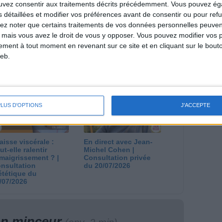
ouvez consentir aux traitements décrits précédemment. Vous pouvez é
s détaillées et modifier vos préférences avant de consentir ou pour ref
lez noter que certains traitements de vos données personnelles peuven
 mais vous avez le droit de vous y opposer. Vous pouvez modifier vos 
tement à tout moment en revenant sur ce site et en cliquant sur le bouto
 plan à 1600
Comment perdre le
eb.
lories est-il trop
dernier kilo avant la
pieux ?
stabilisation ? |
nsultation
Consultation
ététique du
diététique du
/08/2026
29/07/2026
PLUS D'OPTIONS
J'ACCEPTE
aisse viscérale :
En direct avec Jean-
ut-elle ralentir
Michel Cohen |
amaigrissement ? |
Consultation privée
nsultation
du 20/07/2026
ététique du
/07/2026
lan minceur