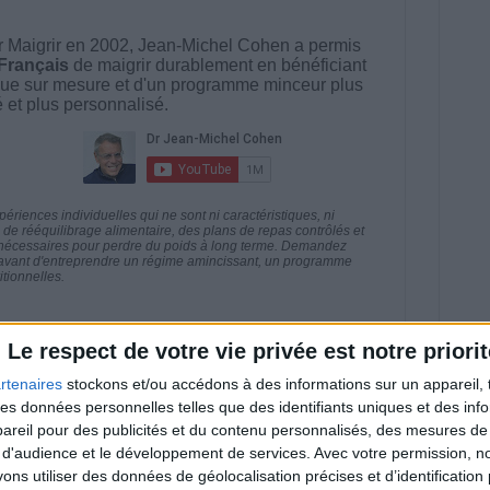
 Maigrir en 2002, Jean-Michel Cohen a permis
 Français
de maigrir durablement en bénéficiant
ue sur mesure et d'un programme minceur plus
té et plus personnalisé.
riences individuelles qui ne sont ni caractéristiques, ni
e rééquilibrage alimentaire, des plans de repas contrôlés et
 nécessaires pour perdre du poids à long terme. Demandez
nt avant d'entreprendre un régime amincissant, un programme
itionnelles.
Le respect de votre vie privée est notre priorit
rtenaires
stockons et/ou accédons à des informations sur un appareil, t
direct
Voir tout
 des données personnelles telles que des identifiants uniques et des in
reil pour des publicités et du contenu personnalisés, des mesures de p
estions en live en participant à des vidéo-
 d'audience et le développement de services.
Avec votre permission, n
l et les diététiciennes du programme.
s utiliser des données de géolocalisation précises et d’identification 