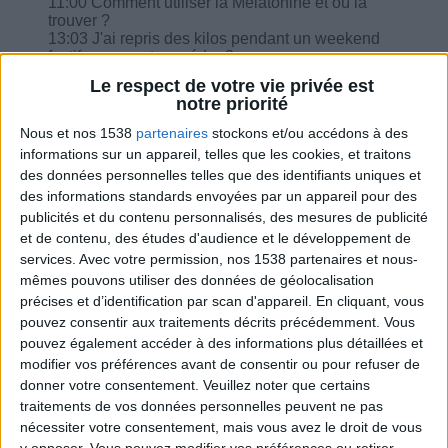
11:00 Comment utiliser la Mélatonine et où la
trouver ?
13:03 J'ai repris des kilos pendant un weekend
festif, comment procéder ?
14:54 Comment comptabiliser la vinaigrette
Le respect de votre vie privée est
allégée du commerce ?
notre priorité
16:18 Equivalence de la galette nature Old El
Paso ?
Nous et nos 1538
partenaires
stockons et/ou accédons à des
informations sur un appareil, telles que les cookies, et traitons
des données personnelles telles que des identifiants uniques et
des informations standards envoyées par un appareil pour des
publicités et du contenu personnalisés, des mesures de publicité
et de contenu, des études d'audience et le développement de
Combien de kilos souhaitez-vous perdre ?
services.
Avec votre permission, nos 1538 partenaires et nous-
mêmes pouvons utiliser des données de géolocalisation
Moins de
De 5 à 10
Plus de
précises et d’identification par scan d'appareil. En cliquant, vous
5 kilos
kilos
10 kilos
pouvez consentir aux traitements décrits précédemment. Vous
pouvez également accéder à des informations plus détaillées et
modifier vos préférences avant de consentir ou pour refuser de
donner votre consentement.
Veuillez noter que certains
Webinaires en direct
Voir tout
traitements de vos données personnelles peuvent ne pas
nécessiter votre consentement, mais vous avez le droit de vous
Chaque semaine, posez vos questions en live
en participant à des vidéo-conférences avec
y opposer. Vous pouvez modifier vos préférences ou retirer