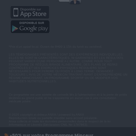
*Prix d'un appel local. Ouvert de 9H00 à 15h du lundi au vendredi.
LES TÉMOIGNAGES PRÉSENTÉS SONT DES EXPÉRIENCES INDIVIDUELLES.
ELLES NE SONT NI CARACTÉRISTIQUES, NI GARANTIES ET LES RÉSULTATS
PEUVENT VARIER D'UNE PERSONNE A L'AUTRE. COMME POUR TOUT
PROGRAMME DE RÉÉQUILIBRAGE ALIMENTAIRE, DES PLANS DE REPAS
CONTRÔLÉS ET DES EXERCICES PHYSIQUES RÉGULIERS SONT
NÉCESSAIRES POUR PERDRE DU POIDS À LONG TERME. DEMANDEZ
TOUJOURS L'AVIS DE VOTRE MÉDECIN TRAITANT AVANT D'ENTREPRENDRE UN
RÉGIME AMINCISSANT, UN PROGRAMME SPORTIF OU DE MODIFIER VOS
HABITUDES NUTRITIONNELLES.
Ce programme est une somme de conseils liés à l'alimentation et à la perte de poids
destinés au grand public et ne s'apparente en aucun cas à une consultation
médicale privée.
© 2026 copyright et éditeur ANXA / powered by ANXA
Reproduction totale ou partielle interdite sans accord préalable.
Anxa collecte et traite les données personnelles dans le respect de la loi
Informatique et Libertés (Déclaration CNIL No 1787863).
-50% sur votre Programme Minceur