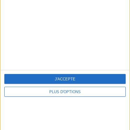
Votre bilan minceur
(env. 2
min)
un homme
Je suis
une femme
cm
Je mesure
kg
Je pèse
kg
Je voudrais
J'ACCEPTE
peser
PLUS D'OPTIONS
ans
J'ai