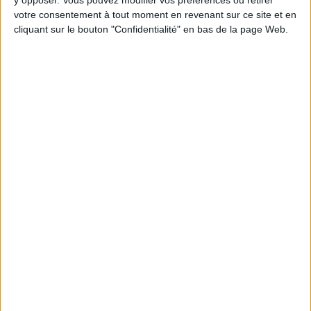
Jean-Michel et les diététiciennes du
votre consentement à tout moment en revenant sur ce site et en
programme.
cliquant sur le bouton "Confidentialité" en bas de la page Web.
Peut-on remplacer la viande par des féculents
? Consultation diététique du 05/08/2026