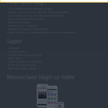
Forum Savoir Maigrir
JE COMMENCE MON RÉGIME COHEN
MORAL, MOTIVATION ET RÉGIME SAVOIR MAIGRIR
QUESTIONS SUR LE RÉGIME SAVOIR MAIGRIR
OUTILS DE COACHING COHEN
RECETTES COHEN
PRODUITS ET ALIMENTS
SPORT ET EXERCICE PHYSIQUE
RENCONTRES SAVOIR MAIGRIR ET PETITES ANNONCES
Support
CONTACT
RAPPELEZ-MOI
CONDITIONS D'UTILISATION
AIDE - FAQ
CHARTE SUR LA VIE PRIVÉE
BLOG DE JEAN MICHEL
MOT DE PASSE OUBLIÉ
Retrouvez Savoir Maigrir sur mobile