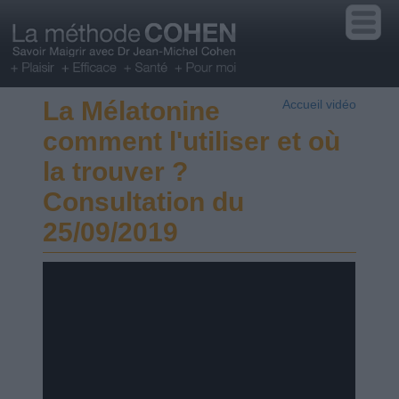
La Mélatonine
Accueil vidéo
comment l'utiliser et où
la trouver ?
Consultation du
25/09/2019