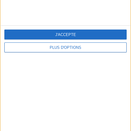
peser
ans
J'ai
J'ACCEPTE
PLUS D'OPTIONS
DERNIÈRES VIDÉO
La charcuterie, est-ce
vraiment raisonnable
?
Décryptage des aliments