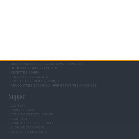
RÉGIME COHEN
RÉGIME SAVOIR MAIGRIR
RÉGIME UNIVERSEL
MÉTHODE COHEN
ASTUCES JM COHEN
COMMUNAUTÉ
BOUTIQUE
LES LETTRES D'INFORMATION
INSCRIPTION
Forum Savoir Maigrir
JE COMMENCE MON RÉGIME COHEN
MORAL, MOTIVATION ET RÉGIME SAVOIR MAIGRIR
QUESTIONS SUR LE RÉGIME SAVOIR MAIGRIR
OUTILS DE COACHING COHEN
RECETTES COHEN
PRODUITS ET ALIMENTS
SPORT ET EXERCICE PHYSIQUE
RENCONTRES SAVOIR MAIGRIR ET PETITES ANNONCES
Support
CONTACT
RAPPELEZ-MOI
CONDITIONS D'UTILISATION
AIDE - FAQ
CHARTE SUR LA VIE PRIVÉE
BLOG DE JEAN MICHEL
MOT DE PASSE OUBLIÉ