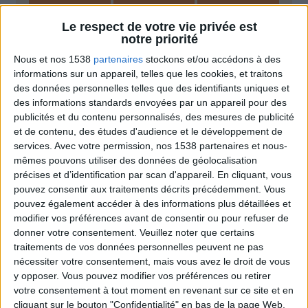
Moins de
De 5 à 10
Plus de
5 kilos
kilos
10 kilos
Le respect de votre vie privée est
notre priorité
Nous et nos 1538
partenaires
stockons et/ou accédons à des
informations sur un appareil, telles que les cookies, et traitons
Webinaires en direct
Voir tout
des données personnelles telles que des identifiants uniques et
des informations standards envoyées par un appareil pour des
Chaque semaine, posez vos questions en live
publicités et du contenu personnalisés, des mesures de publicité
en participant à des vidéo-conférences avec
et de contenu, des études d'audience et le développement de
Jean-Michel et les diététiciennes du
services.
Avec votre permission, nos 1538 partenaires et nous-
programme.
mêmes pouvons utiliser des données de géolocalisation
précises et d’identification par scan d'appareil. En cliquant, vous
pouvez consentir aux traitements décrits précédemment. Vous
pouvez également accéder à des informations plus détaillées et
modifier vos préférences avant de consentir ou pour refuser de
donner votre consentement.
Veuillez noter que certains
traitements de vos données personnelles peuvent ne pas
nécessiter votre consentement, mais vous avez le droit de vous
y opposer. Vous pouvez modifier vos préférences ou retirer
votre consentement à tout moment en revenant sur ce site et en
Peut-on remplacer la viande par des féculents
cliquant sur le bouton "Confidentialité" en bas de la page Web.