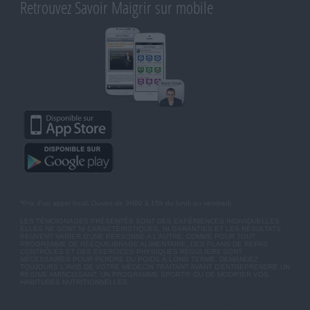
Retrouvez Savoir Maigrir sur mobile
*Prix d'un appel local. Ouvert de 9H00 à 15h du lundi au vendredi.
LES TÉMOIGNAGES PRÉSENTÉS SONT DES EXPÉRIENCES INDIVIDUELLES.
ELLES NE SONT NI CARACTÉRISTIQUES, NI GARANTIES ET LES RÉSULTATS
PEUVENT VARIER D'UNE PERSONNE A L'AUTRE. COMME POUR TOUT
PROGRAMME DE RÉÉQUILIBRAGE ALIMENTAIRE, DES PLANS DE REPAS
CONTRÔLÉS ET DES EXERCICES PHYSIQUES RÉGULIERS SONT
NÉCESSAIRES POUR PERDRE DU POIDS À LONG TERME. DEMANDEZ
TOUJOURS L'AVIS DE VOTRE MÉDECIN TRAITANT AVANT D'ENTREPRENDRE UN
RÉGIME AMINCISSANT, UN PROGRAMME SPORTIF OU DE MODIFIER VOS
HABITUDES NUTRITIONNELLES.