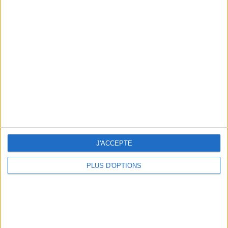
Votre bilan minceur
(env. 2
min)
un homme
Je suis
une femme
cm
Je mesure
kg
Je pèse
kg
Je voudrais
J'ACCEPTE
peser
PLUS D'OPTIONS
ans
J'ai