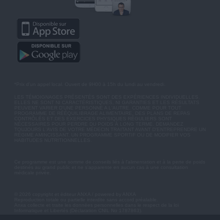
*Prix d'un appel local. Ouvert de 9H00 à 15h du lundi au vendredi.
LES TÉMOIGNAGES PRÉSENTÉS SONT DES EXPÉRIENCES INDIVIDUELLES.
ELLES NE SONT NI CARACTÉRISTIQUES, NI GARANTIES ET LES RÉSULTATS
PEUVENT VARIER D'UNE PERSONNE A L'AUTRE. COMME POUR TOUT
PROGRAMME DE RÉÉQUILIBRAGE ALIMENTAIRE, DES PLANS DE REPAS
CONTRÔLÉS ET DES EXERCICES PHYSIQUES RÉGULIERS SONT
NÉCESSAIRES POUR PERDRE DU POIDS À LONG TERME. DEMANDEZ
TOUJOURS L'AVIS DE VOTRE MÉDECIN TRAITANT AVANT D'ENTREPRENDRE UN
RÉGIME AMINCISSANT, UN PROGRAMME SPORTIF OU DE MODIFIER VOS
HABITUDES NUTRITIONNELLES.
Ce programme est une somme de conseils liés à l'alimentation et à la perte de poids
destinés au grand public et ne s'apparente en aucun cas à une consultation
médicale privée.
© 2026 copyright et éditeur ANXA / powered by ANXA
Reproduction totale ou partielle interdite sans accord préalable.
Anxa collecte et traite les données personnelles dans le respect de la loi
Informatique et Libertés (Déclaration CNIL No 1787863).