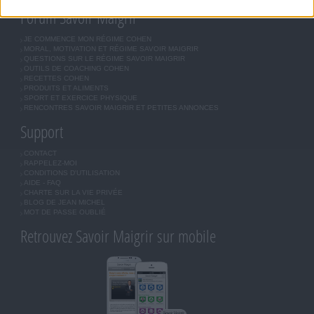
Forum Savoir Maigrir
JE COMMENCE MON RÉGIME COHEN
MORAL, MOTIVATION ET RÉGIME SAVOIR MAIGRIR
QUESTIONS SUR LE RÉGIME SAVOIR MAIGRIR
OUTILS DE COACHING COHEN
RECETTES COHEN
PRODUITS ET ALIMENTS
SPORT ET EXERCICE PHYSIQUE
RENCONTRES SAVOIR MAIGRIR ET PETITES ANNONCES
Support
CONTACT
RAPPELEZ-MOI
CONDITIONS D'UTILISATION
AIDE - FAQ
CHARTE SUR LA VIE PRIVÉE
BLOG DE JEAN MICHEL
MOT DE PASSE OUBLIÉ
Retrouvez Savoir Maigrir sur mobile