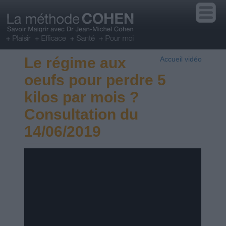
Le régime aux
Accueil vidéo
oeufs pour perdre 5
kilos par mois ?
Consultation du
14/06/2019