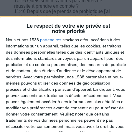
10:15 Quels sont les autres paramètres de
réussite à prendre en compte ?
11:46 Depuis que je prends de probiotique j'ai
mal au ventre et j'ai des intestins déréglés, dois-
je arrêter ?
Le respect de votre vie privée est
13:22 Pourriez-vous m'envoyer les plans de
notre priorité
repas avec plats préparés et plats normaux ?
14:32 J'ai peur de tout reprendre.
Nous et nos 1538
partenaires
stockons et/ou accédons à des
16:29 J'ai trop manger, est-ce normal ?
informations sur un appareil, telles que les cookies, et traitons
des données personnelles telles que des identifiants uniques et
des informations standards envoyées par un appareil pour des
publicités et du contenu personnalisés, des mesures de publicité
et de contenu, des études d'audience et le développement de
Combien de kilos souhaitez-vous perdre ?
services.
Avec votre permission, nos 1538 partenaires et nous-
mêmes pouvons utiliser des données de géolocalisation
Moins de
De 5 à 10
Plus de
précises et d’identification par scan d'appareil. En cliquant, vous
5 kilos
kilos
10 kilos
pouvez consentir aux traitements décrits précédemment. Vous
pouvez également accéder à des informations plus détaillées et
modifier vos préférences avant de consentir ou pour refuser de
donner votre consentement.
Veuillez noter que certains
Webinaires en direct
traitements de vos données personnelles peuvent ne pas
Voir tout
nécessiter votre consentement, mais vous avez le droit de vous
Chaque semaine, posez vos questions en live