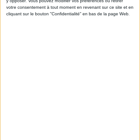
y opposer. Vous pouvez modifier vos préférences ou retirer
en participant à des vidéo-conférences avec
votre consentement à tout moment en revenant sur ce site et en
Jean-Michel et les diététiciennes du
cliquant sur le bouton "Confidentialité" en bas de la page Web.
programme.
Peut-on remplacer la viande par des féculents
? Consultation diététique du 05/08/2026