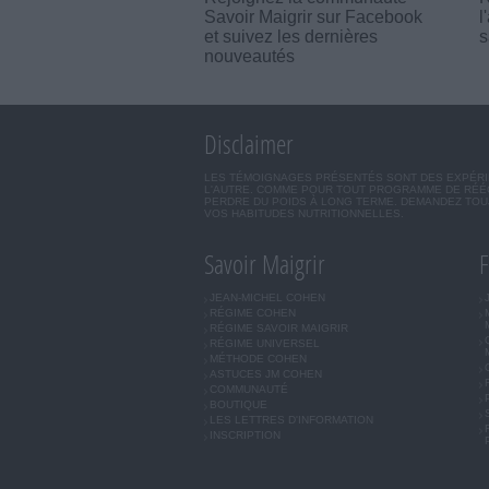
Savoir Maigrir sur Facebook
l
et suivez les dernières
s
nouveautés
Disclaimer
LES TÉMOIGNAGES PRÉSENTÉS SONT DES EXPÉRIEN
L'AUTRE. COMME POUR TOUT PROGRAMME DE RÉÉQ
PERDRE DU POIDS À LONG TERME. DEMANDEZ TOUJ
VOS HABITUDES NUTRITIONNELLES.
Savoir Maigrir
F
JEAN-MICHEL COHEN
RÉGIME COHEN
RÉGIME SAVOIR MAIGRIR
RÉGIME UNIVERSEL
MÉTHODE COHEN
ASTUCES JM COHEN
COMMUNAUTÉ
BOUTIQUE
LES LETTRES D'INFORMATION
INSCRIPTION