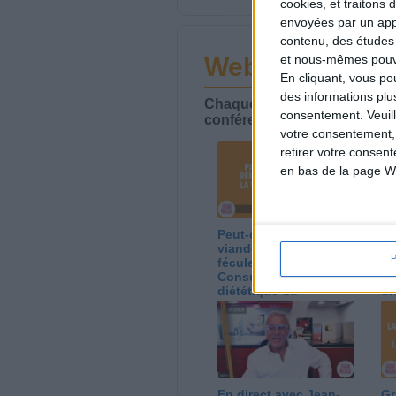
cookies, et traitons
envoyées par un appa
contenu, des études
Webinaires en 
et nous-mêmes pouvon
En cliquant, vous p
des informations plu
Chaque semaine, posez vos qu
consentement.
Veuil
conférences avec Jean-Miche
votre consentement,
retirer votre consen
en bas de la page W
Peut-on remplacer la
Le
viande par des
ca
féculents ?
co
Consultation
Co
diététique du
di
05/08/2026
03
En direct avec Jean-
Gr