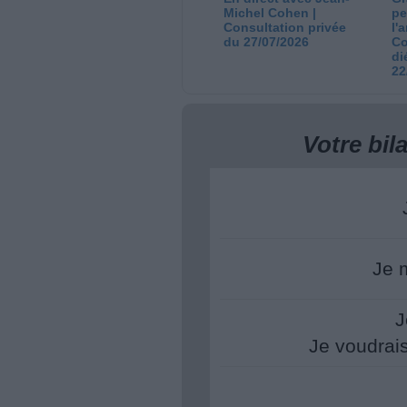
Michel Cohen |
pe
Consultation privée
l'
du 27/07/2026
Co
di
22
Votre bi
Je 
J
Je voudrai