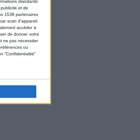
formations standards
ublicité et de
os 1538 partenaires
par scan d'appareil.
galement accéder à
user de donner votre
t ne pas nécessiter
préférences ou
n "Confidentialité"