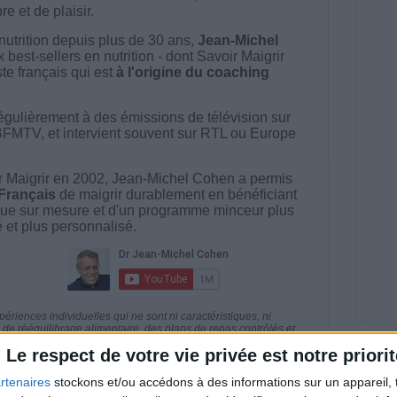
e et de plaisir.
nutrition depuis plus de 30 ans,
Jean-Michel
best-sellers en nutrition - dont Savoir Maigrir
ste français qui est
à l'origine du coaching
égulièrement à des émissions de télévision sur
BFMTV, et intervient souvent sur RTL ou Europe
 Maigrir en 2002, Jean-Michel Cohen a permis
 Français
de maigrir durablement en bénéficiant
ue sur mesure et d'un programme minceur plus
té et plus personnalisé.
riences individuelles qui ne sont ni caractéristiques, ni
e rééquilibrage alimentaire, des plans de repas contrôlés et
 nécessaires pour perdre du poids à long terme. Demandez
Le respect de votre vie privée est notre priorit
nt avant d'entreprendre un régime amincissant, un programme
itionnelles.
rtenaires
stockons et/ou accédons à des informations sur un appareil, t