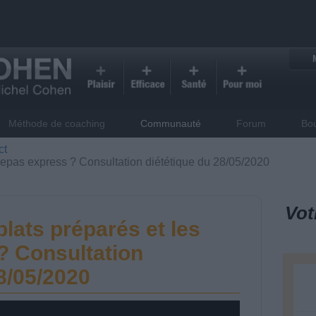
Méthode de coaching
Communauté
Forum
Bo
ct
 repas express ? Consultation diététique du 28/05/2020
Vot
lats préparés et les
? Consultation
8/05/2020