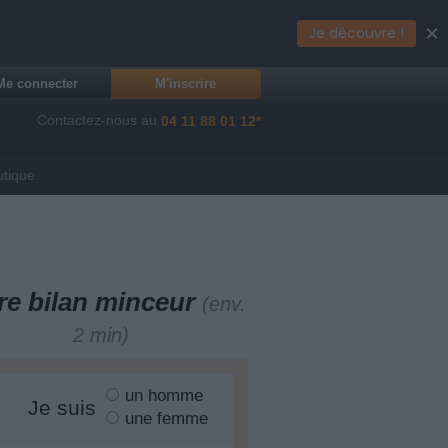
×
Je découvre !
Me connecter
M'inscrire
Contactez-nous au
04 11 88 01 12*
utique
re bilan minceur
(env.
2 min)
un homme
Je suis
une femme