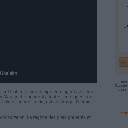
J
Les tém
Toutefoi
ne sont n
chel Cohen et son équipe échangent avec les
aigrir et répondent à toutes leurs questions
tre diététicienne, Lucie, qui se charge d'animer
DER
 consultation: Le régime des plats préparés et