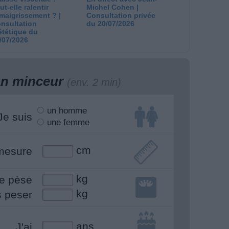
ut-elle ralentir
Michel Cohen |
amaigrissement ? |
Consultation privée
nsultation
du 20/07/2026
ététique du
/07/2026
lan minceur
(env. 2 min)
un homme
Je suis
une femme
cm
mesure
kg
e pèse
kg
s peser
ans
J'ai