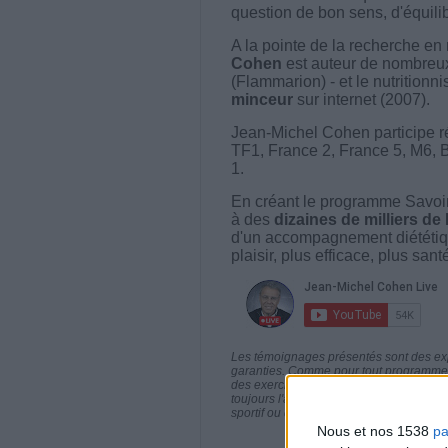
question de bon sens, d'équilibr
A la pointe de la recherche en 
Cohen
est auteur de nombreux 
(Flammarion) - et le nutritionni
minceur
sur internet (2007).
Jean-Michel Cohen participe r
TF1, France 2, France 5, M6, 
1.
En créant le programme Savoir
à des
dizaines de milliers de
d'un accompagnement diététiq
plaisir, plus efficace, plus san
Les témoignages présentés sont des expé
garanties. Comme pour tout programme d
des exercices physiques réguliers sont
toujours l'avis de votre médecin traita
sportif ou de modifier vos habitudes nutr
Nous et nos 1538
pa