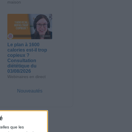
maison
Le plan à 1600
calories est-il trop
copieux ?
Consultation
diététique du
03/08/2026
Webinaires en direct
Nouveautés
é
elles que les