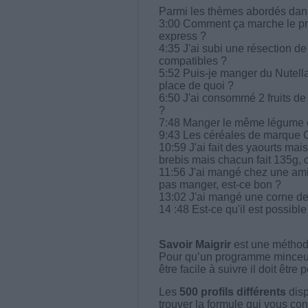
Parmi les thèmes abordés dans 
3:00 Comment ça marche le pr
express ?
4:35 J'ai subi une résection de 
compatibles ?
5:52 Puis-je manger du Nutella t
place de quoi ?
6:50 J'ai consommé 2 fruits de
?
7:48 Manger le même légume cuit
9:43 Les céréales de marque C
10:59 J'ai fait des yaourts mai
brebis mais chacun fait 135g,
11:56 J'ai mangé chez une amie
pas manger, est-ce bon ?
13:02 J'ai mangé une corne de
14 :48 Est-ce qu'il est possibl
Savoir Maigrir
est une méthode
Pour qu’un programme minceur soi
être facile à suivre il doit être
Les
500 profils différents
disp
trouver la formule qui vous con