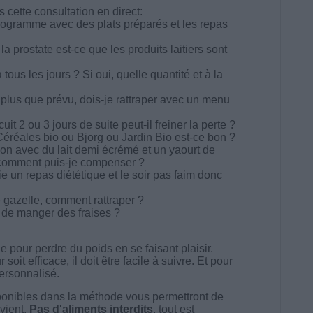
cette consultation en direct:
ogramme avec des plats préparés et les repas
la prostate est-ce que les produits laitiers sont
ous les jours ? Si oui, quelle quantité et à la
 plus que prévu, dois-je rattraper avec un menu
 2 ou 3 jours de suite peut-il freiner la perte ?
éréales bio ou Bjorg ou Jardin Bio est-ce bon ?
son avec du lait demi écrémé et un yaourt de
 comment puis-je compenser ?
 un repas diététique et le soir pas faim donc
 gazelle, comment rattraper ?
e de manger des fraises ?
 pour perdre du poids en se faisant plaisir.
t efficace, il doit être facile à suivre. Et pour
 personnalisé.
onibles dans la méthode vous permettront de
vient.
Pas d'aliments interdits
, tout est