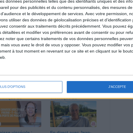
 des données personnelles telles que des identifiants uniques et des in
reil pour des publicités et du contenu personnalisés, des mesures de p
 d'audience et le développement de services.
Avec votre permission, n
direct
s utiliser des données de géolocalisation précises et d’identification 
Voir tout
ouvez consentir aux traitements décrits précédemment. Vous pouvez é
s détaillées et modifier vos préférences avant de consentir ou pour ref
estions en live en participant à des vidéo-
lez noter que certains traitements de vos données personnelles peuven
l et les diététiciennes du programme.
 mais vous avez le droit de vous y opposer. Vous pouvez modifier vos 
tement à tout moment en revenant sur ce site et en cliquant sur le bouto
eb.
 plan à 1600
Comment perdre le
lories est-il trop
dernier kilo avant la
PLUS D'OPTIONS
J'ACCEPTE
pieux ?
stabilisation ? |
nsultation
Consultation
ététique du
diététique du
/08/2026
29/07/2026
aisse viscérale :
En direct avec Jean-