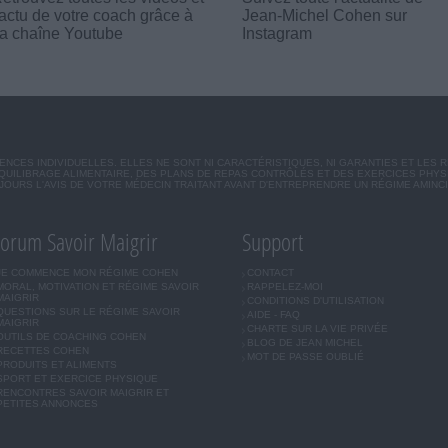
'actu de votre coach grâce à
Jean-Michel Cohen sur
a chaîne Youtube
Instagram
CES INDIVIDUELLES. ELLES NE SONT NI CARACTÉRISTIQUES, NI GARANTIES ET LES 
UILIBRAGE ALIMENTAIRE, DES PLANS DE REPAS CONTRÔLÉS ET DES EXERCICES PHY
OURS L'AVIS DE VOTRE MÉDECIN TRAITANT AVANT D'ENTREPRENDRE UN RÉGIME AMINC
orum Savoir Maigrir
Support
JE COMMENCE MON RÉGIME COHEN
CONTACT
MORAL, MOTIVATION ET RÉGIME SAVOIR
RAPPELEZ-MOI
MAIGRIR
CONDITIONS D'UTILISATION
QUESTIONS SUR LE RÉGIME SAVOIR
AIDE - FAQ
MAIGRIR
CHARTE SUR LA VIE PRIVÉE
OUTILS DE COACHING COHEN
BLOG DE JEAN MICHEL
RECETTES COHEN
MOT DE PASSE OUBLIÉ
PRODUITS ET ALIMENTS
SPORT ET EXERCICE PHYSIQUE
RENCONTRES SAVOIR MAIGRIR ET
PETITES ANNONCES