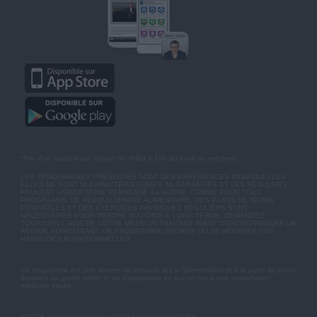
*Prix d'un appel local. Ouvert de 9H00 à 15h du lundi au vendredi.
LES TÉMOIGNAGES PRÉSENTÉS SONT DES EXPÉRIENCES INDIVIDUELLES.
ELLES NE SONT NI CARACTÉRISTIQUES, NI GARANTIES ET LES RÉSULTATS
PEUVENT VARIER D'UNE PERSONNE A L'AUTRE. COMME POUR TOUT
PROGRAMME DE RÉÉQUILIBRAGE ALIMENTAIRE, DES PLANS DE REPAS
CONTRÔLÉS ET DES EXERCICES PHYSIQUES RÉGULIERS SONT
NÉCESSAIRES POUR PERDRE DU POIDS À LONG TERME. DEMANDEZ
TOUJOURS L'AVIS DE VOTRE MÉDECIN TRAITANT AVANT D'ENTREPRENDRE UN
RÉGIME AMINCISSANT, UN PROGRAMME SPORTIF OU DE MODIFIER VOS
HABITUDES NUTRITIONNELLES.
Ce programme est une somme de conseils liés à l'alimentation et à la perte de poids
destinés au grand public et ne s'apparente en aucun cas à une consultation
médicale privée.
© 2026 copyright et éditeur ANXA / powered by ANXA