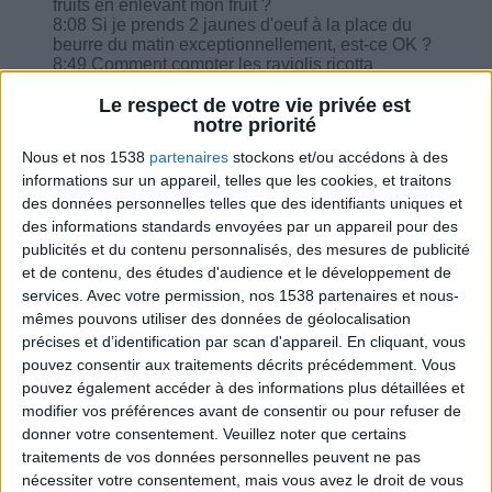
fruits en enlevant mon fruit ?
8:08 Si je prends 2 jaunes d'oeuf à la place du
beurre du matin exceptionnellement, est-ce OK ?
8:49 Comment compter les raviolis ricotta
épinards ?
10:35 Sans déjeuner : Est-ce que je peux ajouter
Le respect de votre vie privée est
à ma collation ce que je n'aurai pas mangé le
notre priorité
matin ?
Nous et nos 1538
partenaires
stockons et/ou accédons à des
12:00 Prendre de la levure diététique sur ma
informations sur un appareil, telles que les cookies, et traitons
salade ?
12:19 Le cottage cheese équivaut-il à tant pour
des données personnelles telles que des identifiants uniques et
tant au fromage blanc ?
des informations standards envoyées par un appareil pour des
12:58 Est-ce que les remplacements sucre style
publicités et du contenu personnalisés, des mesures de publicité
Stévia peuvent être pris sans modération ?
et de contenu, des études d'audience et le développement de
services.
Avec votre permission, nos 1538 partenaires et nous-
mêmes pouvons utiliser des données de géolocalisation
précises et d’identification par scan d'appareil. En cliquant, vous
pouvez consentir aux traitements décrits précédemment. Vous
Combien de kilos souhaitez-vous perdre ?
pouvez également accéder à des informations plus détaillées et
modifier vos préférences avant de consentir ou pour refuser de
Moins de
De 5 à 10
Plus de
donner votre consentement.
Veuillez noter que certains
5 kilos
kilos
10 kilos
traitements de vos données personnelles peuvent ne pas
nécessiter votre consentement, mais vous avez le droit de vous