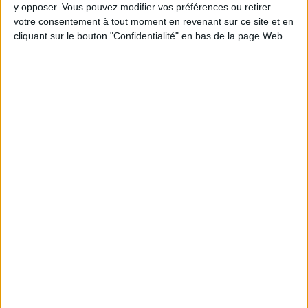
y opposer. Vous pouvez modifier vos préférences ou retirer
votre consentement à tout moment en revenant sur ce site et en
Webinaires en direct
cliquant sur le bouton "Confidentialité" en bas de la page Web.
Voir tout
Chaque semaine, posez vos questions en live
en participant à des vidéo-conférences avec
Jean-Michel et les diététiciennes du
programme.
Peut-on remplacer la viande par des féculents
? Consultation diététique du 05/08/2026