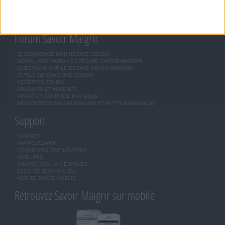
COMMUNAUTÉ
BOUTIQUE
LES LETTRES D'INFORMATION
INSCRIPTION
Forum Savoir Maigrir
JE COMMENCE MON RÉGIME COHEN
MORAL, MOTIVATION ET RÉGIME SAVOIR MAIGRIR
QUESTIONS SUR LE RÉGIME SAVOIR MAIGRIR
OUTILS DE COACHING COHEN
RECETTES COHEN
PRODUITS ET ALIMENTS
SPORT ET EXERCICE PHYSIQUE
RENCONTRES SAVOIR MAIGRIR ET PETITES ANNONCES
Support
CONTACT
RAPPELEZ-MOI
CONDITIONS D'UTILISATION
AIDE - FAQ
CHARTE SUR LA VIE PRIVÉE
BLOG DE JEAN MICHEL
MOT DE PASSE OUBLIÉ
Retrouvez Savoir Maigrir sur mobile