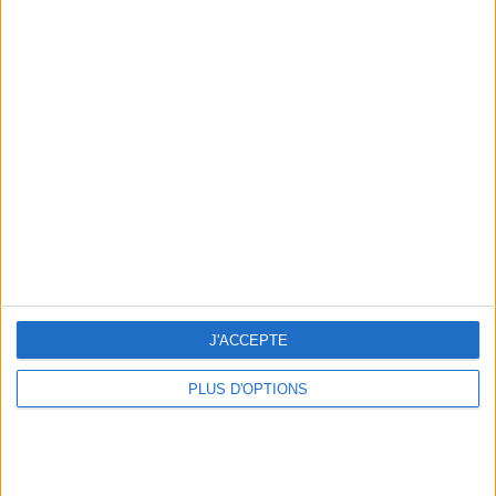
Votre bilan minceur
(env. 2
min)
un homme
Je suis
une femme
cm
Je mesure
J'ACCEPTE
kg
Je pèse
PLUS D'OPTIONS
kg
Je voudrais
peser