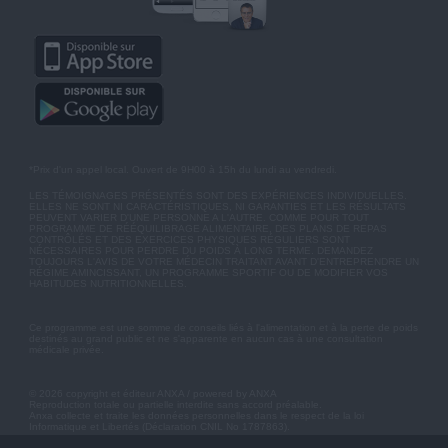
*Prix d'un appel local. Ouvert de 9H00 à 15h du lundi au vendredi.
LES TÉMOIGNAGES PRÉSENTÉS SONT DES EXPÉRIENCES INDIVIDUELLES.
ELLES NE SONT NI CARACTÉRISTIQUES, NI GARANTIES ET LES RÉSULTATS
PEUVENT VARIER D'UNE PERSONNE A L'AUTRE. COMME POUR TOUT
PROGRAMME DE RÉÉQUILIBRAGE ALIMENTAIRE, DES PLANS DE REPAS
CONTRÔLÉS ET DES EXERCICES PHYSIQUES RÉGULIERS SONT
NÉCESSAIRES POUR PERDRE DU POIDS À LONG TERME. DEMANDEZ
TOUJOURS L'AVIS DE VOTRE MÉDECIN TRAITANT AVANT D'ENTREPRENDRE UN
RÉGIME AMINCISSANT, UN PROGRAMME SPORTIF OU DE MODIFIER VOS
HABITUDES NUTRITIONNELLES.
Ce programme est une somme de conseils liés à l'alimentation et à la perte de poids
destinés au grand public et ne s'apparente en aucun cas à une consultation
médicale privée.
© 2026 copyright et éditeur ANXA / powered by ANXA
Reproduction totale ou partielle interdite sans accord préalable.
Anxa collecte et traite les données personnelles dans le respect de la loi
Informatique et Libertés (Déclaration CNIL No 1787863).