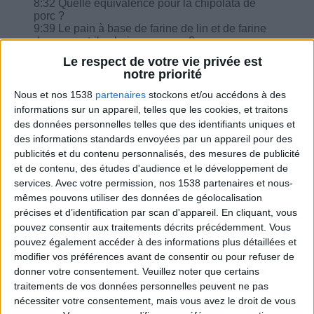
8:32 Quelle équivalence pour la chipolata de
porc ?
9:39 Le pain à base de farine de lin et de farine
de coco est-il calorique ou non ?
10 :40 Pourquoi la première semaine il y a 2 fruits
Le respect de votre vie privée est
et la seconde, qu'un seul ?
notre priorité
11 :49 Le shirataki de konjac sont-ils des
féculents ?
Nous et nos 1538
partenaires
stockons et/ou accédons à des
12 :47 Régime colopathie : le pain est supprimé
informations sur un appareil, telles que les cookies, et traitons
et remplacé par des biscottes, puis-je prendre
des données personnelles telles que des identifiants uniques et
des complètes?
des informations standards envoyées par un appareil pour des
publicités et du contenu personnalisés, des mesures de publicité
et de contenu, des études d'audience et le développement de
services.
Avec votre permission, nos 1538 partenaires et nous-
mêmes pouvons utiliser des données de géolocalisation
Combien de kilos souhaitez-vous perdre ?
précises et d’identification par scan d'appareil. En cliquant, vous
pouvez consentir aux traitements décrits précédemment. Vous
Moins de
De 5 à 10
Plus de
pouvez également accéder à des informations plus détaillées et
5 kilos
kilos
10 kilos
modifier vos préférences avant de consentir ou pour refuser de
donner votre consentement.
Veuillez noter que certains
traitements de vos données personnelles peuvent ne pas
nécessiter votre consentement, mais vous avez le droit de vous
Webinaires en direct