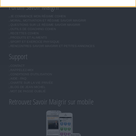
Forum Savoir Maigrir
JE COMMENCE MON RÉGIME COHEN
MORAL, MOTIVATION ET RÉGIME SAVOIR MAIGRIR
QUESTIONS SUR LE RÉGIME SAVOIR MAIGRIR
OUTILS DE COACHING COHEN
RECETTES COHEN
PRODUITS ET ALIMENTS
SPORT ET EXERCICE PHYSIQUE
RENCONTRES SAVOIR MAIGRIR ET PETITES ANNONCES
Support
CONTACT
RAPPELEZ-MOI
CONDITIONS D'UTILISATION
AIDE - FAQ
CHARTE SUR LA VIE PRIVÉE
BLOG DE JEAN MICHEL
MOT DE PASSE OUBLIÉ
Retrouvez Savoir Maigrir sur mobile