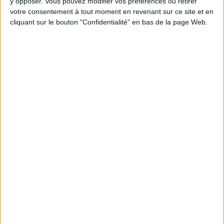
Voir tout
y opposer. Vous pouvez modifier vos préférences ou retirer
votre consentement à tout moment en revenant sur ce site et en
Chaque semaine, posez vos questions en live
cliquant sur le bouton "Confidentialité" en bas de la page Web.
en participant à des vidéo-conférences avec
Jean-Michel et les diététiciennes du
programme.
Peut-on remplacer la viande par des féculents
? Consultation diététique du 05/08/2026