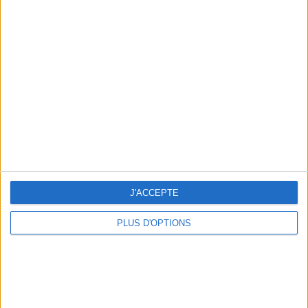
Votre bilan minceur
(env. 2
min)
un homme
Je suis
une femme
cm
Je mesure
J'ACCEPTE
kg
Je pèse
kg
Je voudrais
PLUS D'OPTIONS
peser
ans
J'ai