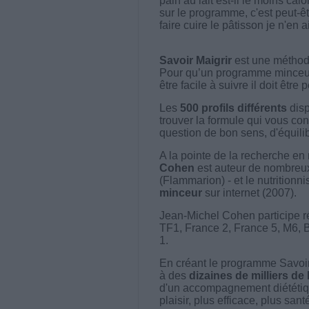
pain au lait est-il le moins cal
sur le programme, c'est peut-
faire cuire le pâtisson je n'en
Savoir Maigrir
est une méthode
Pour qu’un programme minceur soi
être facile à suivre il doit être
Les
500 profils différents
disp
trouver la formule qui vous con
question de bon sens, d'équilibr
A la pointe de la recherche en 
Cohen
est auteur de nombreux 
(Flammarion) - et le nutritionni
minceur
sur internet (2007).
Jean-Michel Cohen participe r
TF1, France 2, France 5, M6, 
1.
En créant le programme Savoir
à des
dizaines de milliers de
d'un accompagnement diététiq
plaisir, plus efficace, plus san