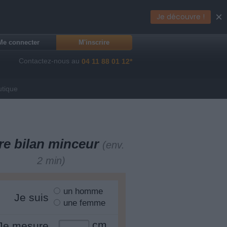
×
Je découvre !
Me connecter
M'inscrire
Contactez-nous au
04 11 88 01 12*
utique
re bilan minceur
(env.
2 min)
un homme
Je suis
une femme
cm
Je mesure