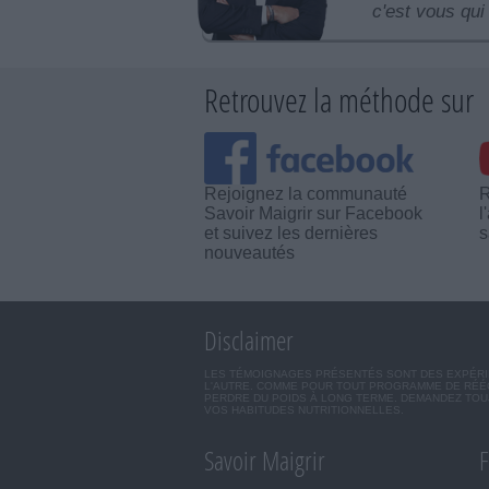
c'est vous qui 
Retrouvez la méthode sur
Rejoignez la communauté
R
Savoir Maigrir sur Facebook
l
et suivez les dernières
s
nouveautés
Disclaimer
LES TÉMOIGNAGES PRÉSENTÉS SONT DES EXPÉRIEN
L'AUTRE. COMME POUR TOUT PROGRAMME DE RÉÉQ
PERDRE DU POIDS À LONG TERME. DEMANDEZ TOUJ
VOS HABITUDES NUTRITIONNELLES.
Savoir Maigrir
F