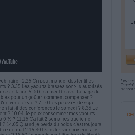
J
binaire : 2.25 On peut manger des lentilles
Les tém
Toutefoi
nts ? 3.35 Les yaourts brassés sont-ils autorisés
ne sont n
t une collation 5.00 Comment trouver la page de
ables pour un goûter, comment compenser ?
d'un verre d'eau ? 7.10 Les pousses de soja,
hen fait-il des conférences le samedi ? 8.35 Le
culent ? 10.04 Je peux consommer mes yaourts
DER
à 0 % ? 11.15 Ca fait 2 semaines que je ne
 ? 14.05 Quand je perds du poids c'est toujours
t-ce normal ? 15.30 Dans les viennoiseries, le