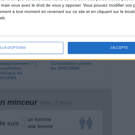
lories est-il trop
dernier kilo avant la
 mais vous avez le droit de vous y opposer. Vous pouvez modifier vos 
pieux ?
stabilisation ? |
tement à tout moment en revenant sur ce site et en cliquant sur le bouto
nsultation
Consultation
eb.
ététique du
diététique du
/08/2026
29/07/2026
PLUS D'OPTIONS
J'ACCEPTE
aisse viscérale :
En direct avec Jean-
ut-elle ralentir
Michel Cohen |
amaigrissement ? |
Consultation privée
nsultation
du 20/07/2026
ététique du
/07/2026
lan minceur
(env. 2 min)
un homme
Je suis
une femme