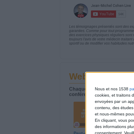
Les témoignages présentés sont des expé
garanties. Comme pour tout programme d
des exercices physiques réguliers sont
toujours l'avis de votre médecin traita
sportif ou de modifier vos habitudes nutr
Webinaires en 
Chaque semaine, posez vos qu
Nous et nos 1538
pa
conférences avec Jean-Miche
cookies, et traitons
envoyées par un appa
contenu, des études
et nous-mêmes pouvon
En cliquant, vous p
des informations plu
consentement.
Veuil
Peut-on remplacer la
Le