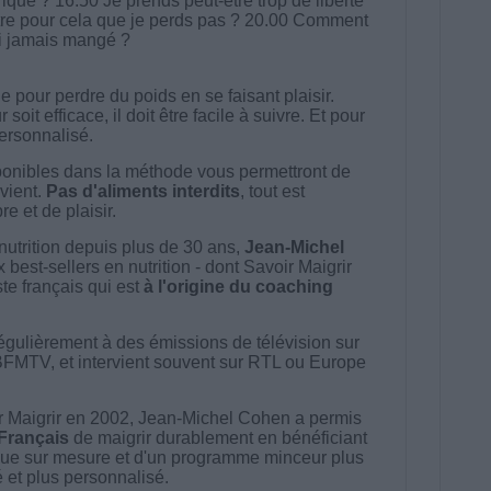
orique ? 16.50 Je prends peut-être trop de liberté
être pour cela que je perds pas ? 20.00 Comment
 ai jamais mangé ?
 pour perdre du poids en se faisant plaisir.
t efficace, il doit être facile à suivre. Et pour
 personnalisé.
onibles dans la méthode vous permettront de
vient.
Pas d'aliments interdits
, tout est
e et de plaisir.
nutrition depuis plus de 30 ans,
Jean-Michel
best-sellers en nutrition - dont Savoir Maigrir
ste français qui est
à l'origine du coaching
égulièrement à des émissions de télévision sur
BFMTV, et intervient souvent sur RTL ou Europe
 Maigrir en 2002, Jean-Michel Cohen a permis
 Français
de maigrir durablement en bénéficiant
ue sur mesure et d'un programme minceur plus
té et plus personnalisé.