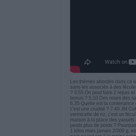
Les thèmes abordés dans ce we
sans les associés à des fécule
? 3.55 On peut faire 2 repas e
bonus ? 5.10 Des roses des s
6.35 Quelle est la contenance 
c'est une crudité ? 7.40 JM Co
vermicelle de riz, c'est un fé
maison à la place des yaourts 
perds plus de poids ? Pourquoi
1 kilos mais jamais 2/300 g, es