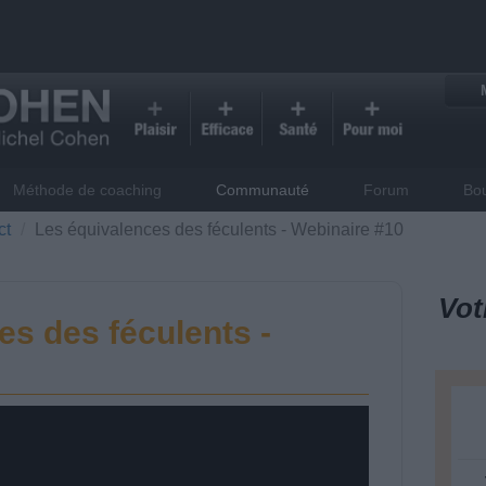
Méthode de coaching
Communauté
Forum
Bo
ct
Les équivalences des féculents - Webinaire #10
Vot
es des féculents -