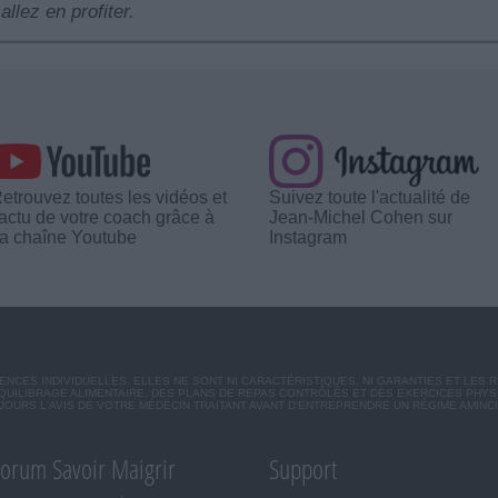
allez en profiter.
etrouvez toutes les vidéos et
Suivez toute l'actualité de
'actu de votre coach grâce à
Jean-Michel Cohen sur
a chaîne Youtube
Instagram
CES INDIVIDUELLES. ELLES NE SONT NI CARACTÉRISTIQUES, NI GARANTIES ET LES 
UILIBRAGE ALIMENTAIRE, DES PLANS DE REPAS CONTRÔLÉS ET DES EXERCICES PHY
OURS L'AVIS DE VOTRE MÉDECIN TRAITANT AVANT D'ENTREPRENDRE UN RÉGIME AMINC
orum Savoir Maigrir
Support