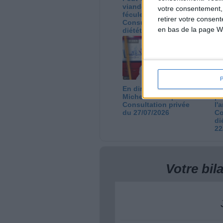
viande par des
ca
votre consentement,
féculents ?
co
retirer votre consen
Consultation
Co
en bas de la page W
diététique du
di
05/08/2026
03
En direct avec Jean-
Gr
Michel Cohen |
pe
Consultation privée
l'
du 27/07/2026
Co
di
22
Votre bi