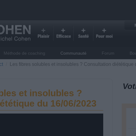
Méthode de coaching
Communauté
Forum
Bo
ct
Les fibres solubles et insolubles ? Consultation diététique
Vot
bles et insolubles ?
ététique du 16/06/2023