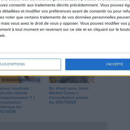
ouvez consentir aux traitements décrits précédemment. Vous pouvez é
s détaillées et modifier vos préférences avant de consentir ou pour ref
lez noter que certains traitements de vos données personnelles peuven
 mais vous avez le droit de vous y opposer. Vous pouvez modifier vos 
tement à tout moment en revenant sur ce site et en cliquant sur le bouto
eb.
 plan à 1600
Comment perdre le
lories est-il trop
dernier kilo avant la
pieux ?
stabilisation ? |
nsultation
Consultation
ététique du
diététique du
/08/2026
29/07/2026
PLUS D'OPTIONS
J'ACCEPTE
aisse viscérale :
En direct avec Jean-
ut-elle ralentir
Michel Cohen |
amaigrissement ? |
Consultation privée
nsultation
du 20/07/2026
ététique du
/07/2026