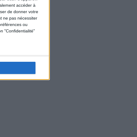
galement accéder à
user de donner votre
t ne pas nécessiter
préférences ou
n "Confidentialité"