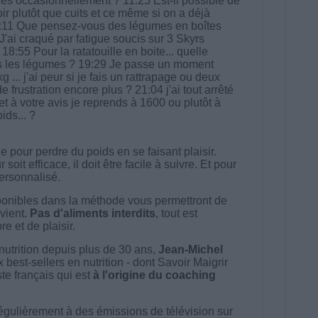
ines occasionnellement ? 11:25 Est-il possible de
r plutôt que cuits et ce même si on a déjà
13:11 Que pensez-vous des légumes en boîtes
 J'ai craqué par fatigue soucis sur 3 Skyrs
:55 Pour la ratatouille en boite... quelle
is les légumes ? 19:29 Je passe un moment
g ... j'ai peur si je fais un rattrapage ou deux
e frustration encore plus ? 21:04 j'ai tout arrêté
 et à votre avis je reprends à 1600 ou plutôt à
ids... ?
 pour perdre du poids en se faisant plaisir.
t efficace, il doit être facile à suivre. Et pour
 personnalisé.
onibles dans la méthode vous permettront de
vient.
Pas d'aliments interdits
, tout est
e et de plaisir.
nutrition depuis plus de 30 ans,
Jean-Michel
best-sellers en nutrition - dont Savoir Maigrir
ste français qui est
à l'origine du coaching
égulièrement à des émissions de télévision sur