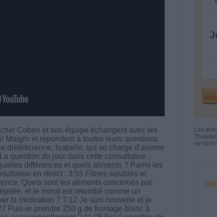
J
chel Cohen et son équipe échangent avec les
Les tém
Toutefoi
aigrir et répondent à toutes leurs questions
ne sont n
tre diététicienne, Isabelle, qui se charge d'animer
 La question du jour dans cette consultation :
quelles différences et quels aliments ? Parmi les
ltation en direct : 3:55 Fibres solubles et
férence. Quels sont les aliments concernés par
DER
s dépitée, et le moral est retombé comme un
uver la motivation ? 7:12 Je suis nouvelle et je
27 Puis-je prendre 250 g de fromage blanc à