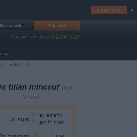
×
Je découvre !
Me connecter
M'inscrire
Contactez-nous au
04 11 88 01 12*
utique
 du 16/06/2023
re bilan minceur
(env.
2 min)
un homme
Je suis
une femme
cm
Je mesure