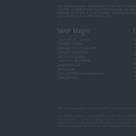
LES TÉMOIGNAGES PRÉSENTÉS SONT DES EXPÉRIEN
L'AUTRE. COMME POUR TOUT PROGRAMME DE RÉÉQ
PERDRE DU POIDS À LONG TERME. DEMANDEZ TOUJ
VOS HABITUDES NUTRITIONNELLES.
Savoir Maigrir
F
JEAN-MICHEL COHEN
RÉGIME COHEN
RÉGIME SAVOIR MAIGRIR
RÉGIME UNIVERSEL
MÉTHODE COHEN
ASTUCES JM COHEN
COMMUNAUTÉ
BOUTIQUE
LES LETTRES D'INFORMATION
INSCRIPTION
*Prix d'un appel local. Ouvert de 9H00 à 15h du lundi a
LES TÉMOIGNAGES PRÉSENTÉS SONT DES EXPÉRIEN
PERSONNE A L'AUTRE. COMME POUR TOUT PROGRA
SONT NÉCESSAIRES POUR PERDRE DU POIDS À LON
UN PROGRAMME SPORTIF OU DE MODIFIER VOS HA