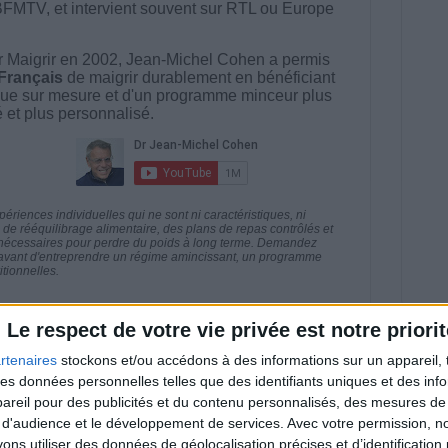
BFMTV, et intervient souvent sur RTL ou Europe
 Maigrir en 2002, Jean-Michel Cohen a permis
 Français
de maigrir durablement en bénéficiant
ue sur mesure et d'un programme minceur plus
té et plus personnalisé.
riences individuelles qui ne sont ni caractéristiques, ni
e rééquilibrage alimentaire, des plans de repas contrôlés et
 nécessaires pour perdre du poids à long terme. Demandez
nt avant d'entreprendre un régime amincissant, un programme
itionnelles.
Le respect de votre vie privée est notre priorit
rtenaires
stockons et/ou accédons à des informations sur un appareil, t
direct
 des données personnelles telles que des identifiants uniques et des in
Voir tout
reil pour des publicités et du contenu personnalisés, des mesures de p
estions en live en participant à des vidéo-
 d'audience et le développement de services.
Avec votre permission, n
l et les diététiciennes du programme.
s utiliser des données de géolocalisation précises et d’identification 