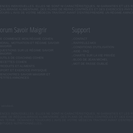
CES INDIVIDUELLES. ELLES NE SONT NI CARACTÉRISTIQUES, NI GARANTIES ET LES 
UILIBRAGE ALIMENTAIRE, DES PLANS DE REPAS CONTRÔLÉS ET DES EXERCICES PHY
OURS L'AVIS DE VOTRE MÉDECIN TRAITANT AVANT D'ENTREPRENDRE UN RÉGIME AMINC
orum Savoir Maigrir
Support
JE COMMENCE MON RÉGIME COHEN
CONTACT
MORAL, MOTIVATION ET RÉGIME SAVOIR
RAPPELEZ-MOI
MAIGRIR
CONDITIONS D'UTILISATION
QUESTIONS SUR LE RÉGIME SAVOIR
AIDE - FAQ
MAIGRIR
CHARTE SUR LA VIE PRIVÉE
OUTILS DE COACHING COHEN
BLOG DE JEAN MICHEL
RECETTES COHEN
MOT DE PASSE OUBLIÉ
PRODUITS ET ALIMENTS
SPORT ET EXERCICE PHYSIQUE
RENCONTRES SAVOIR MAIGRIR ET
PETITES ANNONCES
u vendredi.
CES INDIVIDUELLES. ELLES NE SONT NI CARACTÉRISTIQUES, NI GARANTIES ET LES R
MME DE RÉÉQUILIBRAGE ALIMENTAIRE, DES PLANS DE REPAS CONTRÔLÉS ET DES EX
G TERME. DEMANDEZ TOUJOURS L'AVIS DE VOTRE MÉDECIN TRAITANT AVANT D'ENTREP
BITUDES NUTRITIONNELLES.