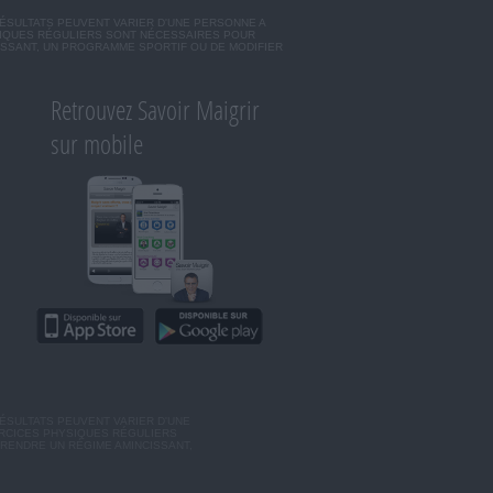
RÉSULTATS PEUVENT VARIER D'UNE PERSONNE A
SIQUES RÉGULIERS SONT NÉCESSAIRES POUR
ISSANT, UN PROGRAMME SPORTIF OU DE MODIFIER
Retrouvez Savoir Maigrir
sur mobile
ÉSULTATS PEUVENT VARIER D'UNE
ERCICES PHYSIQUES RÉGULIERS
RENDRE UN RÉGIME AMINCISSANT,