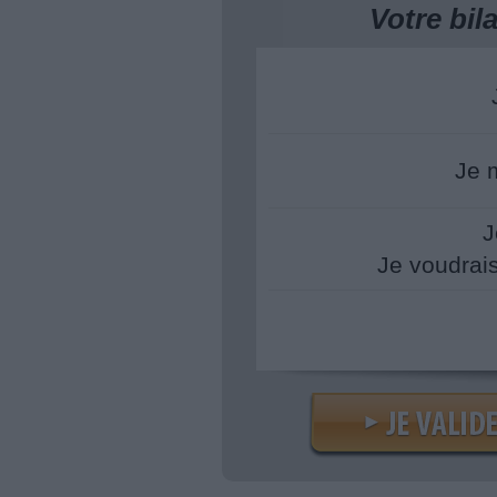
Votre bi
Je 
J
Je voudrai