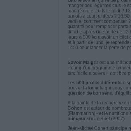
zéro le soir en guise de proté
manger des légumes crus le soi
mangé cru et cuits le midi ? 
parfois à court d'idées ? 16:50
vanille, comment compenser ? 18
quantité pour remplacer parfo
difficile après une perte de 12 k
jours à 900 kg d'avoir un effet d
et à partir de lundi je reprends
1400 pour lancer la perte de po
Savoir Maigrir
est une méthode
Pour qu’un programme minceur soi
être facile à suivre il doit être
Les
500 profils différents
disp
trouver la formule qui vous con
question de bon sens, d'équilibr
A la pointe de la recherche en 
Cohen
est auteur de nombreux 
(Flammarion) - et le nutritionni
minceur
sur internet (2007).
Jean-Michel Cohen participe r