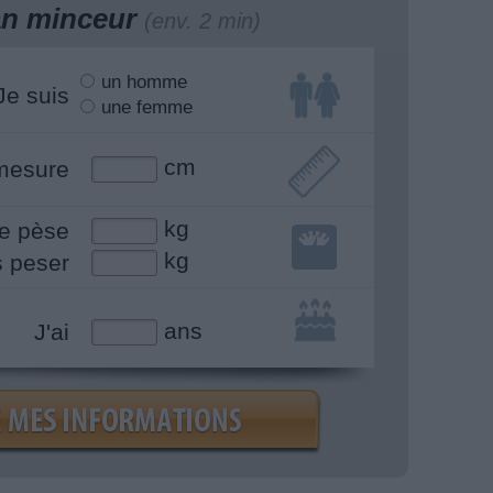
lan minceur
(env. 2 min)
un homme
Je suis
une femme
cm
mesure
kg
e pèse
kg
s peser
ans
J'ai