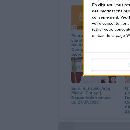
En cliquant, vous p
des informations plu
consentement.
Veuil
votre consentement,
retirer votre consen
en bas de la page W
Peut-on remplacer la
Le
viande par des
ca
féculents ?
co
Consultation
Co
diététique du
di
05/08/2026
03
En direct avec Jean-
Gr
Michel Cohen |
pe
Consultation privée
l'
du 27/07/2026
Co
di
22