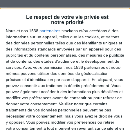
Le respect de votre vie privée est
Combien de kilos souhaitez-vous perdre ?
notre priorité
Nous et nos 1538
partenaires
stockons et/ou accédons à des
Moins de
De 5 à 10
Plus de
5 kilos
kilos
10 kilos
informations sur un appareil, telles que les cookies, et traitons
des données personnelles telles que des identifiants uniques et
des informations standards envoyées par un appareil pour des
publicités et du contenu personnalisés, des mesures de publicité
Webinaires en direct
et de contenu, des études d'audience et le développement de
Voir tout
services.
Avec votre permission, nos 1538 partenaires et nous-
Chaque semaine, posez vos questions en live
mêmes pouvons utiliser des données de géolocalisation
en participant à des vidéo-conférences avec
précises et d’identification par scan d'appareil. En cliquant, vous
Jean-Michel et les diététiciennes du
pouvez consentir aux traitements décrits précédemment. Vous
programme.
pouvez également accéder à des informations plus détaillées et
modifier vos préférences avant de consentir ou pour refuser de
donner votre consentement.
Veuillez noter que certains
traitements de vos données personnelles peuvent ne pas
nécessiter votre consentement, mais vous avez le droit de vous
y opposer. Vous pouvez modifier vos préférences ou retirer
votre consentement à tout moment en revenant sur ce site et en