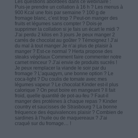
Les questions abordées dans ce webinaire :
Puis-je prendre un collation à 16 h ? Les menus à
900 Kcal une fois par semaine ? 100 g de
fromage blanc, c’est trop ? Peut-on manger des
fruits et légumes sans compter ? Dois-je
supprimer la collation si je fais un écart le midi ?
J’ai perdu 2 kilos en 3 jours Je peux manger 2
carrés de chocolat au goûter ? Témoignez ! J’ai
du mal à tout manger Je n’ai plus de plaisir à
manger ? Est-ce normal ? Herta propose des
steaks végétaux Comment faire commenter notre
carnet minceur ? J’ai envie de produits sucrés !
Je peux remplacer la viande le soir par du
fromage ? L’aquagym, une bonne option ? Le
coca-light ? Du coulis de tomate avec mes
légumes vapeur ? Le chocolat Kinder est-il plus
calorique ? On peut boire en mangeant ? Il fait
froid, quelle quantité de pot-au-feu ? Faut-il
manger des protéines à chaque repas ? Kinder
country et saucisses de Strasbourg ? La bonne
fréquence des équivalences plaisir ? Combien de
sardines à l’huile ou de maquereaux ? J’ai
craqué sur du fromage… !