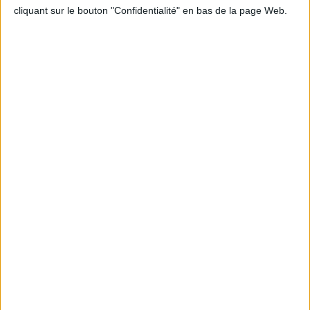
cliquant sur le bouton "Confidentialité" en bas de la page Web.
Peut-on remplacer la viande par des féculents
? Consultation diététique du 05/08/2026
Le plan à 1600 calories est-il trop copieux ?
Consultation diététique du 03/08/2026