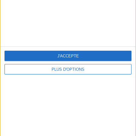
cm
Je mesure
kg
Je pèse
kg
Je voudrais
peser
ans
J'ai
J'ACCEPTE
PLUS D'OPTIONS
DERNIÈRES VIDÉO
Peut-on remplacer la