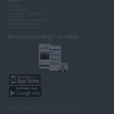
CONTACT
RAPPELEZ-MOI
CONDITIONS D'UTILISATION
AIDE - FAQ
CHARTE SUR LA VIE PRIVÉE
BLOG DE JEAN MICHEL
MOT DE PASSE OUBLIÉ
Retrouvez Savoir Maigrir sur mobile
*Prix d'un appel local. Ouvert de 9H00 à 15h du lundi au vendredi.