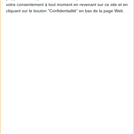
en participant à des vidéo-conférences avec
votre consentement à tout moment en revenant sur ce site et en
Jean-Michel et les diététiciennes du
programme.
cliquant sur le bouton "Confidentialité" en bas de la page Web.
Peut-on remplacer la viande par des féculents
? Consultation diététique du 05/08/2026