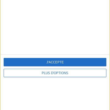
Votre bilan minceur
(env. 2
min)
un homme
Je suis
une femme
cm
Je mesure
kg
Je pèse
J'ACCEPTE
kg
Je voudrais
peser
PLUS D'OPTIONS
ans
J'ai