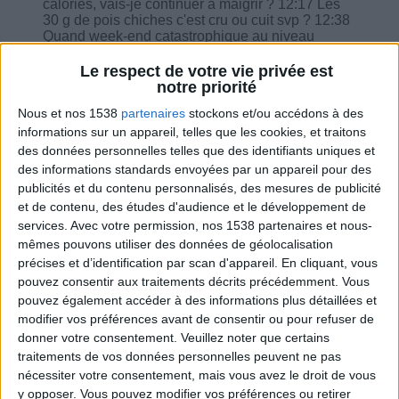
calories, vais-je continuer à maigrir ? 12:17 Les
30 g de pois chiches c'est cru ou cuit svp ? 12:38
Quand week-end catastrophique au niveau
alimentaire... est-ce que 3 jours à 1400 mais sans
féculents suffisent pour récupérer et repartir sur
Le respect de votre vie privée est
de bonnes bases ? 14:05 Quand on travaille au
notre priorité
moment du repas du soir entre 19h et 22h, doit-on
Nous et nos 1538
partenaires
stockons et/ou accédons à des
amener une gamelle ou manger après ?
informations sur un appareil, telles que les cookies, et traitons
des données personnelles telles que des identifiants uniques et
des informations standards envoyées par un appareil pour des
publicités et du contenu personnalisés, des mesures de publicité
et de contenu, des études d'audience et le développement de
Combien de kilos souhaitez-vous perdre ?
services.
Avec votre permission, nos 1538 partenaires et nous-
mêmes pouvons utiliser des données de géolocalisation
Moins de
De 5 à 10
Plus de
précises et d’identification par scan d'appareil. En cliquant, vous
5 kilos
kilos
10 kilos
pouvez consentir aux traitements décrits précédemment. Vous
pouvez également accéder à des informations plus détaillées et
modifier vos préférences avant de consentir ou pour refuser de
donner votre consentement.
Veuillez noter que certains
Webinaires en direct
Voir tout
traitements de vos données personnelles peuvent ne pas
nécessiter votre consentement, mais vous avez le droit de vous
Chaque semaine, posez vos questions en live
y opposer. Vous pouvez modifier vos préférences ou retirer