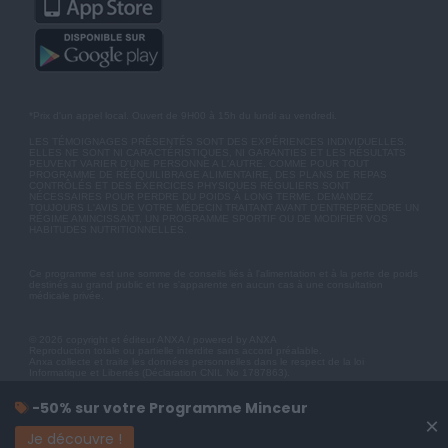
*Prix d'un appel local. Ouvert de 9H00 à 15h du lundi au vendredi.
LES TÉMOIGNAGES PRÉSENTÉS SONT DES EXPÉRIENCES INDIVIDUELLES.
ELLES NE SONT NI CARACTÉRISTIQUES, NI GARANTIES ET LES RÉSULTATS
PEUVENT VARIER D'UNE PERSONNE A L'AUTRE. COMME POUR TOUT
PROGRAMME DE RÉÉQUILIBRAGE ALIMENTAIRE, DES PLANS DE REPAS
CONTRÔLÉS ET DES EXERCICES PHYSIQUES RÉGULIERS SONT
NÉCESSAIRES POUR PERDRE DU POIDS À LONG TERME. DEMANDEZ
TOUJOURS L'AVIS DE VOTRE MÉDECIN TRAITANT AVANT D'ENTREPRENDRE UN
RÉGIME AMINCISSANT, UN PROGRAMME SPORTIF OU DE MODIFIER VOS
HABITUDES NUTRITIONNELLES.
Ce programme est une somme de conseils liés à l'alimentation et à la perte de poids
destinés au grand public et ne s'apparente en aucun cas à une consultation
médicale privée.
© 2026 copyright et éditeur ANXA / powered by ANXA
Reproduction totale ou partielle interdite sans accord préalable.
Anxa collecte et traite les données personnelles dans le respect de la loi
Informatique et Libertés (Déclaration CNIL No 1787863).
-50% sur votre Programme Minceur
×
Je découvre !