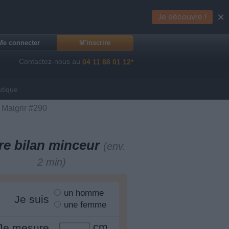
×
Je découvre !
Me connecter
M'inscrire
Contactez-nous au
04 11 88 01 12*
utique
 Maigrir #290
re bilan minceur
(env.
2 min)
un homme
Je suis
une femme
cm
Je mesure