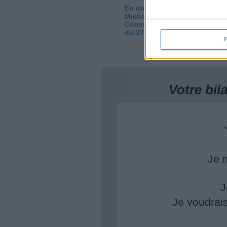
En direct avec Jean-
Gr
Michel Cohen |
pe
Consultation privée
l'
du 27/07/2026
Co
di
22
Votre bi
Je 
J
Je voudrai