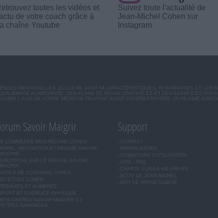
etrouvez toutes les vidéos et
Suivez toute l'actualité de
'actu de votre coach grâce à
Jean-Michel Cohen sur
a chaîne Youtube
Instagram
CES INDIVIDUELLES. ELLES NE SONT NI CARACTÉRISTIQUES, NI GARANTIES ET LES 
UILIBRAGE ALIMENTAIRE, DES PLANS DE REPAS CONTRÔLÉS ET DES EXERCICES PHY
OURS L'AVIS DE VOTRE MÉDECIN TRAITANT AVANT D'ENTREPRENDRE UN RÉGIME AMINC
orum Savoir Maigrir
Support
JE COMMENCE MON RÉGIME COHEN
CONTACT
MORAL, MOTIVATION ET RÉGIME SAVOIR
RAPPELEZ-MOI
MAIGRIR
CONDITIONS D'UTILISATION
QUESTIONS SUR LE RÉGIME SAVOIR
AIDE - FAQ
MAIGRIR
CHARTE SUR LA VIE PRIVÉE
OUTILS DE COACHING COHEN
BLOG DE JEAN MICHEL
RECETTES COHEN
MOT DE PASSE OUBLIÉ
PRODUITS ET ALIMENTS
SPORT ET EXERCICE PHYSIQUE
RENCONTRES SAVOIR MAIGRIR ET
PETITES ANNONCES