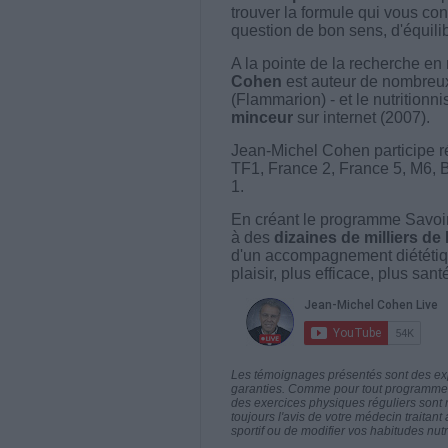
trouver la formule qui vous con
question de bon sens, d'équilibr
A la pointe de la recherche en 
Cohen
est auteur de nombreux 
(Flammarion) - et le nutritionni
minceur
sur internet (2007).
Jean-Michel Cohen participe r
TF1, France 2, France 5, M6, 
1.
En créant le programme Savoir
à des
dizaines de milliers de
d'un accompagnement diététiq
plaisir, plus efficace, plus san
Les témoignages présentés sont des expé
garanties. Comme pour tout programme d
des exercices physiques réguliers sont
toujours l'avis de votre médecin traita
sportif ou de modifier vos habitudes nutr