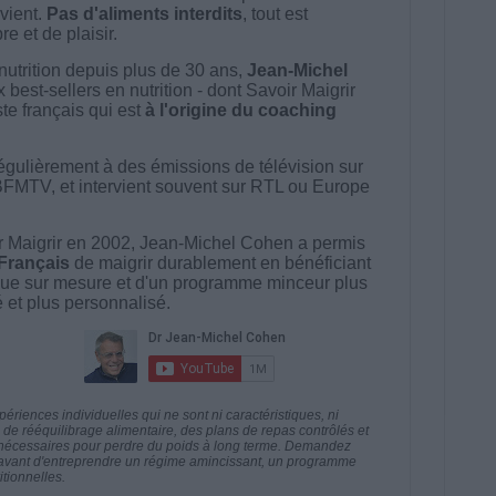
vient.
Pas d'aliments interdits
, tout est
e et de plaisir.
nutrition depuis plus de 30 ans,
Jean-Michel
best-sellers en nutrition - dont Savoir Maigrir
ste français qui est
à l'origine du coaching
égulièrement à des émissions de télévision sur
BFMTV, et intervient souvent sur RTL ou Europe
 Maigrir en 2002, Jean-Michel Cohen a permis
 Français
de maigrir durablement en bénéficiant
ue sur mesure et d'un programme minceur plus
té et plus personnalisé.
riences individuelles qui ne sont ni caractéristiques, ni
e rééquilibrage alimentaire, des plans de repas contrôlés et
 nécessaires pour perdre du poids à long terme. Demandez
nt avant d'entreprendre un régime amincissant, un programme
itionnelles.