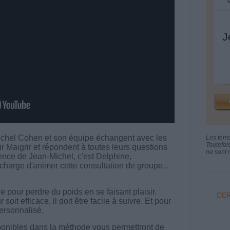
J
chel Cohen et son équipe échangent avec les
Les tém
Toutefoi
aigrir et répondent à toutes leurs questions
ne sont n
sence de Jean-Michel, c'est Delphine,
charge d'animer cette consultation de groupe...
 pour perdre du poids en se faisant plaisir.
DER
t efficace, il doit être facile à suivre. Et pour
 personnalisé.
onibles dans la méthode vous permettront de