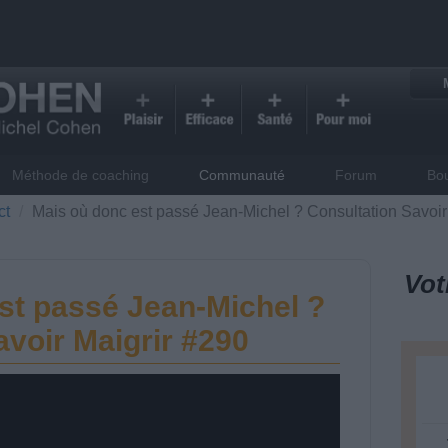
Méthode de coaching
Communauté
Forum
Bo
ct
Mais où donc est passé Jean-Michel ? Consultation Savoir
Vot
st passé Jean-Michel ?
avoir Maigrir #290