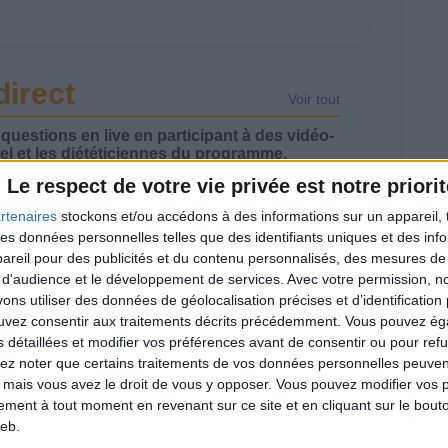
direct
Voir tout
estions en live en participant à des vidéo-
l et les diététiciennes du programme.
Le respect de votre vie privée est notre priorit
rtenaires
stockons et/ou accédons à des informations sur un appareil, t
 des données personnelles telles que des identifiants uniques et des in
reil pour des publicités et du contenu personnalisés, des mesures de p
 d'audience et le développement de services.
Avec votre permission, n
 plan à 1600
Comment perdre le
lories est-il trop
dernier kilo avant la
s utiliser des données de géolocalisation précises et d’identification 
pieux ?
stabilisation ? |
ouvez consentir aux traitements décrits précédemment. Vous pouvez é
nsultation
Consultation
s détaillées et modifier vos préférences avant de consentir ou pour ref
ététique du
diététique du
lez noter que certains traitements de vos données personnelles peuven
/08/2026
29/07/2026
 mais vous avez le droit de vous y opposer. Vous pouvez modifier vos 
tement à tout moment en revenant sur ce site et en cliquant sur le bouto
eb.