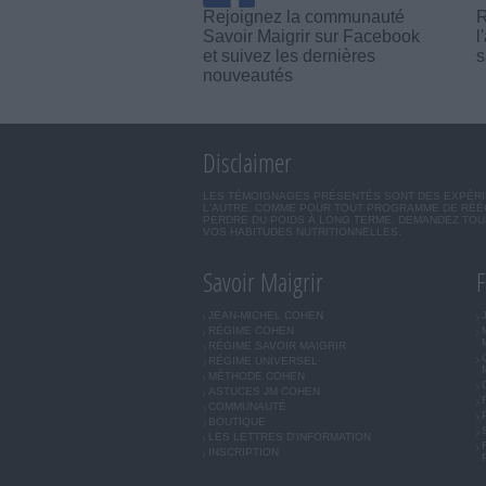
Rejoignez la communauté
R
Savoir Maigrir sur Facebook
l
et suivez les dernières
s
nouveautés
Disclaimer
LES TÉMOIGNAGES PRÉSENTÉS SONT DES EXPÉRIEN
L'AUTRE. COMME POUR TOUT PROGRAMME DE RÉÉQ
PERDRE DU POIDS À LONG TERME. DEMANDEZ TOUJ
VOS HABITUDES NUTRITIONNELLES.
Savoir Maigrir
F
JEAN-MICHEL COHEN
RÉGIME COHEN
RÉGIME SAVOIR MAIGRIR
RÉGIME UNIVERSEL
MÉTHODE COHEN
ASTUCES JM COHEN
COMMUNAUTÉ
BOUTIQUE
LES LETTRES D'INFORMATION
INSCRIPTION