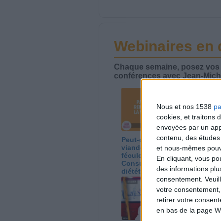
Webinaires en 
Chaque semaine, posez vos qu
conférences avec Jean-Miche
Nous et nos 1538
pa
cookies, et traitons
envoyées par un appa
contenu, des études
Peut-on remplacer la
Le
viande par des
ca
et nous-mêmes pouvon
féculents ?
co
En cliquant, vous p
Consultation
Co
des informations plu
diététique du
di
consentement.
Veuil
05/08/2026
03
votre consentement,
retirer votre consen
en bas de la page W