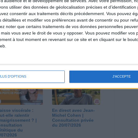
 d'audience et le développement de services.
Avec votre permission, n
s utiliser des données de géolocalisation précises et d’identification 
estions en live en participant à des vidéo-
ouvez consentir aux traitements décrits précédemment. Vous pouvez é
l et les diététiciennes du programme.
s détaillées et modifier vos préférences avant de consentir ou pour ref
lez noter que certains traitements de vos données personnelles peuven
 mais vous avez le droit de vous y opposer. Vous pouvez modifier vos 
tement à tout moment en revenant sur ce site et en cliquant sur le bouto
eb.
 plan à 1600
Comment perdre le
lories est-il trop
dernier kilo avant la
pieux ?
stabilisation ? |
nsultation
Consultation
ététique du
diététique du
PLUS D'OPTIONS
J'ACCEPTE
/08/2026
29/07/2026
aisse viscérale :
En direct avec Jean-
ut-elle ralentir
Michel Cohen |
amaigrissement ? |
Consultation privée
nsultation
du 20/07/2026
ététique du
/07/2026