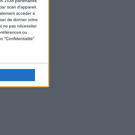
os 1538 partenaires
par scan d'appareil.
galement accéder à
user de donner votre
t ne pas nécessiter
préférences ou
n "Confidentialité"