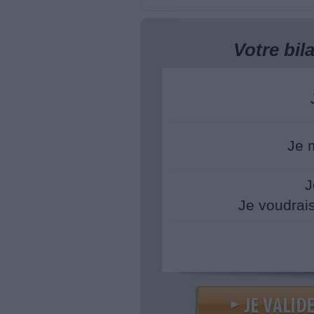
Votre bi
Je 
J
Je voudrai