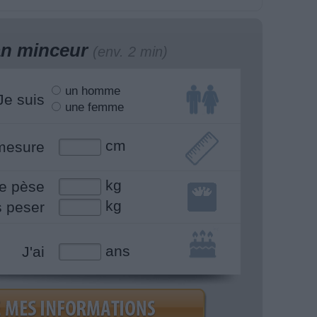
lan minceur
(env. 2 min)
un homme
Je suis
une femme
cm
mesure
kg
e pèse
kg
s peser
ans
J'ai