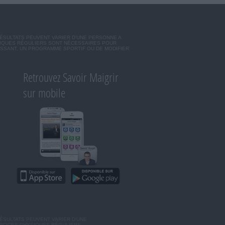
RÉSULTATS PEUVENT VARIER D'UNE PERSONNE A
SIQUES RÉGULIERS SONT NÉCESSAIRES POUR
ISSANT, UN PROGRAMME SPORTIF OU DE MODIFIER
Retrouvez Savoir Maigrir
sur mobile
ÉSULTATS PEUVENT VARIER D'UNE
ERCICES PHYSIQUES RÉGULIERS