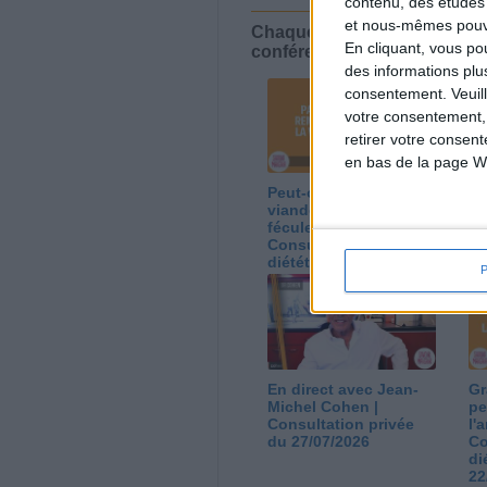
contenu, des études
et nous-mêmes pouvon
Chaque semaine, posez vos qu
En cliquant, vous p
conférences avec Jean-Miche
des informations plu
consentement.
Veuil
votre consentement,
retirer votre consen
en bas de la page W
Peut-on remplacer la
Le
viande par des
ca
féculents ?
co
Consultation
Co
diététique du
di
05/08/2026
03
En direct avec Jean-
Gr
Michel Cohen |
pe
Consultation privée
l'
du 27/07/2026
Co
di
22