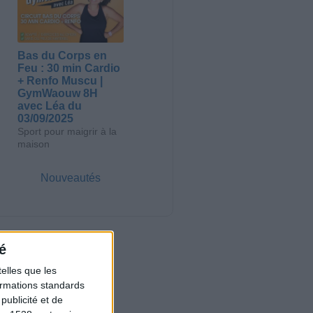
Bas du Corps en
Feu : 30 min Cardio
+ Renfo Muscu |
GymWaouw 8H
avec Léa du
03/09/2025
Sport pour maigrir à la
maison
Nouveautés
é
elles que les
formations standards
ublicité et de