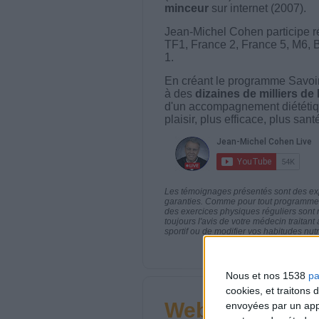
minceur
sur internet (2007).
Jean-Michel Cohen participe r
TF1, France 2, France 5, M6, 
1.
En créant le programme Savoir
à des
dizaines de milliers de
d'un accompagnement diététiq
plaisir, plus efficace, plus san
Les témoignages présentés sont des expé
garanties. Comme pour tout programme d
des exercices physiques réguliers sont
toujours l'avis de votre médecin traita
sportif ou de modifier vos habitudes nutr
Nous et nos 1538
pa
cookies, et traitons
Webinaires en 
envoyées par un appa