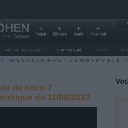
Méthode de coaching
Communauté
Forum
Bo
ct
Manger de la noix de coco ? Consultation diététique du 11
Vot
oix de coco ?
ététique du 11/08/2023