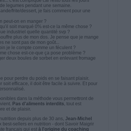
s... c'est compliqué car resto tous les jours
as de legumes pendant une semaine.
ande/frite/dessert, je fais comment pour une
en peut-on en manger ?
 qu'il soit marqué 0% est-ce la même chose ?
 industriel quelle quantité svp ?
e souffre plus de mon dos. Je pense que je mange
tes ne sont pas de mon goût...
in je le compte comme un féculent ?
me chose est-ce-que ça pose problème ?
er deux boules de sorbet en enlevant fromage
 pour perdre du poids en se faisant plaisir.
t efficace, il doit être facile à suivre. Et pour
 personnalisé.
onibles dans la méthode vous permettront de
vient.
Pas d'aliments interdits
, tout est
e et de plaisir.
nutrition depuis plus de 30 ans,
Jean-Michel
best-sellers en nutrition - dont Savoir Maigrir
ste français qui est
à l'origine du coaching