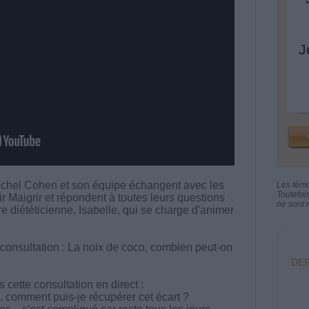
J
chel Cohen et son équipe échangent avec les
Les tém
Toutefoi
aigrir et répondent à toutes leurs questions
ne sont n
tre diététicienne, Isabelle, qui se charge d'animer
 consultation : La noix de coco, combien peut-on
DER
cette consultation en direct :
... comment puis-je récupérer cet écart ?