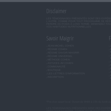
Disclaimer
LES TÉMOIGNAGES PRÉSENTÉS SONT DES EXPÉRIEN
L'AUTRE. COMME POUR TOUT PROGRAMME DE RÉÉQ
PERDRE DU POIDS À LONG TERME. DEMANDEZ TOUJ
VOS HABITUDES NUTRITIONNELLES.
Savoir Maigrir
F
JEAN-MICHEL COHEN
RÉGIME COHEN
RÉGIME SAVOIR MAIGRIR
RÉGIME UNIVERSEL
MÉTHODE COHEN
ASTUCES JM COHEN
COMMUNAUTÉ
BOUTIQUE
LES LETTRES D'INFORMATION
INSCRIPTION
*Prix d'un appel local. Ouvert de 9H00 à 15h du lundi a
LES TÉMOIGNAGES PRÉSENTÉS SONT DES EXPÉRIEN
PERSONNE A L'AUTRE. COMME POUR TOUT PROGRA