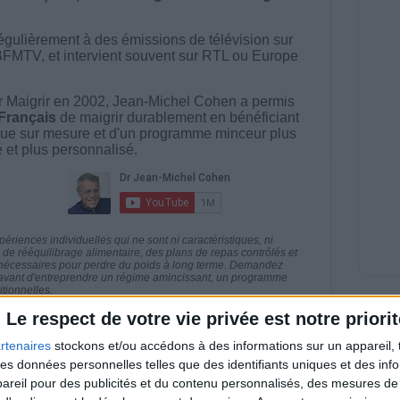
égulièrement à des émissions de télévision sur
BFMTV, et intervient souvent sur RTL ou Europe
 Maigrir en 2002, Jean-Michel Cohen a permis
 Français
de maigrir durablement en bénéficiant
ue sur mesure et d'un programme minceur plus
té et plus personnalisé.
riences individuelles qui ne sont ni caractéristiques, ni
e rééquilibrage alimentaire, des plans de repas contrôlés et
 nécessaires pour perdre du poids à long terme. Demandez
nt avant d'entreprendre un régime amincissant, un programme
itionnelles.
Le respect de votre vie privée est notre priorit
rtenaires
stockons et/ou accédons à des informations sur un appareil, t
 des données personnelles telles que des identifiants uniques et des in
direct
reil pour des publicités et du contenu personnalisés, des mesures de p
Voir tout