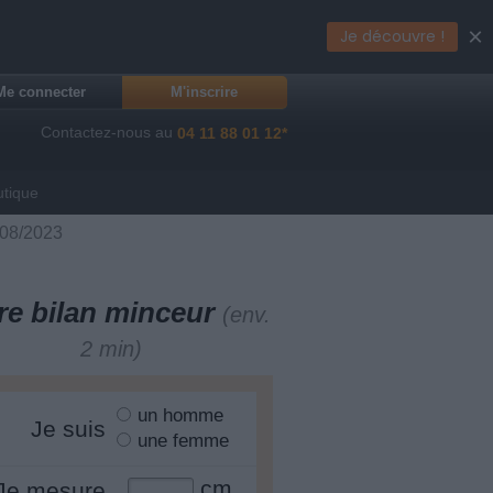
×
Je découvre !
Me connecter
M'inscrire
Contactez-nous au
04 11 88 01 12*
utique
/08/2023
re bilan minceur
(env.
2 min)
un homme
Je suis
une femme
cm
Je mesure