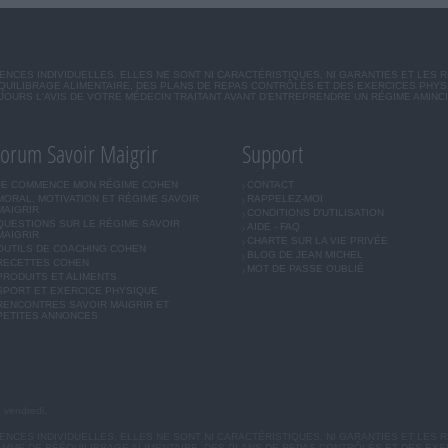
CES INDIVIDUELLES. ELLES NE SONT NI CARACTÉRISTIQUES, NI GARANTIES ET LES 
UILIBRAGE ALIMENTAIRE, DES PLANS DE REPAS CONTRÔLÉS ET DES EXERCICES PHY
OURS L'AVIS DE VOTRE MÉDECIN TRAITANT AVANT D'ENTREPRENDRE UN RÉGIME AMINC
orum Savoir Maigrir
Support
JE COMMENCE MON RÉGIME COHEN
CONTACT
MORAL, MOTIVATION ET RÉGIME SAVOIR
RAPPELEZ-MOI
MAIGRIR
CONDITIONS D'UTILISATION
QUESTIONS SUR LE RÉGIME SAVOIR
AIDE - FAQ
MAIGRIR
CHARTE SUR LA VIE PRIVÉE
OUTILS DE COACHING COHEN
BLOG DE JEAN MICHEL
RECETTES COHEN
MOT DE PASSE OUBLIÉ
PRODUITS ET ALIMENTS
SPORT ET EXERCICE PHYSIQUE
RENCONTRES SAVOIR MAIGRIR ET
PETITES ANNONCES
u vendredi.
CES INDIVIDUELLES. ELLES NE SONT NI CARACTÉRISTIQUES, NI GARANTIES ET LES R
MME DE RÉÉQUILIBRAGE ALIMENTAIRE, DES PLANS DE REPAS CONTRÔLÉS ET DES EX