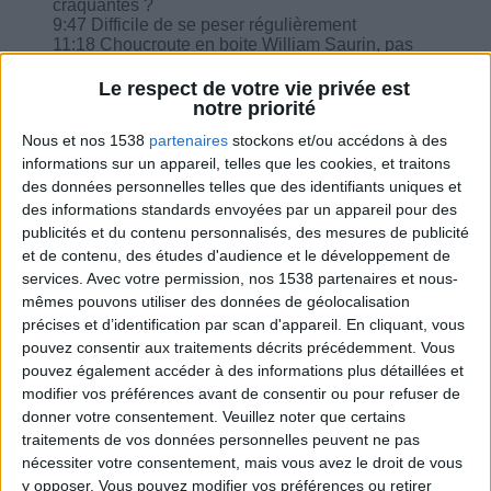
craquantes ?
9:47 Difficile de se peser régulièrement
11:18 Choucroute en boite William Saurin, pas
garni ?
12:14 Je n'ai fait aucun écart mais je repris 500
Le respect de votre vie privée est
grammes.
notre priorité
Nous et nos 1538
partenaires
stockons et/ou accédons à des
informations sur un appareil, telles que les cookies, et traitons
des données personnelles telles que des identifiants uniques et
des informations standards envoyées par un appareil pour des
Combien de kilos souhaitez-vous perdre ?
publicités et du contenu personnalisés, des mesures de publicité
et de contenu, des études d'audience et le développement de
Moins de
De 5 à 10
Plus de
services.
Avec votre permission, nos 1538 partenaires et nous-
5 kilos
kilos
10 kilos
mêmes pouvons utiliser des données de géolocalisation
précises et d’identification par scan d'appareil. En cliquant, vous
pouvez consentir aux traitements décrits précédemment. Vous
pouvez également accéder à des informations plus détaillées et
Webinaires en direct
modifier vos préférences avant de consentir ou pour refuser de
Voir tout
donner votre consentement.
Veuillez noter que certains
Chaque semaine, posez vos questions en live
traitements de vos données personnelles peuvent ne pas
en participant à des vidéo-conférences avec
nécessiter votre consentement, mais vous avez le droit de vous
Jean-Michel et les diététiciennes du
y opposer. Vous pouvez modifier vos préférences ou retirer