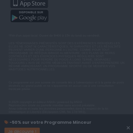
*Prix d'un appel local. Ouvert de 9H00 à 15h du lundi au vendredi.
LES TÉMOIGNAGES PRÉSENTÉS SONT DES EXPÉRIENCES INDIVIDUELLES.
ELLES NE SONT NI CARACTÉRISTIQUES, NI GARANTIES ET LES RÉSULTATS
PEUVENT VARIER D'UNE PERSONNE A L'AUTRE. COMME POUR TOUT
PROGRAMME DE RÉÉQUILIBRAGE ALIMENTAIRE, DES PLANS DE REPAS
CONTRÔLÉS ET DES EXERCICES PHYSIQUES RÉGULIERS SONT
NÉCESSAIRES POUR PERDRE DU POIDS À LONG TERME. DEMANDEZ
TOUJOURS L'AVIS DE VOTRE MÉDECIN TRAITANT AVANT D'ENTREPRENDRE UN
RÉGIME AMINCISSANT, UN PROGRAMME SPORTIF OU DE MODIFIER VOS
HABITUDES NUTRITIONNELLES.
Ce programme est une somme de conseils liés à l'alimentation et à la perte de poids
destinés au grand public et ne s'apparente en aucun cas à une consultation
médicale privée.
© 2026 copyright et éditeur ANXA / powered by ANXA
Reproduction totale ou partielle interdite sans accord préalable.
Anxa collecte et traite les données personnelles dans le respect de la loi
Informatique et Libertés (Déclaration CNIL No 1787863).
-50% sur votre Programme Minceur
×
Je découvre !