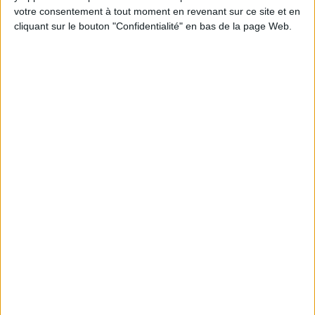
programme.
votre consentement à tout moment en revenant sur ce site et en
cliquant sur le bouton "Confidentialité" en bas de la page Web.
Peut-on remplacer la viande par des féculents
? Consultation diététique du 05/08/2026