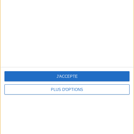
min)
un homme
Je suis
une femme
cm
Je mesure
kg
Je pèse
kg
Je voudrais
peser
J'ACCEPTE
PLUS D'OPTIONS
ans
J'ai