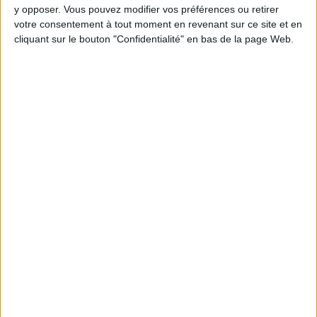
y opposer. Vous pouvez modifier vos préférences ou retirer
votre consentement à tout moment en revenant sur ce site et en
cliquant sur le bouton "Confidentialité" en bas de la page Web.
Webinaires en direct
Voir tout
Chaque semaine, posez vos questions en live
en participant à des vidéo-conférences avec
Jean-Michel et les diététiciennes du
programme.
Peut-on remplacer la viande par des féculents
? Consultation diététique du 05/08/2026