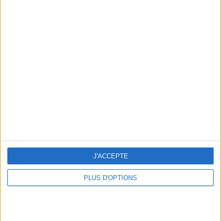
Consultation privée du 20/07/2026
Votre bilan minceur
(env. 2
min)
un homme
Je suis
une femme
cm
Je mesure
J'ACCEPTE
kg
Je pèse
PLUS D'OPTIONS
kg
Je voudrais
peser