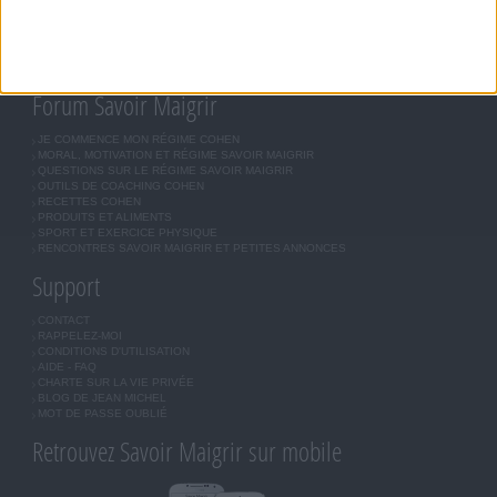
ASTUCES JM COHEN
COMMUNAUTÉ
BOUTIQUE
LES LETTRES D'INFORMATION
INSCRIPTION
Forum Savoir Maigrir
JE COMMENCE MON RÉGIME COHEN
MORAL, MOTIVATION ET RÉGIME SAVOIR MAIGRIR
QUESTIONS SUR LE RÉGIME SAVOIR MAIGRIR
OUTILS DE COACHING COHEN
RECETTES COHEN
PRODUITS ET ALIMENTS
SPORT ET EXERCICE PHYSIQUE
RENCONTRES SAVOIR MAIGRIR ET PETITES ANNONCES
Support
CONTACT
RAPPELEZ-MOI
CONDITIONS D'UTILISATION
AIDE - FAQ
CHARTE SUR LA VIE PRIVÉE
BLOG DE JEAN MICHEL
MOT DE PASSE OUBLIÉ
Retrouvez Savoir Maigrir sur mobile