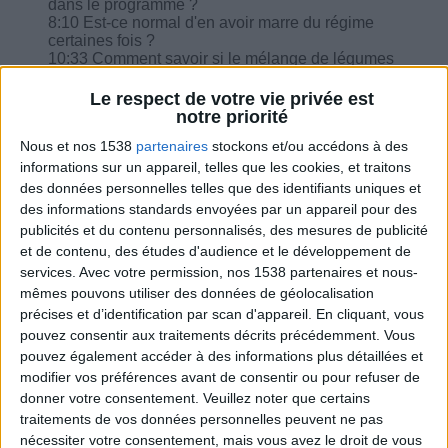
dans le programme ?
8:10 Est-ce normal d'en avoir marre du régime
certaines fois ?
10:33 Comment savoir si le mélange de légumes
congelé ou en conserve n'est pas trop gras ? Que
pensez-vous de la chicorée en boisson ?
Le respect de votre vie privée est
12:32 Un yaourt au soja est-il identique à un
notre priorité
yaourt nature 0% ?
Nous et nos 1538
partenaires
stockons et/ou accédons à des
13:00 Je me lasse des menus rapides, puis-je
changer et demander les menus où l'on cuisine
informations sur un appareil, telles que les cookies, et traitons
un peu plus ?
des données personnelles telles que des identifiants uniques et
14:16 Si je transforme mes légumes et féculents
des informations standards envoyées par un appareil pour des
en purée pour en faire des gratins avec la viande
publicités et du contenu personnalisés, des mesures de publicité
ou poisson, est-ce que je compte le même
et de contenu, des études d'audience et le développement de
équivalent que les éléments séparés ?
services.
Avec votre permission, nos 1538 partenaires et nous-
mêmes pouvons utiliser des données de géolocalisation
précises et d’identification par scan d'appareil. En cliquant, vous
pouvez consentir aux traitements décrits précédemment. Vous
pouvez également accéder à des informations plus détaillées et
Combien de kilos souhaitez-vous perdre ?
modifier vos préférences avant de consentir ou pour refuser de
donner votre consentement.
Veuillez noter que certains
Moins de
De 5 à 10
Plus de
traitements de vos données personnelles peuvent ne pas
5 kilos
kilos
10 kilos
nécessiter votre consentement, mais vous avez le droit de vous