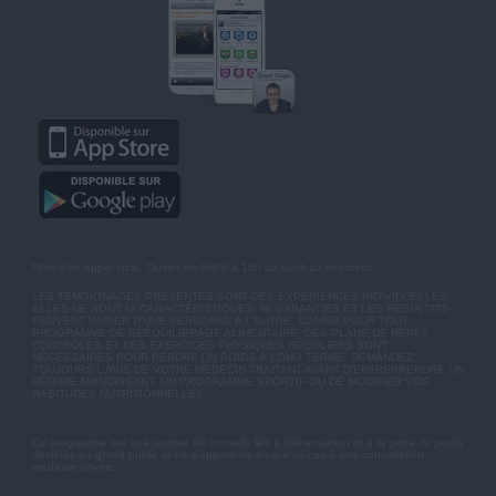
*Prix d'un appel local. Ouvert de 9H00 à 15h du lundi au vendredi.
LES TÉMOIGNAGES PRÉSENTÉS SONT DES EXPÉRIENCES INDIVIDUELLES.
ELLES NE SONT NI CARACTÉRISTIQUES, NI GARANTIES ET LES RÉSULTATS
PEUVENT VARIER D'UNE PERSONNE A L'AUTRE. COMME POUR TOUT
PROGRAMME DE RÉÉQUILIBRAGE ALIMENTAIRE, DES PLANS DE REPAS
CONTRÔLÉS ET DES EXERCICES PHYSIQUES RÉGULIERS SONT
NÉCESSAIRES POUR PERDRE DU POIDS À LONG TERME. DEMANDEZ
TOUJOURS L'AVIS DE VOTRE MÉDECIN TRAITANT AVANT D'ENTREPRENDRE UN
RÉGIME AMINCISSANT, UN PROGRAMME SPORTIF OU DE MODIFIER VOS
HABITUDES NUTRITIONNELLES.
Ce programme est une somme de conseils liés à l'alimentation et à la perte de poids
destinés au grand public et ne s'apparente en aucun cas à une consultation
médicale privée.