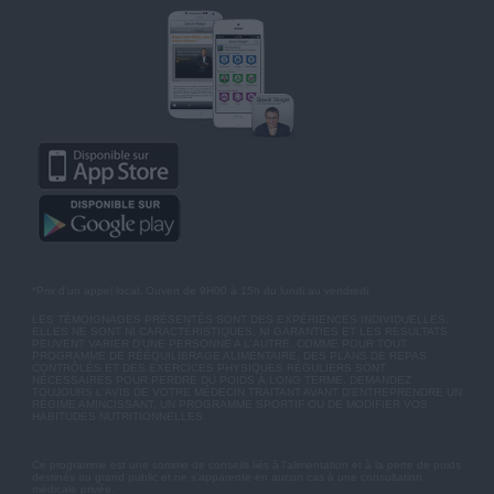
*Prix d'un appel local. Ouvert de 9H00 à 15h du lundi au vendredi.
LES TÉMOIGNAGES PRÉSENTÉS SONT DES EXPÉRIENCES INDIVIDUELLES.
ELLES NE SONT NI CARACTÉRISTIQUES, NI GARANTIES ET LES RÉSULTATS
PEUVENT VARIER D'UNE PERSONNE A L'AUTRE. COMME POUR TOUT
PROGRAMME DE RÉÉQUILIBRAGE ALIMENTAIRE, DES PLANS DE REPAS
CONTRÔLÉS ET DES EXERCICES PHYSIQUES RÉGULIERS SONT
NÉCESSAIRES POUR PERDRE DU POIDS À LONG TERME. DEMANDEZ
TOUJOURS L'AVIS DE VOTRE MÉDECIN TRAITANT AVANT D'ENTREPRENDRE UN
RÉGIME AMINCISSANT, UN PROGRAMME SPORTIF OU DE MODIFIER VOS
HABITUDES NUTRITIONNELLES.
Ce programme est une somme de conseils liés à l'alimentation et à la perte de poids
destinés au grand public et ne s'apparente en aucun cas à une consultation
médicale privée.