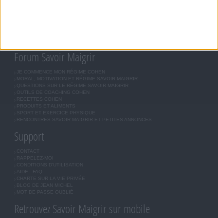
MÉTHODE COHEN
ASTUCES JM COHEN
COMMUNAUTÉ
BOUTIQUE
LES LETTRES D'INFORMATION
INSCRIPTION
Forum Savoir Maigrir
JE COMMENCE MON RÉGIME COHEN
MORAL, MOTIVATION ET RÉGIME SAVOIR MAIGRIR
QUESTIONS SUR LE RÉGIME SAVOIR MAIGRIR
OUTILS DE COACHING COHEN
RECETTES COHEN
PRODUITS ET ALIMENTS
SPORT ET EXERCICE PHYSIQUE
RENCONTRES SAVOIR MAIGRIR ET PETITES ANNONCES
Support
CONTACT
RAPPELEZ-MOI
CONDITIONS D'UTILISATION
AIDE - FAQ
CHARTE SUR LA VIE PRIVÉE
BLOG DE JEAN MICHEL
MOT DE PASSE OUBLIÉ
Retrouvez Savoir Maigrir sur mobile