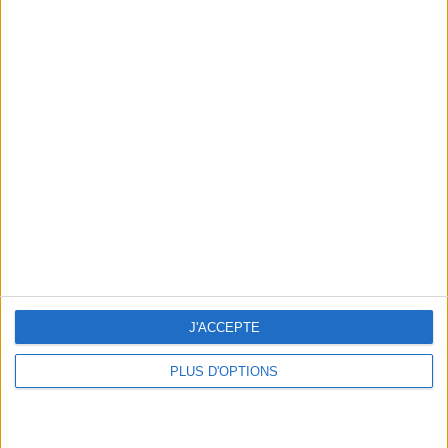
Votre bilan minceur
(env. 2
min)
un homme
Je suis
une femme
cm
Je mesure
J'ACCEPTE
kg
Je pèse
kg
Je voudrais
PLUS D'OPTIONS
peser