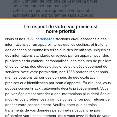
6:54 Combien de portions de St Moret à 8% je
peux consommer par jour svp ?
7:40 Est-ce que les rognons de veau sont
autorisés dans le programme sans sucre ou
presque à 1600 kcal ? Si oui, quelle quantité s'il
vous plaît ?
Le respect de votre vie privée est
8:15 Peut-on alterner menu végétarien et menu
notre priorité
classique à 1600 et où trouver le menu
végétarien ?
Nous et nos 1538
partenaires
stockons et/ou accédons à des
9:38 J'ai envie d'un bon plat de pâtes dans quelle
informations sur un appareil, telles que les cookies, et traitons
proportion et dois je sortir tous les autres
des données personnelles telles que des identifiants uniques et
féculents de la journée ?
des informations standards envoyées par un appareil pour des
11:00 Quel intérêt des crudités puisque il faut
publicités et du contenu personnalisés, des mesures de publicité
ajouter des matières grasses pour les apprécier ?
et de contenu, des études d'audience et le développement de
services.
Avec votre permission, nos 1538 partenaires et nous-
mêmes pouvons utiliser des données de géolocalisation
précises et d’identification par scan d'appareil. En cliquant, vous
pouvez consentir aux traitements décrits précédemment. Vous
Combien de kilos souhaitez-vous perdre ?
pouvez également accéder à des informations plus détaillées et
modifier vos préférences avant de consentir ou pour refuser de
Moins de
De 5 à 10
Plus de
donner votre consentement.
Veuillez noter que certains
5 kilos
kilos
10 kilos
traitements de vos données personnelles peuvent ne pas
nécessiter votre consentement, mais vous avez le droit de vous