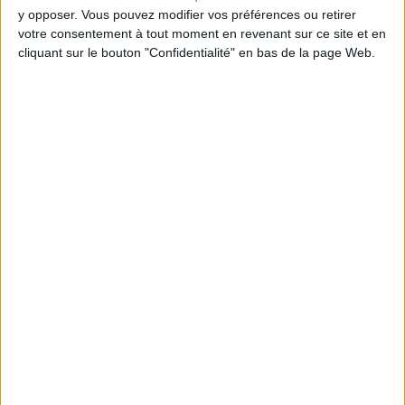
y opposer. Vous pouvez modifier vos préférences ou retirer
votre consentement à tout moment en revenant sur ce site et en
Webinaires en direct
Voir tout
cliquant sur le bouton "Confidentialité" en bas de la page Web.
Chaque semaine, posez vos questions en live
en participant à des vidéo-conférences avec
Jean-Michel et les diététiciennes du
programme.
Peut-on remplacer la viande par des féculents
? Consultation diététique du 05/08/2026