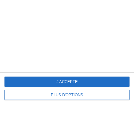
Graisse viscérale : peut-elle ralentir
l'amaigrissement ? | Consultation diététique
du 22/07/2026
J'ACCEPTE
PLUS D'OPTIONS
En direct avec Jean-Michel Cohen |
Consultation privée du 20/07/2026