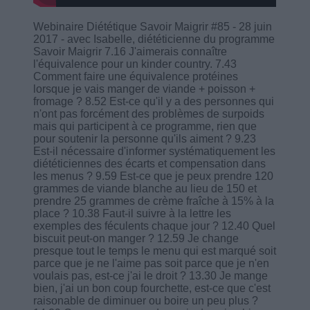
Webinaire Diététique Savoir Maigrir #85 - 28 juin
2017 - avec Isabelle, diététicienne du programme
Savoir Maigrir 7.16 J'aimerais connaître
l'équivalence pour un kinder country. 7.43
Comment faire une équivalence protéines
lorsque je vais manger de viande + poisson +
fromage ? 8.52 Est-ce qu'il y a des personnes qui
n'ont pas forcément des problèmes de surpoids
mais qui participent à ce programme, rien que
pour soutenir la personne qu'ils aiment ? 9.23
Est-il nécessaire d'informer systématiquement les
diététiciennes des écarts et compensation dans
les menus ? 9.59 Est-ce que je peux prendre 120
grammes de viande blanche au lieu de 150 et
prendre 25 grammes de crème fraîche à 15% à la
place ? 10.38 Faut-il suivre à la lettre les
exemples des féculents chaque jour ? 12.40 Quel
biscuit peut-on manger ? 12.59 Je change
presque tout le temps le menu qui est marqué soit
parce que je ne l'aime pas soit parce que je n'en
voulais pas, est-ce j'ai le droit ? 13.30 Je mange
bien, j'ai un bon coup fourchette, est-ce que c'est
raisonable de diminuer ou boire un peu plus ?