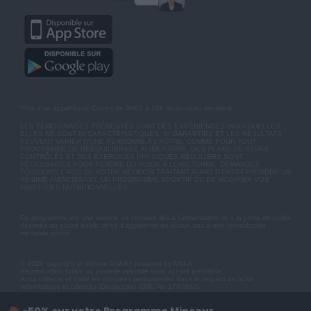
*Prix d'un appel local. Ouvert de 9H00 à 15h du lundi au vendredi.
LES TÉMOIGNAGES PRÉSENTÉS SONT DES EXPÉRIENCES INDIVIDUELLES.
ELLES NE SONT NI CARACTÉRISTIQUES, NI GARANTIES ET LES RÉSULTATS
PEUVENT VARIER D'UNE PERSONNE A L'AUTRE. COMME POUR TOUT
PROGRAMME DE RÉÉQUILIBRAGE ALIMENTAIRE, DES PLANS DE REPAS
CONTRÔLÉS ET DES EXERCICES PHYSIQUES RÉGULIERS SONT
NÉCESSAIRES POUR PERDRE DU POIDS À LONG TERME. DEMANDEZ
TOUJOURS L'AVIS DE VOTRE MÉDECIN TRAITANT AVANT D'ENTREPRENDRE UN
RÉGIME AMINCISSANT, UN PROGRAMME SPORTIF OU DE MODIFIER VOS
HABITUDES NUTRITIONNELLES.
Ce programme est une somme de conseils liés à l'alimentation et à la perte de poids
destinés au grand public et ne s'apparente en aucun cas à une consultation
médicale privée.
© 2026 copyright et éditeur ANXA / powered by ANXA
Reproduction totale ou partielle interdite sans accord préalable.
Anxa collecte et traite les données personnelles dans le respect de la loi
Informatique et Libertés (Déclaration CNIL No 1787863).