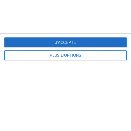
kg
Je pèse
kg
Je voudrais
peser
ans
J'ai
J'ACCEPTE
PLUS D'OPTIONS
DERNIÈRES VIDÉO
La charcuterie, est-ce
vraiment raisonnable
?