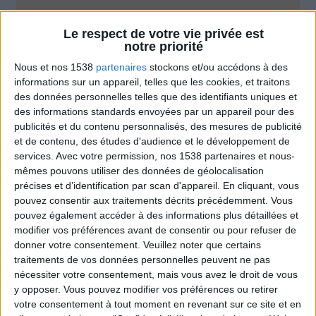
Combien de kilos souhaitez-vous perdre ?
Le respect de votre vie privée est
notre priorité
Moins de
De 5 à 10
Plus de
5 kilos
kilos
10 kilos
Nous et nos 1538
partenaires
stockons et/ou accédons à des
informations sur un appareil, telles que les cookies, et traitons
des données personnelles telles que des identifiants uniques et
des informations standards envoyées par un appareil pour des
Webinaires en direct
publicités et du contenu personnalisés, des mesures de publicité
Voir tout
et de contenu, des études d'audience et le développement de
Chaque semaine, posez vos questions en live
services.
Avec votre permission, nos 1538 partenaires et nous-
en participant à des vidéo-conférences avec
mêmes pouvons utiliser des données de géolocalisation
Jean-Michel et les diététiciennes du
précises et d’identification par scan d'appareil. En cliquant, vous
programme.
pouvez consentir aux traitements décrits précédemment. Vous
pouvez également accéder à des informations plus détaillées et
modifier vos préférences avant de consentir ou pour refuser de
donner votre consentement.
Veuillez noter que certains
traitements de vos données personnelles peuvent ne pas
nécessiter votre consentement, mais vous avez le droit de vous
y opposer. Vous pouvez modifier vos préférences ou retirer
votre consentement à tout moment en revenant sur ce site et en