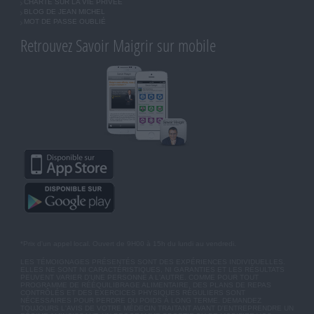
CHARTE SUR LA VIE PRIVÉE
BLOG DE JEAN MICHEL
MOT DE PASSE OUBLIÉ
Retrouvez Savoir Maigrir sur mobile
*Prix d'un appel local. Ouvert de 9H00 à 15h du lundi au vendredi.
LES TÉMOIGNAGES PRÉSENTÉS SONT DES EXPÉRIENCES INDIVIDUELLES.
ELLES NE SONT NI CARACTÉRISTIQUES, NI GARANTIES ET LES RÉSULTATS
PEUVENT VARIER D'UNE PERSONNE A L'AUTRE. COMME POUR TOUT
PROGRAMME DE RÉÉQUILIBRAGE ALIMENTAIRE, DES PLANS DE REPAS
CONTRÔLÉS ET DES EXERCICES PHYSIQUES RÉGULIERS SONT
NÉCESSAIRES POUR PERDRE DU POIDS À LONG TERME. DEMANDEZ
TOUJOURS L'AVIS DE VOTRE MÉDECIN TRAITANT AVANT D'ENTREPRENDRE UN