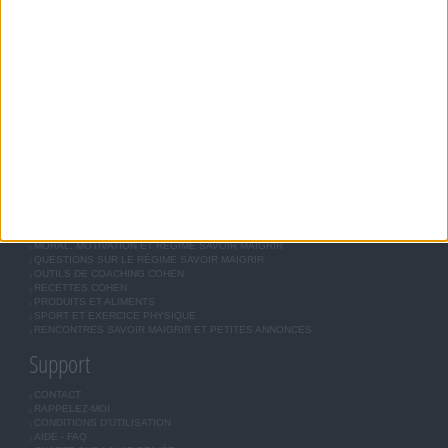
Savoir Maigrir
JEAN-MICHEL COHEN
RÉGIME COHEN
RÉGIME SAVOIR MAIGRIR
RÉGIME UNIVERSEL
MÉTHODE COHEN
ASTUCES JM COHEN
COMMUNAUTÉ
BOUTIQUE
LES LETTRES D'INFORMATION
INSCRIPTION
Forum Savoir Maigrir
JE COMMENCE MON RÉGIME COHEN
MORAL, MOTIVATION ET RÉGIME SAVOIR MAIGRIR
QUESTIONS SUR LE RÉGIME SAVOIR MAIGRIR
OUTILS DE COACHING COHEN
RECETTES COHEN
PRODUITS ET ALIMENTS
SPORT ET EXERCICE PHYSIQUE
RENCONTRES SAVOIR MAIGRIR ET PETITES ANNONCES
Support
CONTACT
RAPPELEZ-MOI
CONDITIONS D'UTILISATION
AIDE - FAQ