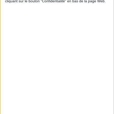
cliquant sur le bouton "Confidentialité" en bas de la page Web.
Peut-on remplacer la viande par des féculents
? Consultation diététique du 05/08/2026
Le plan à 1600 calories est-il trop copieux ?
Consultation diététique du 03/08/2026