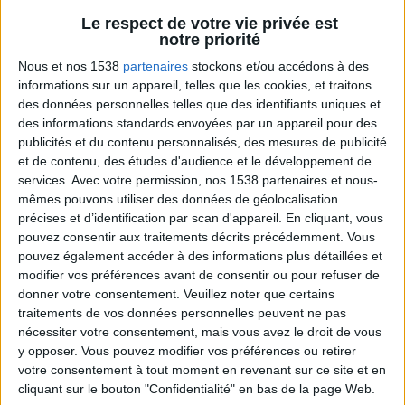
Le respect de votre vie privée est
Webinaires en direct
Voir tout
notre priorité
Chaque semaine, posez vos questions en live
Nous et nos 1538
partenaires
stockons et/ou accédons à des
en participant à des vidéo-conférences avec
informations sur un appareil, telles que les cookies, et traitons
Jean-Michel et les diététiciennes du
des données personnelles telles que des identifiants uniques et
programme.
des informations standards envoyées par un appareil pour des
publicités et du contenu personnalisés, des mesures de publicité
et de contenu, des études d'audience et le développement de
services.
Avec votre permission, nos 1538 partenaires et nous-
mêmes pouvons utiliser des données de géolocalisation
précises et d’identification par scan d'appareil. En cliquant, vous
pouvez consentir aux traitements décrits précédemment. Vous
pouvez également accéder à des informations plus détaillées et
modifier vos préférences avant de consentir ou pour refuser de
donner votre consentement.
Veuillez noter que certains
traitements de vos données personnelles peuvent ne pas
Peut-on remplacer la viande par des féculents
? Consultation diététique du 05/08/2026
nécessiter votre consentement, mais vous avez le droit de vous
y opposer. Vous pouvez modifier vos préférences ou retirer
votre consentement à tout moment en revenant sur ce site et en
cliquant sur le bouton "Confidentialité" en bas de la page Web.