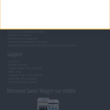
LES LETTRES D'INFORMATION
INSCRIPTION
Forum Savoir Maigrir
JE COMMENCE MON RÉGIME COHEN
MORAL, MOTIVATION ET RÉGIME SAVOIR MAIGRIR
QUESTIONS SUR LE RÉGIME SAVOIR MAIGRIR
OUTILS DE COACHING COHEN
RECETTES COHEN
PRODUITS ET ALIMENTS
SPORT ET EXERCICE PHYSIQUE
RENCONTRES SAVOIR MAIGRIR ET PETITES ANNONCES
Support
CONTACT
RAPPELEZ-MOI
CONDITIONS D'UTILISATION
AIDE - FAQ
CHARTE SUR LA VIE PRIVÉE
BLOG DE JEAN MICHEL
MOT DE PASSE OUBLIÉ
Retrouvez Savoir Maigrir sur mobile