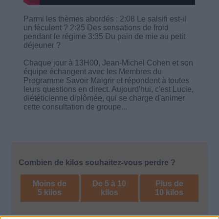
Parmi les thèmes abordés : 2:08 Le salsifi est-il
un féculent ? 2:25 Des sensations de froid
pendant le régime 3:35 Du pain de mie au petit
déjeuner ?
Chaque jour à 13H00, Jean-Michel Cohen et son
équipe échangent avec les Membres du
Programme Savoir Maigrir et répondent à toutes
leurs questions en direct. Aujourd'hui, c'est Lucie,
diététicienne diplômée, qui se charge d'animer
cette consultation de groupe...
Combien de kilos souhaitez-vous perdre ?
Moins de
De 5 à 10
Plus de
5 kilos
kilos
10 kilos