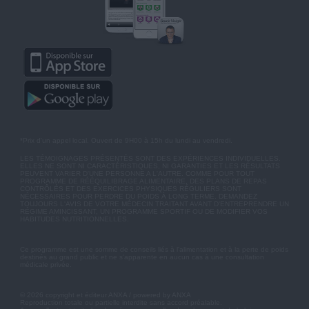
*Prix d'un appel local. Ouvert de 9H00 à 15h du lundi au vendredi.
LES TÉMOIGNAGES PRÉSENTÉS SONT DES EXPÉRIENCES INDIVIDUELLES.
ELLES NE SONT NI CARACTÉRISTIQUES, NI GARANTIES ET LES RÉSULTATS
PEUVENT VARIER D'UNE PERSONNE A L'AUTRE. COMME POUR TOUT
PROGRAMME DE RÉÉQUILIBRAGE ALIMENTAIRE, DES PLANS DE REPAS
CONTRÔLÉS ET DES EXERCICES PHYSIQUES RÉGULIERS SONT
NÉCESSAIRES POUR PERDRE DU POIDS À LONG TERME. DEMANDEZ
TOUJOURS L'AVIS DE VOTRE MÉDECIN TRAITANT AVANT D'ENTREPRENDRE UN
RÉGIME AMINCISSANT, UN PROGRAMME SPORTIF OU DE MODIFIER VOS
HABITUDES NUTRITIONNELLES.
Ce programme est une somme de conseils liés à l'alimentation et à la perte de poids
destinés au grand public et ne s'apparente en aucun cas à une consultation
médicale privée.
© 2026 copyright et éditeur ANXA / powered by ANXA
Reproduction totale ou partielle interdite sans accord préalable.