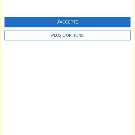
J'ACCEPTE
PLUS D'OPTIONS
DERNIÈRES VIDÉO
La charcuterie, est-ce
vraiment raisonnable
?
Décryptage des aliments
Peut-on remplacer la
viande par des
féculents ?
Consultation
diététique du