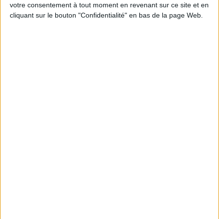
programme.
votre consentement à tout moment en revenant sur ce site et en
cliquant sur le bouton "Confidentialité" en bas de la page Web.
Peut-on remplacer la viande par des féculents
? Consultation diététique du 05/08/2026