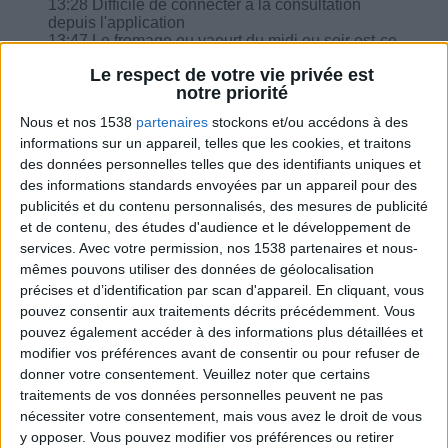
13:28 Difficile de connecter à la consultation
depuis l'application
13:47 Le fromage ou yaourt du midi ou soir est-ce
différent ?
Le respect de votre vie privée est
15:30 Plus de protéine dans un régime est-il un
notre priorité
handicap pour la perte du poids ?
Nous et nos 1538
partenaires
stockons et/ou accédons à des
informations sur un appareil, telles que les cookies, et traitons
des données personnelles telles que des identifiants uniques et
des informations standards envoyées par un appareil pour des
publicités et du contenu personnalisés, des mesures de publicité
Combien de kilos souhaitez-vous perdre ?
et de contenu, des études d'audience et le développement de
services.
Avec votre permission, nos 1538 partenaires et nous-
Moins de
De 5 à 10
Plus de
mêmes pouvons utiliser des données de géolocalisation
5 kilos
kilos
10 kilos
précises et d’identification par scan d'appareil. En cliquant, vous
pouvez consentir aux traitements décrits précédemment. Vous
pouvez également accéder à des informations plus détaillées et
Webinaires en direct
modifier vos préférences avant de consentir ou pour refuser de
Voir tout
donner votre consentement.
Veuillez noter que certains
Chaque semaine, posez vos questions en live
traitements de vos données personnelles peuvent ne pas
en participant à des vidéo-conférences avec
nécessiter votre consentement, mais vous avez le droit de vous
Jean-Michel et les diététiciennes du
y opposer. Vous pouvez modifier vos préférences ou retirer