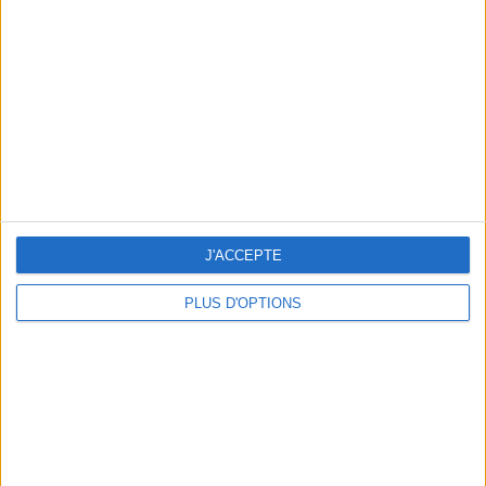
min)
un homme
Je suis
une femme
cm
Je mesure
kg
Je pèse
kg
Je voudrais
J'ACCEPTE
peser
PLUS D'OPTIONS
ans
J'ai