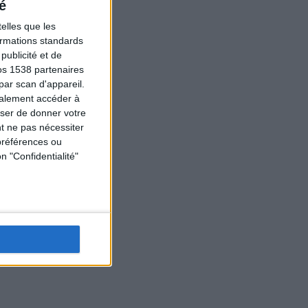
é
elles que les
formations standards
ublicité et de
os 1538 partenaires
par scan d'appareil.
galement accéder à
user de donner votre
t ne pas nécessiter
préférences ou
n "Confidentialité"