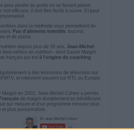
 pour perdre du poids en se faisant plaisir.
t efficace, il doit être facile à suivre. Et pour
 personnalisé.
onibles dans la méthode vous permettront de
vient.
Pas d'aliments interdits
, tout est
e et de plaisir.
nutrition depuis plus de 30 ans,
Jean-Michel
best-sellers en nutrition - dont Savoir Maigrir
ste français qui est
à l'origine du coaching
égulièrement à des émissions de télévision sur
BFMTV, et intervient souvent sur RTL ou Europe
 Maigrir en 2002, Jean-Michel Cohen a permis
 Français
de maigrir durablement en bénéficiant
ue sur mesure et d'un programme minceur plus
té et plus personnalisé.