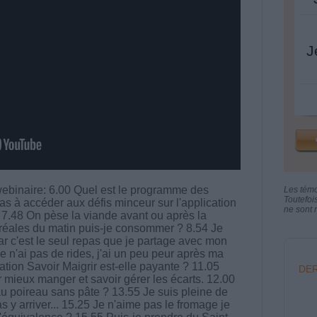
J
ebinaire: 6.00 Quel est le programme des
Les tém
Toutefoi
as à accéder aux défis minceur sur l'application
ne sont n
? 7.48 On pèse la viande avant ou après la
éales du matin puis-je consommer ? 8.54 Je
ar c'est le seul repas que je partage avec mon
je n'ai pas de rides, j'ai un peu peur après ma
cation Savoir Maigrir est-elle payante ? 11.05
DER
 mieux manger et savoir gérer les écarts. 12.00
u poireau sans pâte ? 13.55 Je suis pleine de
s y arriver... 15.25 Je n'aime pas le fromage je