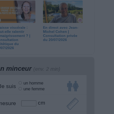
/08/2026
29/07/2026
aisse viscérale :
En direct avec Jean-
ut-elle ralentir
Michel Cohen |
amaigrissement ? |
Consultation privée
nsultation
du 20/07/2026
ététique du
/07/2026
lan minceur
(env. 2 min)
un homme
Je suis
une femme
cm
mesure