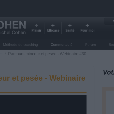
Méthode de coaching
Communauté
Forum
Bo
ct
Parcours minceur et pesée - Webinaire #30
Vot
ur et pesée - Webinaire