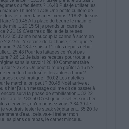
 l'équivalence ? 15.55 Puis-je prendre du Saint
légumes ou féculents ? 16.48 Puis-je utiliser les
a marque Thiriet ? 17.38 Une petite cuillère de
e dois-je retirer dans mes menus ? 18.35 Je suis
 faire ? 19.45 A la place du beurre le matin je
 de miel... 20.15 Si je prends un carré de
ce ? 21.19 C'est très difficile de faire ses
ons ! 22.05 J'aime beaucoup la canne à sucre en
ce ? 22.55 L'exercice de la chaise, c'est quoi ?
égume ? 24.18 Je suis à 11 kilos depuis début
er... 25.48 Pour les laitages ce n'est pas
ure ? 26.12 Je fais les recettes pour toute la
 régime sans le savoir ! 26.40 Comment faire
du soir ? 27.45 On peut faire un goûter à 16 h ?
ue entre le chou frisé et les autres choux ?
urses : c'est pratique ! 30.02 Les galettes
ur le marché, on peut ? 30.45 Noël arrive et
epuis hier j'ai un message qui me dit de passer à
s encore suivi la phase de stabilisation... 32.22
 de carotte ? 33.50 C'est quoi le selles-sur-cher
kilos d'envolés, qu'en pensez-vous ? 34.39 Je
je voudrais tester le steak végétarien... 35.20 Je
samment d'eau, cela va-t-il freiner mon
r les plans de repas, le carnet minceur...