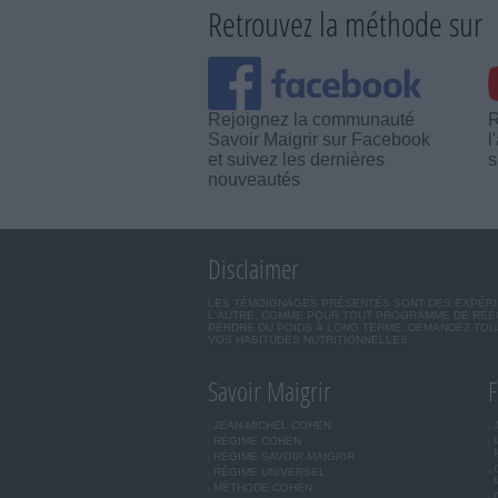
Retrouvez la méthode sur
Rejoignez la communauté
R
Savoir Maigrir sur Facebook
l
et suivez les dernières
s
nouveautés
Disclaimer
LES TÉMOIGNAGES PRÉSENTÉS SONT DES EXPÉRIEN
L'AUTRE. COMME POUR TOUT PROGRAMME DE RÉÉQ
PERDRE DU POIDS À LONG TERME. DEMANDEZ TOUJ
VOS HABITUDES NUTRITIONNELLES.
Savoir Maigrir
F
JEAN-MICHEL COHEN
RÉGIME COHEN
RÉGIME SAVOIR MAIGRIR
RÉGIME UNIVERSEL
MÉTHODE COHEN