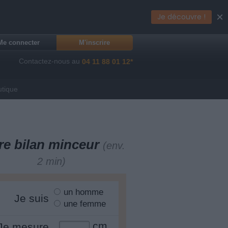
×
Je découvre !
Me connecter
M'inscrire
Contactez-nous au
04 11 88 01 12*
utique
re bilan minceur
(env.
2 min)
un homme
Je suis
une femme
cm
Je mesure