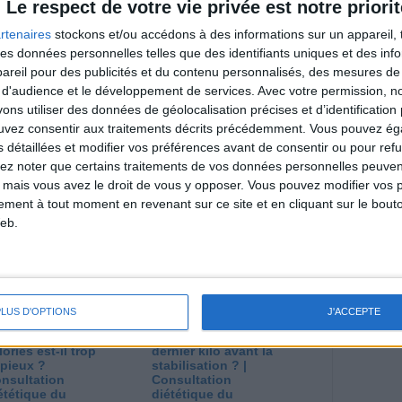
Le respect de votre vie privée est notre priorit
riences individuelles qui ne sont ni caractéristiques, ni
e rééquilibrage alimentaire, des plans de repas contrôlés et
rtenaires
stockons et/ou accédons à des informations sur un appareil, t
 nécessaires pour perdre du poids à long terme. Demandez
 des données personnelles telles que des identifiants uniques et des in
nt avant d'entreprendre un régime amincissant, un programme
itionnelles.
reil pour des publicités et du contenu personnalisés, des mesures de p
 d'audience et le développement de services.
Avec votre permission, n
s utiliser des données de géolocalisation précises et d’identification 
ouvez consentir aux traitements décrits précédemment. Vous pouvez é
s détaillées et modifier vos préférences avant de consentir ou pour ref
direct
lez noter que certains traitements de vos données personnelles peuven
Voir tout
 mais vous avez le droit de vous y opposer. Vous pouvez modifier vos 
estions en live en participant à des vidéo-
tement à tout moment en revenant sur ce site et en cliquant sur le bouto
l et les diététiciennes du programme.
eb.
PLUS D'OPTIONS
J'ACCEPTE
 plan à 1600
Comment perdre le
lories est-il trop
dernier kilo avant la
pieux ?
stabilisation ? |
nsultation
Consultation
ététique du
diététique du