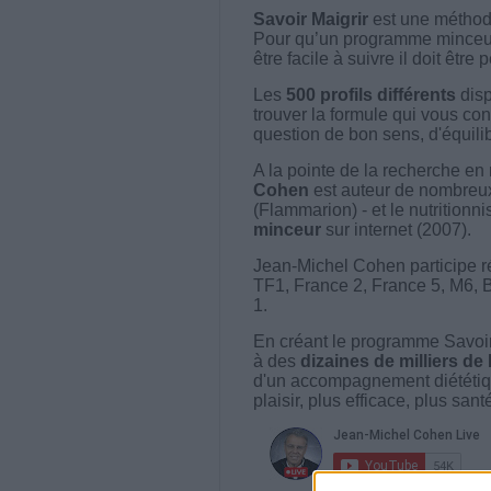
Savoir Maigrir
est une méthode
Pour qu’un programme minceur soi
être facile à suivre il doit être
Les
500 profils différents
disp
trouver la formule qui vous con
question de bon sens, d'équilibr
A la pointe de la recherche en 
Cohen
est auteur de nombreux 
(Flammarion) - et le nutritionni
minceur
sur internet (2007).
Jean-Michel Cohen participe r
TF1, France 2, France 5, M6, 
1.
En créant le programme Savoir
à des
dizaines de milliers de
d'un accompagnement diététiq
plaisir, plus efficace, plus san