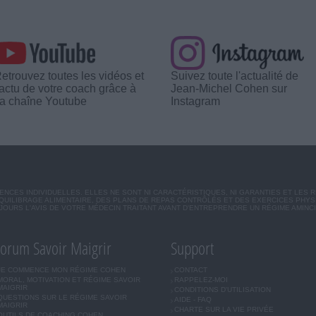
etrouvez toutes les vidéos et
Suivez toute l'actualité de
'actu de votre coach grâce à
Jean-Michel Cohen sur
a chaîne Youtube
Instagram
CES INDIVIDUELLES. ELLES NE SONT NI CARACTÉRISTIQUES, NI GARANTIES ET LES 
UILIBRAGE ALIMENTAIRE, DES PLANS DE REPAS CONTRÔLÉS ET DES EXERCICES PHY
OURS L'AVIS DE VOTRE MÉDECIN TRAITANT AVANT D'ENTREPRENDRE UN RÉGIME AMINC
orum Savoir Maigrir
Support
JE COMMENCE MON RÉGIME COHEN
CONTACT
MORAL, MOTIVATION ET RÉGIME SAVOIR
RAPPELEZ-MOI
MAIGRIR
CONDITIONS D'UTILISATION
QUESTIONS SUR LE RÉGIME SAVOIR
AIDE - FAQ
MAIGRIR
CHARTE SUR LA VIE PRIVÉE
OUTILS DE COACHING COHEN