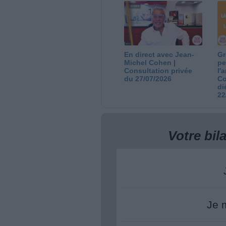
05/08/2026
03
En direct avec Jean-
Gr
Michel Cohen |
pe
Consultation privée
l'
du 27/07/2026
Co
di
22
Votre bi
Je 