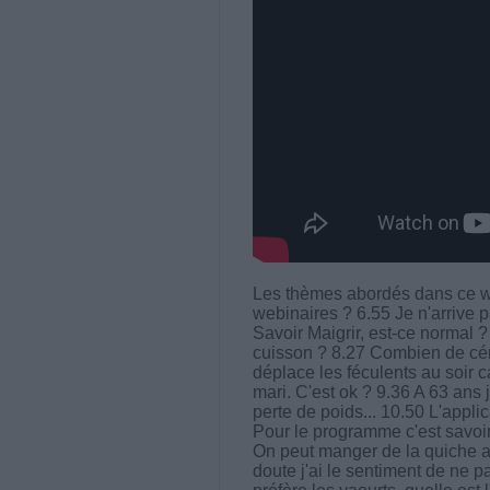
Les thèmes abordés dans ce w
webinaires ? 6.55 Je n'arrive p
Savoir Maigrir, est-ce normal 
cuisson ? 8.27 Combien de cér
déplace les féculents au soir c
mari. C'est ok ? 9.36 A 63 ans 
perte de poids... 10.50 L'appli
Pour le programme c'est savoir
On peut manger de la quiche a
doute j'ai le sentiment de ne pa