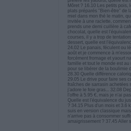
préfère les yaourts, quelle est
Môret ? 16.10 Les petits pois, 
plats préparés "Bien-être" de l
miel dans mon thé le matin, qu
invitée à une raclette, comment
prends une demi cuillère à café
chocolat, quelle est l'équivalen
courses, il y a trop de tentati
dessert, quelle est l'équivalen
24.02 Le panais, féculent ou l
août et je commence à m'essoufl
forcément fromage et yaourt nat
famille et tout le monde est au
pour se libérer de la boulimie 
28.30 Quelle différence caloriq
29.05 Le drive pour faire ses co
fraîches de sarrasin achetées s
j'adore le foie gras... 32.08 D
l'offre à 5.95 €, mais je n'ai pa
Quelle est l'équivalence du jus
? 34.15 Plus d'un mois et 3.6 
suis en version classique mais 
n'arrive pas à consommer suffi
amaigrissement ? 37.45 Aller su