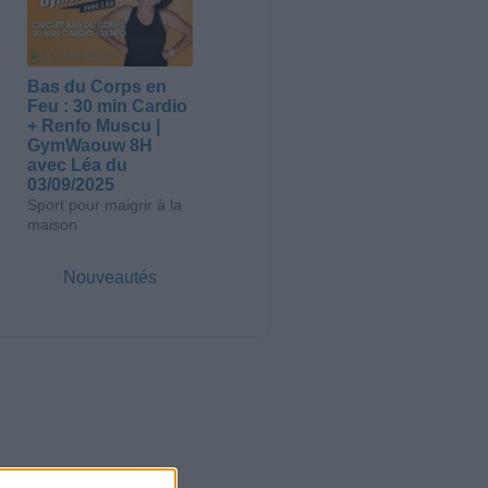
Bas du Corps en
Feu : 30 min Cardio
+ Renfo Muscu |
GymWaouw 8H
avec Léa du
03/09/2025
Sport pour maigrir à la
maison
Nouveautés