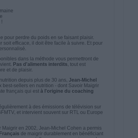
semaine
ne
 !
 pour perdre du poids en se faisant plaisir.
t efficace, il doit être facile à suivre. Et pour
 personnalisé.
onibles dans la méthode vous permettront de
vient.
Pas d'aliments interdits
, tout est
e et de plaisir.
nutrition depuis plus de 30 ans,
Jean-Michel
best-sellers en nutrition - dont Savoir Maigrir
ste français qui est
à l'origine du coaching
égulièrement à des émissions de télévision sur
BFMTV, et intervient souvent sur RTL ou Europe
 Maigrir en 2002, Jean-Michel Cohen a permis
 Français
de maigrir durablement en bénéficiant