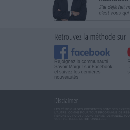
J'ai déjà fait 
c'est vous qui 
Retrouvez la méthode sur
Rejoignez la communauté
R
Savoir Maigrir sur Facebook
l
et suivez les dernières
s
nouveautés
Disclaimer
LES TÉMOIGNAGES PRÉSENTÉS SONT DES EXPÉRIEN
L'AUTRE. COMME POUR TOUT PROGRAMME DE RÉÉQ
PERDRE DU POIDS À LONG TERME. DEMANDEZ TOUJ
VOS HABITUDES NUTRITIONNELLES.