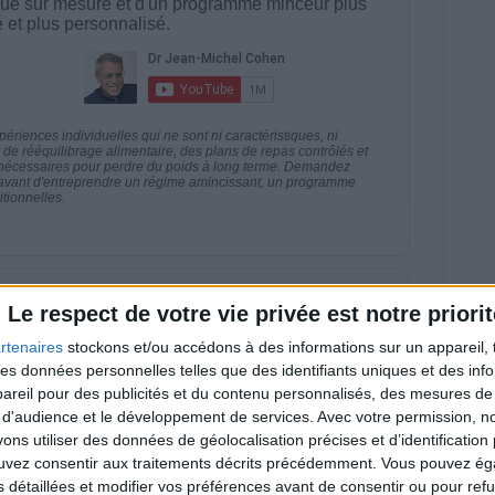
ue sur mesure et d'un programme minceur plus
té et plus personnalisé.
riences individuelles qui ne sont ni caractéristiques, ni
e rééquilibrage alimentaire, des plans de repas contrôlés et
 nécessaires pour perdre du poids à long terme. Demandez
nt avant d'entreprendre un régime amincissant, un programme
itionnelles.
direct
Le respect de votre vie privée est notre priorit
Voir tout
rtenaires
stockons et/ou accédons à des informations sur un appareil, t
estions en live en participant à des vidéo-
 des données personnelles telles que des identifiants uniques et des in
l et les diététiciennes du programme.
reil pour des publicités et du contenu personnalisés, des mesures de p
 d'audience et le développement de services.
Avec votre permission, n
s utiliser des données de géolocalisation précises et d’identification 
ouvez consentir aux traitements décrits précédemment. Vous pouvez é
s détaillées et modifier vos préférences avant de consentir ou pour ref