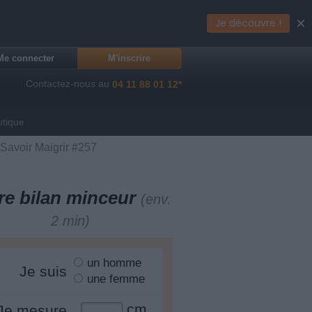
×
Je découvre !
Me connecter
M'inscrire
Contactez-nous au
04 11 88 01 12*
utique
 Savoir Maigrir #257
re bilan minceur
(env.
2 min)
un homme
Je suis
une femme
cm
Je mesure