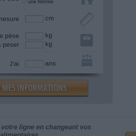
une femme
cm
mesure
kg
e pèse
kg
s peser
ans
J'ai
votre ligne en changeant vos
alimentaires