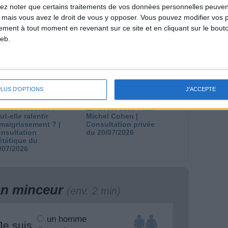
lez noter que certains traitements de vos données personnelles peuven
 plan à 1600
Comment perdre le
 mais vous avez le droit de vous y opposer. Vous pouvez modifier vos 
lories est-il trop
dernier kilo avant la
tement à tout moment en revenant sur ce site et en cliquant sur le bouto
pieux ?
stabilisation ? |
eb.
nsultation
Consultation
ététique du
diététique du
/08/2026
29/07/2026
PLUS D'OPTIONS
J'ACCEPTE
aisse viscérale :
En direct avec Jean-
ut-elle ralentir
Michel Cohen |
amaigrissement ? |
Consultation privée
nsultation
du 20/07/2026
ététique du
/07/2026
lan minceur
(env. 2 min)
un homme
Je suis