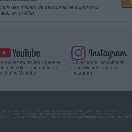
mincir des milliers de personnes et aujourd'hui,
allez en profiter.
etrouvez toutes les vidéos et
Suivez toute l'actualité de
'actu de votre coach grâce à
Jean-Michel Cohen sur
a chaîne Youtube
Instagram
CES INDIVIDUELLES. ELLES NE SONT NI CARACTÉRISTIQUES, NI GARANTIES ET LES 
UILIBRAGE ALIMENTAIRE, DES PLANS DE REPAS CONTRÔLÉS ET DES EXERCICES PHY
OURS L'AVIS DE VOTRE MÉDECIN TRAITANT AVANT D'ENTREPRENDRE UN RÉGIME AMINC