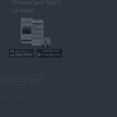
Retrouvez Savoir Maigrir
sur mobile
ÉSULTATS PEUVENT VARIER D'UNE
ERCICES PHYSIQUES RÉGULIERS
RENDRE UN RÉGIME AMINCISSANT,
ultation médicale privée.