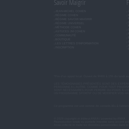
Savoir Maigrir
F
JEAN-MICHEL COHEN
RÉGIME COHEN
RÉGIME SAVOIR MAIGRIR
RÉGIME UNIVERSEL
MÉTHODE COHEN
ASTUCES JM COHEN
COMMUNAUTÉ
BOUTIQUE
LES LETTRES D'INFORMATION
INSCRIPTION
*Prix d'un appel local. Ouvert de 9H00 à 15h du lundi a
LES TÉMOIGNAGES PRÉSENTÉS SONT DES EXPÉRIEN
PERSONNE A L'AUTRE. COMME POUR TOUT PROGRA
SONT NÉCESSAIRES POUR PERDRE DU POIDS À LON
UN PROGRAMME SPORTIF OU DE MODIFIER VOS HA
Ce programme est une somme de conseils liés à l'aliment
© 2026 copyright et éditeur ANXA / powered by ANXA
Reproduction totale ou partielle interdite sans accord pr
Anxa collecte et traite les données personnelles dans le