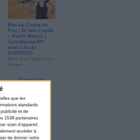
Bas du Corps en
Feu : 30 min Cardio
+ Renfo Muscu |
GymWaouw 8H
avec Léa du
03/09/2025
Sport pour maigrir à la
maison
Nouveautés
é
elles que les
formations standards
ublicité et de
os 1538 partenaires
par scan d'appareil.
galement accéder à
user de donner votre