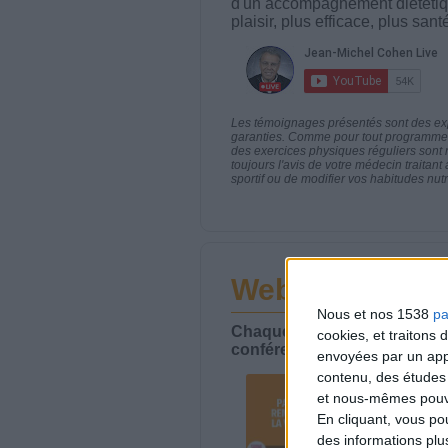
d'un accompagnement diététiq
plaisir, plus efficace, plus san
Les témoignages présentés sont des expé
garanties. Comme pour tout programme d
des exercices physiques réguliers sont
toujours l'avis de votre médecin traita
sportif ou de modifier vos habitudes nutr
Webinaires en 
Nous et nos 1538
pa
Chaque semaine, posez vos qu
cookies, et traitons
conférences avec Jean-Miche
envoyées par un appa
contenu, des études
et nous-mêmes pouvon
En cliquant, vous p
des informations plu