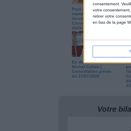
consentement.
Veuil
Peut-on remplacer la
Le
votre consentement,
viande par des
ca
retirer votre consen
féculents ?
co
en bas de la page W
Consultation
Co
diététique du
di
05/08/2026
03
En direct avec Jean-
Gr
Michel Cohen |
pe
Consultation privée
l'
du 27/07/2026
Co
di
22
Votre bi