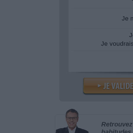
Je 
J
Je voudrai
Retrouvez 
habitudes 