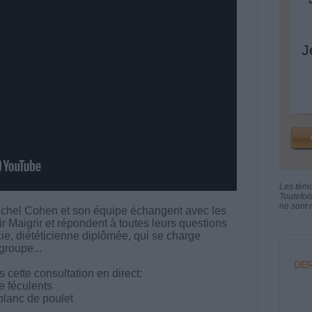
J
Les tém
Toutefoi
ne sont n
chel Cohen et son équipe échangent avec les
aigrir et répondent à toutes leurs questions
ucie, diététicienne diplômée, qui se charge
groupe...
DER
cette consultation en direct:
e féculents
blanc de poulet