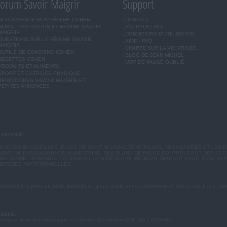
orum Savoir Maigrir
Support
JE COMMENCE MON RÉGIME COHEN
CONTACT
MORAL, MOTIVATION ET RÉGIME SAVOIR
RAPPELEZ-MOI
MAIGRIR
CONDITIONS D'UTILISATION
QUESTIONS SUR LE RÉGIME SAVOIR
AIDE - FAQ
MAIGRIR
CHARTE SUR LA VIE PRIVÉE
OUTILS DE COACHING COHEN
BLOG DE JEAN MICHEL
RECETTES COHEN
MOT DE PASSE OUBLIÉ
PRODUITS ET ALIMENTS
SPORT ET EXERCICE PHYSIQUE
RENCONTRES SAVOIR MAIGRIR ET
PETITES ANNONCES
u vendredi.
CES INDIVIDUELLES. ELLES NE SONT NI CARACTÉRISTIQUES, NI GARANTIES ET LES R
MME DE RÉÉQUILIBRAGE ALIMENTAIRE, DES PLANS DE REPAS CONTRÔLÉS ET DES EX
G TERME. DEMANDEZ TOUJOURS L'AVIS DE VOTRE MÉDECIN TRAITANT AVANT D'ENTREP
BITUDES NUTRITIONNELLES.
ation et à la perte de poids destinés au grand public et ne s'apparente en aucun cas à une cons
éalable.
 respect de la loi Informatique et Libertés (Déclaration CNIL No 1787863).