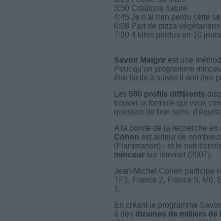
3:50 Croûtons nature
4:45 Je n'ai rien perdu cette 
6:08 Part de pizza végétarien
7:20 4 kilos perdus en 10 jours
Savoir Maigrir
est une méthode
Pour qu’un programme minceur soi
être facile à suivre il doit être
Les
500 profils différents
disp
trouver la formule qui vous con
question de bon sens, d'équilibr
A la pointe de la recherche en 
Cohen
est auteur de nombreux 
(Flammarion) - et le nutritionni
minceur
sur internet (2007).
Jean-Michel Cohen participe r
TF1, France 2, France 5, M6, 
1.
En créant le programme Savoir
à des
dizaines de milliers de