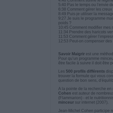
4:48 Comment suivre le régim
5:40 Pas le temps ou l'envie de 
6:38 Comment gérer les creux
8:49 Puis-je utiliser la messag
9:27 Je suis le programme mais 
poids ?
10:45 Comment modifier mes me
11:34 Prendre des haricots ver
11:53 Comment gérer l'impress
12:53 Peut-on compenser des é
Savoir Maigrir
est une méthode
Pour qu’un programme minceur soi
être facile à suivre il doit être
Les
500 profils différents
disp
trouver la formule qui vous con
question de bon sens, d'équilibr
A la pointe de la recherche en 
Cohen
est auteur de nombreux 
(Flammarion) - et le nutritionni
minceur
sur internet (2007).
Jean-Michel Cohen participe r