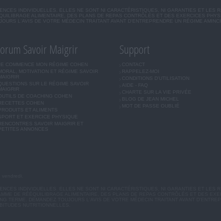
CES INDIVIDUELLES. ELLES NE SONT NI CARACTÉRISTIQUES, NI GARANTIES ET LES 
UILIBRAGE ALIMENTAIRE, DES PLANS DE REPAS CONTRÔLÉS ET DES EXERCICES PHY
OURS L'AVIS DE VOTRE MÉDECIN TRAITANT AVANT D'ENTREPRENDRE UN RÉGIME AMINC
orum Savoir Maigrir
Support
JE COMMENCE MON RÉGIME COHEN
CONTACT
MORAL, MOTIVATION ET RÉGIME SAVOIR
RAPPELEZ-MOI
MAIGRIR
CONDITIONS D'UTILISATION
QUESTIONS SUR LE RÉGIME SAVOIR
AIDE - FAQ
MAIGRIR
CHARTE SUR LA VIE PRIVÉE
OUTILS DE COACHING COHEN
BLOG DE JEAN MICHEL
RECETTES COHEN
MOT DE PASSE OUBLIÉ
PRODUITS ET ALIMENTS
SPORT ET EXERCICE PHYSIQUE
RENCONTRES SAVOIR MAIGRIR ET
PETITES ANNONCES
u vendredi.
CES INDIVIDUELLES. ELLES NE SONT NI CARACTÉRISTIQUES, NI GARANTIES ET LES R
MME DE RÉÉQUILIBRAGE ALIMENTAIRE, DES PLANS DE REPAS CONTRÔLÉS ET DES EX
G TERME. DEMANDEZ TOUJOURS L'AVIS DE VOTRE MÉDECIN TRAITANT AVANT D'ENTREP
BITUDES NUTRITIONNELLES.