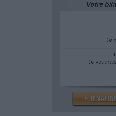
Votre bi
Je 
J
Je voudrai