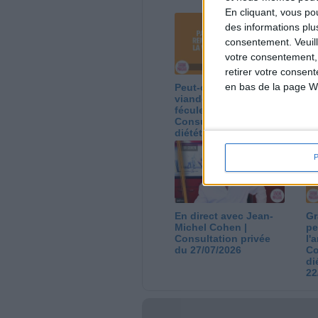
En cliquant, vous p
des informations plu
consentement.
Veuil
votre consentement,
retirer votre consen
en bas de la page W
Peut-on remplacer la
Le
viande par des
ca
féculents ?
co
Consultation
Co
diététique du
di
05/08/2026
03
En direct avec Jean-
Gr
Michel Cohen |
pe
Consultation privée
l'
du 27/07/2026
Co
di
22