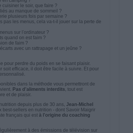
e en camping ?
cuisiner le soir, que faire ?
 liés au manque de sommeil ?
erie plusieurs fois par semaine ?
pas les menus, cela va-t-il jouer sur la perte de
nus sur l'ordinateur ?
ts quand on est faim ?
ion de faim ?
carts avec un rattrapage et un jeûne ?
 pour perdre du poids en se faisant plaisir.
t efficace, il doit être facile à suivre. Et pour
 personnalisé.
onibles dans la méthode vous permettront de
vient.
Pas d'aliments interdits
, tout est
e et de plaisir.
nutrition depuis plus de 30 ans,
Jean-Michel
best-sellers en nutrition - dont Savoir Maigrir
ste français qui est
à l'origine du coaching
égulièrement à des émissions de télévision sur