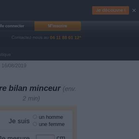
×
Je découvre !
Me connecter
M'inscrire
Contactez-nous au
04 11 88 01 12*
utique
du 16/08/2019
re bilan minceur
(env.
2 min)
un homme
Je suis
une femme
cm
Je mesure