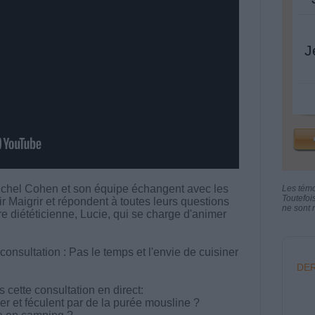
J
chel Cohen et son équipe échangent avec les
Les tém
Toutefoi
aigrir et répondent à toutes leurs questions
ne sont n
tre diététicienne, Lucie, qui se charge d'animer
consultation : Pas le temps et l'envie de cuisiner
DER
cette consultation en direct:
er et féculent par de la purée mousline ?