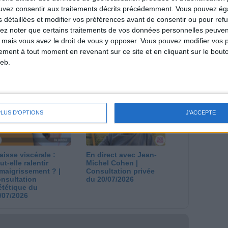
ouvez consentir aux traitements décrits précédemment. Vous pouvez é
s détaillées et modifier vos préférences avant de consentir ou pour ref
lez noter que certains traitements de vos données personnelles peuven
 mais vous avez le droit de vous y opposer. Vous pouvez modifier vos 
tement à tout moment en revenant sur ce site et en cliquant sur le bouto
eb.
 plan à 1600
Comment perdre le
lories est-il trop
dernier kilo avant la
pieux ?
stabilisation ? |
nsultation
Consultation
ététique du
diététique du
/08/2026
29/07/2026
PLUS D'OPTIONS
J'ACCEPTE
aisse viscérale :
En direct avec Jean-
ut-elle ralentir
Michel Cohen |
amaigrissement ? |
Consultation privée
nsultation
du 20/07/2026
ététique du
/07/2026