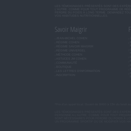
LES TÉMOIGNAGES PRÉSENTÉS SONT DES EXPÉRIEN
L'AUTRE. COMME POUR TOUT PROGRAMME DE RÉÉQ
PERDRE DU POIDS À LONG TERME. DEMANDEZ TOUJ
VOS HABITUDES NUTRITIONNELLES.
Savoir Maigrir
F
JEAN-MICHEL COHEN
RÉGIME COHEN
RÉGIME SAVOIR MAIGRIR
RÉGIME UNIVERSEL
MÉTHODE COHEN
ASTUCES JM COHEN
COMMUNAUTÉ
BOUTIQUE
LES LETTRES D'INFORMATION
INSCRIPTION
*Prix d'un appel local. Ouvert de 9H00 à 15h du lundi a
LES TÉMOIGNAGES PRÉSENTÉS SONT DES EXPÉRIEN
PERSONNE A L'AUTRE. COMME POUR TOUT PROGRA
SONT NÉCESSAIRES POUR PERDRE DU POIDS À LON
UN PROGRAMME SPORTIF OU DE MODIFIER VOS HA