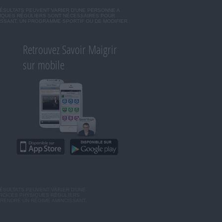
RÉSULTATS PEUVENT VARIER D'UNE PERSONNE A
SIQUES RÉGULIERS SONT NÉCESSAIRES POUR
ISSANT, UN PROGRAMME SPORTIF OU DE MODIFIER
Retrouvez Savoir Maigrir
sur mobile
ÉSULTATS PEUVENT VARIER D'UNE
ERCICES PHYSIQUES RÉGULIERS
RENDRE UN RÉGIME AMINCISSANT,