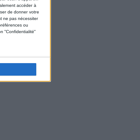
galement accéder à
user de donner votre
t ne pas nécessiter
préférences ou
n "Confidentialité"