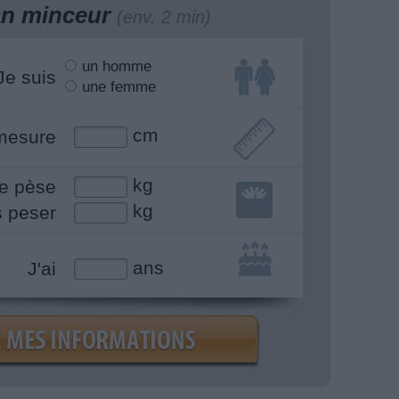
lan minceur
(env. 2 min)
un homme
Je suis
une femme
cm
mesure
kg
e pèse
kg
s peser
ans
J'ai