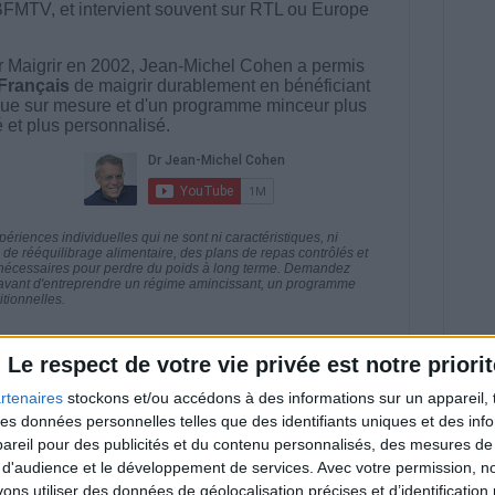
BFMTV, et intervient souvent sur RTL ou Europe
 Maigrir en 2002, Jean-Michel Cohen a permis
 Français
de maigrir durablement en bénéficiant
ue sur mesure et d'un programme minceur plus
té et plus personnalisé.
riences individuelles qui ne sont ni caractéristiques, ni
e rééquilibrage alimentaire, des plans de repas contrôlés et
 nécessaires pour perdre du poids à long terme. Demandez
nt avant d'entreprendre un régime amincissant, un programme
itionnelles.
Le respect de votre vie privée est notre priorit
rtenaires
stockons et/ou accédons à des informations sur un appareil, t
direct
 des données personnelles telles que des identifiants uniques et des in
Voir tout
reil pour des publicités et du contenu personnalisés, des mesures de p
estions en live en participant à des vidéo-
 d'audience et le développement de services.
Avec votre permission, n
l et les diététiciennes du programme.
s utiliser des données de géolocalisation précises et d’identification 