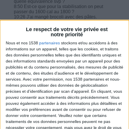
quelle équivalence svp ?
8:50 Est-ce que pour la stabilisation on peut
passer du 1600 cal au 1800 ?
10:26 J'ai mangé brocoli avec des pâtes.
10:38 Je suis en 1ere semaine et je pars en
congé se soir, on m'a dit de ne plus suivre le
Le respect de votre vie privée est
programme ?
notre priorité
11:49 Cela fait 2 semaines que j'ai commencé
Savoir Maigrir, cette semaine je n'ai rien perdu…
Nous et nos 1538
partenaires
stockons et/ou accédons à des
mais je sors d'un régime WW peut-être est-ce
informations sur un appareil, telles que les cookies, et traitons
pour ça ?
des données personnelles telles que des identifiants uniques et
13:22 J'ai eu une perf de cortisone dois-je boire 1
des informations standards envoyées par un appareil pour des
litre ? Je peux faire quand même du sport ?
publicités et du contenu personnalisés, des mesures de publicité
14:23 Un steak végétal et viande blanche mais je
et de contenu, des études d'audience et le développement de
n'ai pas déjeuné ce matin et j'avais faim aussi
salade de tomates sans matière grasse.
services.
Avec votre permission, nos 1538 partenaires et nous-
mêmes pouvons utiliser des données de géolocalisation
précises et d’identification par scan d'appareil. En cliquant, vous
pouvez consentir aux traitements décrits précédemment. Vous
pouvez également accéder à des informations plus détaillées et
modifier vos préférences avant de consentir ou pour refuser de
Combien de kilos souhaitez-vous perdre ?
donner votre consentement.
Veuillez noter que certains
traitements de vos données personnelles peuvent ne pas
Moins de
De 5 à 10
Plus de
nécessiter votre consentement, mais vous avez le droit de vous