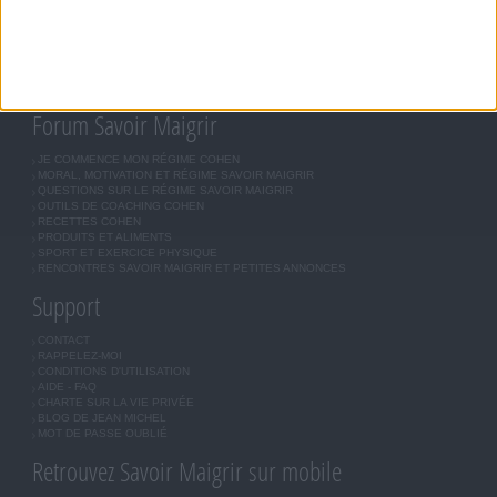
MÉTHODE COHEN
ASTUCES JM COHEN
COMMUNAUTÉ
BOUTIQUE
LES LETTRES D'INFORMATION
INSCRIPTION
Forum Savoir Maigrir
JE COMMENCE MON RÉGIME COHEN
MORAL, MOTIVATION ET RÉGIME SAVOIR MAIGRIR
QUESTIONS SUR LE RÉGIME SAVOIR MAIGRIR
OUTILS DE COACHING COHEN
RECETTES COHEN
PRODUITS ET ALIMENTS
SPORT ET EXERCICE PHYSIQUE
RENCONTRES SAVOIR MAIGRIR ET PETITES ANNONCES
Support
CONTACT
RAPPELEZ-MOI
CONDITIONS D'UTILISATION
AIDE - FAQ
CHARTE SUR LA VIE PRIVÉE
BLOG DE JEAN MICHEL
MOT DE PASSE OUBLIÉ
Retrouvez Savoir Maigrir sur mobile