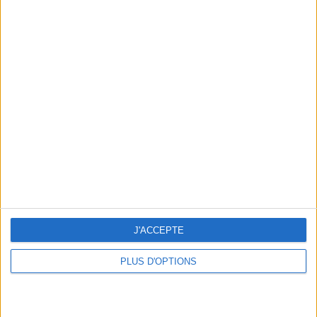
En direct avec Jean-Michel Cohen |
Consultation privée du 20/07/2026
Votre bilan minceur
(env. 2
min)
un homme
Je suis
une femme
cm
Je mesure
J'ACCEPTE
PLUS D'OPTIONS
kg
Je pèse
kg
Je voudrais
peser