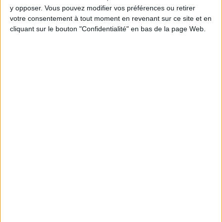
5 kilos
kilos
10 kilos
y opposer. Vous pouvez modifier vos préférences ou retirer
votre consentement à tout moment en revenant sur ce site et en
cliquant sur le bouton "Confidentialité" en bas de la page Web.
Webinaires en direct
Voir tout
Chaque semaine, posez vos questions en live
en participant à des vidéo-conférences avec
Jean-Michel et les diététiciennes du
programme.
Peut-on remplacer la viande par des féculents
? Consultation diététique du 05/08/2026