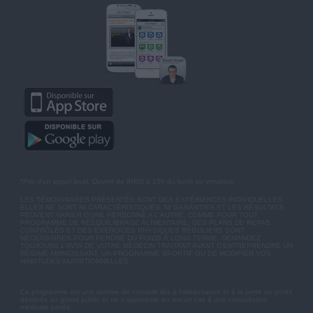
*Prix d'un appel local. Ouvert de 9H00 à 15h du lundi au vendredi.
LES TÉMOIGNAGES PRÉSENTÉS SONT DES EXPÉRIENCES INDIVIDUELLES.
ELLES NE SONT NI CARACTÉRISTIQUES, NI GARANTIES ET LES RÉSULTATS
PEUVENT VARIER D'UNE PERSONNE A L'AUTRE. COMME POUR TOUT
PROGRAMME DE RÉÉQUILIBRAGE ALIMENTAIRE, DES PLANS DE REPAS
CONTRÔLÉS ET DES EXERCICES PHYSIQUES RÉGULIERS SONT
NÉCESSAIRES POUR PERDRE DU POIDS À LONG TERME. DEMANDEZ
TOUJOURS L'AVIS DE VOTRE MÉDECIN TRAITANT AVANT D'ENTREPRENDRE UN
RÉGIME AMINCISSANT, UN PROGRAMME SPORTIF OU DE MODIFIER VOS
HABITUDES NUTRITIONNELLES.
Ce programme est une somme de conseils liés à l'alimentation et à la perte de poids
destinés au grand public et ne s'apparente en aucun cas à une consultation
médicale privée.