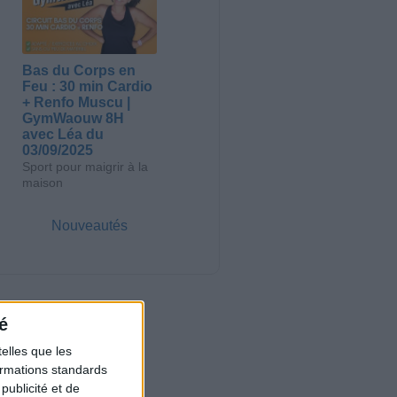
Bas du Corps en
Feu : 30 min Cardio
+ Renfo Muscu |
GymWaouw 8H
avec Léa du
03/09/2025
Sport pour maigrir à la
maison
Nouveautés
é
elles que les
formations standards
ublicité et de