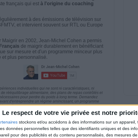
ste français qui est
à l'origine du coaching
égulièrement à des émissions de télévision sur
BFMTV, et intervient souvent sur RTL ou Europe
 Maigrir en 2002, Jean-Michel Cohen a permis
 Français
de maigrir durablement en bénéficiant
ue sur mesure et d'un programme minceur plus
té et plus personnalisé.
riences individuelles qui ne sont ni caractéristiques, ni
e rééquilibrage alimentaire, des plans de repas contrôlés et
 nécessaires pour perdre du poids à long terme. Demandez
nt avant d'entreprendre un régime amincissant, un programme
itionnelles.
Le respect de votre vie privée est notre priorit
rtenaires
stockons et/ou accédons à des informations sur un appareil, t
 des données personnelles telles que des identifiants uniques et des in
reil pour des publicités et du contenu personnalisés, des mesures de p