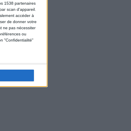
os 1538 partenaires
par scan d'appareil.
galement accéder à
user de donner votre
t ne pas nécessiter
préférences ou
n "Confidentialité"