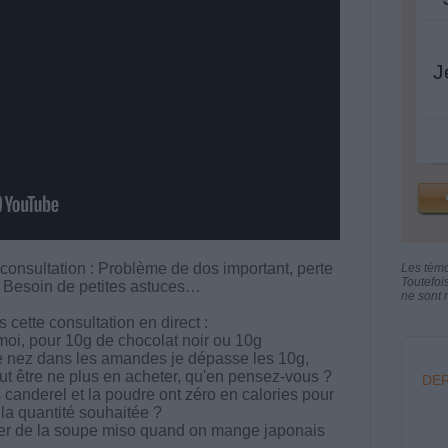
J
 consultation : Problème de dos important, perte
Les tém
Toutefoi
? Besoin de petites astuces…
ne sont n
cette consultation en direct :
moi, pour 10g de chocolat noir ou 10g
e nez dans les amandes je dépasse les 10g,
eut être ne plus en acheter, qu'en pensez-vous ?
DER
canderel et la poudre ont zéro en calories pour
la quantité souhaitée ?
cer de la soupe miso quand on mange japonais