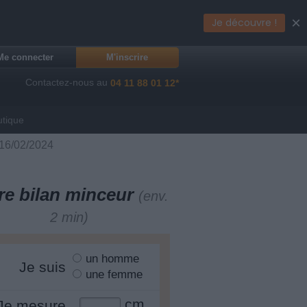
×
Je découvre !
Me connecter
M'inscrire
Contactez-nous au
04 11 88 01 12*
utique
 16/02/2024
re bilan minceur
(env.
2 min)
un homme
Je suis
une femme
cm
Je mesure