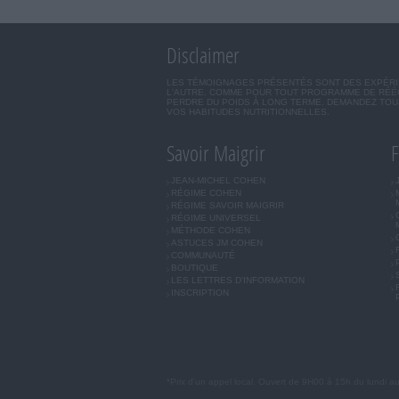
Disclaimer
LES TÉMOIGNAGES PRÉSENTÉS SONT DES EXPÉRIEN
L'AUTRE. COMME POUR TOUT PROGRAMME DE RÉÉQ
PERDRE DU POIDS À LONG TERME. DEMANDEZ TOUJ
VOS HABITUDES NUTRITIONNELLES.
Savoir Maigrir
F
JEAN-MICHEL COHEN
RÉGIME COHEN
RÉGIME SAVOIR MAIGRIR
RÉGIME UNIVERSEL
MÉTHODE COHEN
ASTUCES JM COHEN
COMMUNAUTÉ
BOUTIQUE
LES LETTRES D'INFORMATION
INSCRIPTION
*Prix d'un appel local. Ouvert de 9H00 à 15h du lundi a