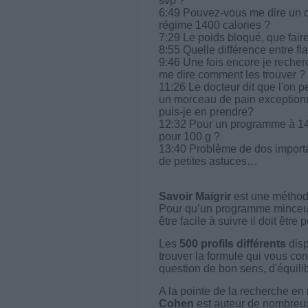
svp ?
6:49 Pouvez-vous me dire un 
régime 1400 calories ?
7:29 Le poids bloqué, que fair
8:55 Quelle différence entre fl
9:46 Une fois encore je recherc
me dire comment les trouver ?
11:26 Le docteur dit que l'on p
un morceau de pain exceptionn
puis-je en prendre?
12:32 Pour un programme à 14
pour 100 g ?
13:40 Problème de dos importa
de petites astuces…
Savoir Maigrir
est une méthode
Pour qu’un programme minceur soi
être facile à suivre il doit être
Les
500 profils différents
disp
trouver la formule qui vous con
question de bon sens, d'équilibr
A la pointe de la recherche en 
Cohen
est auteur de nombreux 