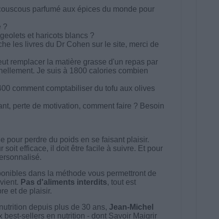
couscous parfumé aux épices du monde pour
e ?
ageolets et haricots blancs ?
he les livres du Dr Cohen sur le site, merci de
eut remplacer la matière grasse d'un repas par
ellement. Je suis à 1800 calories combien
00 comment comptabiliser du tofu aux olives
nt, perte de motivation, comment faire ? Besoin
 pour perdre du poids en se faisant plaisir.
t efficace, il doit être facile à suivre. Et pour
 personnalisé.
onibles dans la méthode vous permettront de
vient.
Pas d'aliments interdits
, tout est
e et de plaisir.
nutrition depuis plus de 30 ans,
Jean-Michel
best-sellers en nutrition - dont Savoir Maigrir