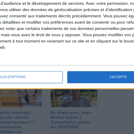
direct
 d'audience et le développement de services.
Avec votre permission, n
Voir tout
s utiliser des données de géolocalisation précises et d’identification 
estions en live en participant à des vidéo-
ouvez consentir aux traitements décrits précédemment. Vous pouvez é
l et les diététiciennes du programme.
s détaillées et modifier vos préférences avant de consentir ou pour ref
lez noter que certains traitements de vos données personnelles peuven
 mais vous avez le droit de vous y opposer. Vous pouvez modifier vos 
tement à tout moment en revenant sur ce site et en cliquant sur le bouto
eb.
 plan à 1600
Comment perdre le
lories est-il trop
dernier kilo avant la
pieux ?
stabilisation ? |
nsultation
Consultation
PLUS D'OPTIONS
J'ACCEPTE
ététique du
diététique du
/08/2026
29/07/2026
aisse viscérale :
En direct avec Jean-
ut-elle ralentir
Michel Cohen |
amaigrissement ? |
Consultation privée
nsultation
du 20/07/2026
ététique du