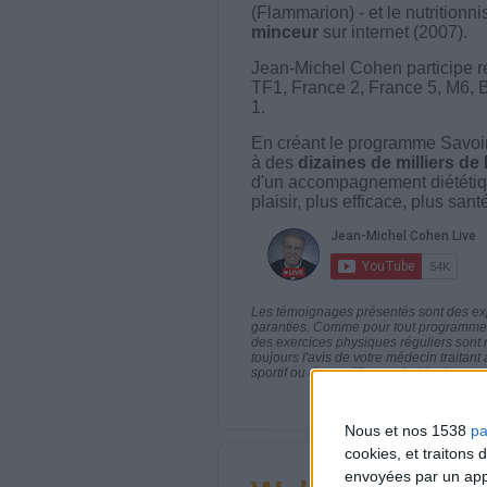
(Flammarion) - et le nutritionni
minceur
sur internet (2007).
Jean-Michel Cohen participe r
TF1, France 2, France 5, M6, 
1.
En créant le programme Savoir
à des
dizaines de milliers de
d'un accompagnement diététiq
plaisir, plus efficace, plus san
Les témoignages présentés sont des expé
garanties. Comme pour tout programme d
des exercices physiques réguliers sont
toujours l'avis de votre médecin traita
sportif ou de modifier vos habitudes nutr
Nous et nos 1538
pa
cookies, et traitons
envoyées par un appa