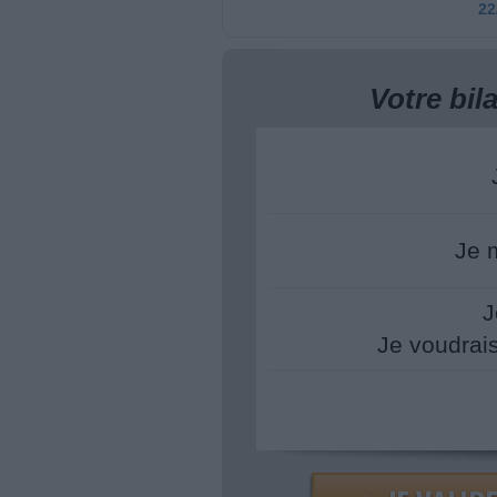
22
Votre bi
Je 
J
Je voudrai