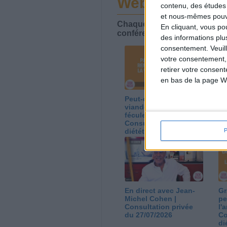
Webinaires en 
contenu, des études
et nous-mêmes pouvon
Chaque semaine, posez vos qu
En cliquant, vous p
conférences avec Jean-Miche
des informations plu
consentement.
Veuil
votre consentement,
retirer votre consen
en bas de la page W
Peut-on remplacer la
Le
viande par des
ca
féculents ?
co
Consultation
Co
diététique du
di
05/08/2026
03
En direct avec Jean-
Gr
Michel Cohen |
pe
Consultation privée
l'
du 27/07/2026
Co
di