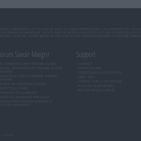
CES INDIVIDUELLES. ELLES NE SONT NI CARACTÉRISTIQUES, NI GARANTIES ET LES 
UILIBRAGE ALIMENTAIRE, DES PLANS DE REPAS CONTRÔLÉS ET DES EXERCICES PHY
OURS L'AVIS DE VOTRE MÉDECIN TRAITANT AVANT D'ENTREPRENDRE UN RÉGIME AMINC
orum Savoir Maigrir
Support
JE COMMENCE MON RÉGIME COHEN
CONTACT
MORAL, MOTIVATION ET RÉGIME SAVOIR
RAPPELEZ-MOI
MAIGRIR
CONDITIONS D'UTILISATION
QUESTIONS SUR LE RÉGIME SAVOIR
AIDE - FAQ
MAIGRIR
CHARTE SUR LA VIE PRIVÉE
OUTILS DE COACHING COHEN
BLOG DE JEAN MICHEL
RECETTES COHEN
MOT DE PASSE OUBLIÉ
PRODUITS ET ALIMENTS
SPORT ET EXERCICE PHYSIQUE
RENCONTRES SAVOIR MAIGRIR ET
PETITES ANNONCES
u vendredi.