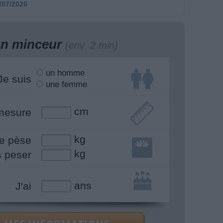
/07/2026
lan minceur
(env. 2 min)
un homme
Je suis
une femme
cm
mesure
kg
e pèse
kg
s peser
ans
J'ai