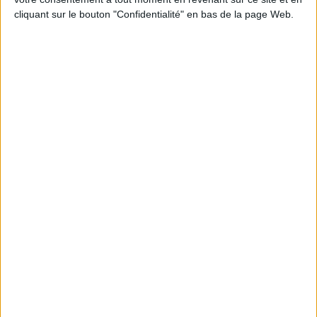
cliquant sur le bouton "Confidentialité" en bas de la page Web.
Peut-on remplacer la viande par des féculents
? Consultation diététique du 05/08/2026
Le plan à 1600 calories est-il trop copieux ?