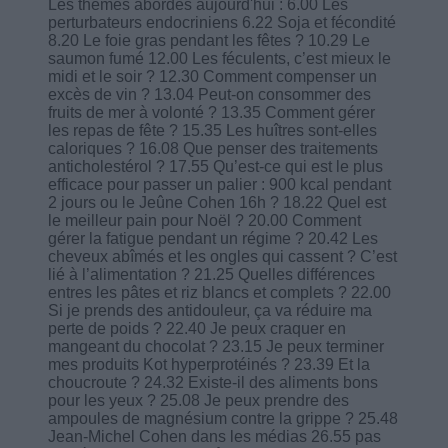
Les thèmes abordés aujourd'hui : 6.00 Les
perturbateurs endocriniens 6.22 Soja et fécondité
8.20 Le foie gras pendant les fêtes ? 10.29 Le
saumon fumé 12.00 Les féculents, c’est mieux le
midi et le soir ? 12.30 Comment compenser un
excès de vin ? 13.04 Peut-on consommer des
fruits de mer à volonté ? 13.35 Comment gérer
les repas de fête ? 15.35 Les huîtres sont-elles
caloriques ? 16.08 Que penser des traitements
anticholestérol ? 17.55 Qu’est-ce qui est le plus
efficace pour passer un palier : 900 kcal pendant
2 jours ou le Jeûne Cohen 16h ? 18.22 Quel est
le meilleur pain pour Noël ? 20.00 Comment
gérer la fatigue pendant un régime ? 20.42 Les
cheveux abîmés et les ongles qui cassent ? C’est
lié à l’alimentation ? 21.25 Quelles différences
entres les pâtes et riz blancs et complets ? 22.00
Si je prends des antidouleur, ça va réduire ma
perte de poids ? 22.40 Je peux craquer en
mangeant du chocolat ? 23.15 Je peux terminer
mes produits Kot hyperprotéinés ? 23.39 Et la
choucroute ? 24.32 Existe-il des aliments bons
pour les yeux ? 25.08 Je peux prendre des
ampoules de magnésium contre la grippe ? 25.48
Jean-Michel Cohen dans les médias 26.55 pas