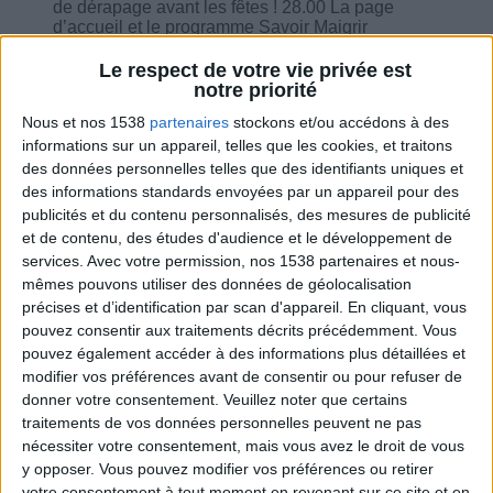
de dérapage avant les fêtes ! 28.00 La page
d’accueil et le programme Savoir Maigrir
Le respect de votre vie privée est
notre priorité
Nous et nos 1538
partenaires
stockons et/ou accédons à des
informations sur un appareil, telles que les cookies, et traitons
Combien de kilos souhaitez-vous perdre ?
des données personnelles telles que des identifiants uniques et
des informations standards envoyées par un appareil pour des
Moins de
De 5 à 10
Plus de
publicités et du contenu personnalisés, des mesures de publicité
5 kilos
kilos
10 kilos
et de contenu, des études d'audience et le développement de
services.
Avec votre permission, nos 1538 partenaires et nous-
mêmes pouvons utiliser des données de géolocalisation
précises et d’identification par scan d'appareil. En cliquant, vous
Webinaires en direct
Voir tout
pouvez consentir aux traitements décrits précédemment. Vous
pouvez également accéder à des informations plus détaillées et
Chaque semaine, posez vos questions en live
en participant à des vidéo-conférences avec
modifier vos préférences avant de consentir ou pour refuser de
Jean-Michel et les diététiciennes du
donner votre consentement.
Veuillez noter que certains
programme.
traitements de vos données personnelles peuvent ne pas
nécessiter votre consentement, mais vous avez le droit de vous
y opposer. Vous pouvez modifier vos préférences ou retirer
votre consentement à tout moment en revenant sur ce site et en