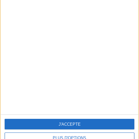
En direct avec Jean-Michel Cohen |
Consultation privée du 20/07/2026
Votre bilan minceur
(env. 2
min)
un homme
Je suis
une femme
J'ACCEPTE
cm
Je mesure
PLUS D'OPTIONS