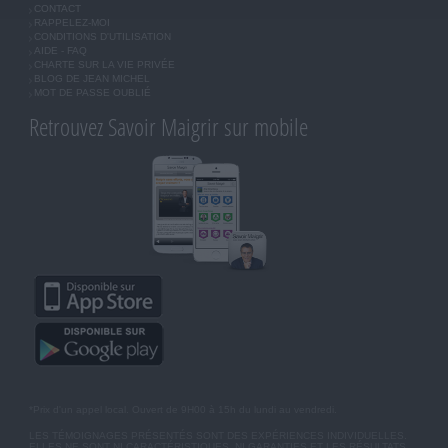
CONTACT
RAPPELEZ-MOI
CONDITIONS D'UTILISATION
AIDE - FAQ
CHARTE SUR LA VIE PRIVÉE
BLOG DE JEAN MICHEL
MOT DE PASSE OUBLIÉ
Retrouvez Savoir Maigrir sur mobile
*Prix d'un appel local. Ouvert de 9H00 à 15h du lundi au vendredi.
LES TÉMOIGNAGES PRÉSENTÉS SONT DES EXPÉRIENCES INDIVIDUELLES.
ELLES NE SONT NI CARACTÉRISTIQUES, NI GARANTIES ET LES RÉSULTATS