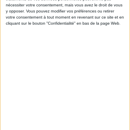
nécessiter votre consentement, mais vous avez le droit de vous
y opposer. Vous pouvez modifier vos préférences ou retirer
Combien de kilos souhaitez-vous perdre ?
votre consentement à tout moment en revenant sur ce site et en
cliquant sur le bouton "Confidentialité" en bas de la page Web.
Moins de
De 5 à 10
Plus de
5 kilos
kilos
10 kilos
Webinaires en direct
Voir tout
Chaque semaine, posez vos questions en live
en participant à des vidéo-conférences avec
Jean-Michel et les diététiciennes du
programme.