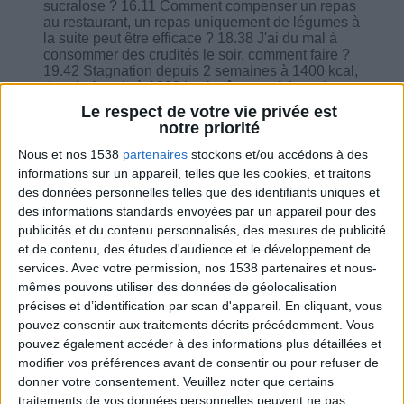
sucralose ? 16.11 Comment compenser un repas
au restaurant, un repas uniquement de légumes à
la suite peut être efficace ? 18.38 J'ai du mal à
consommer des crudités le soir, comment faire ?
19.42 Stagnation depuis 2 semaines à 1400 kcal,
depuis 1 mois à 1200 kcal même en faisant le
jeûne, rien n'a changé. 21.43 Je n'ai pas envie de
Le respect de votre vie privée est
manger et je veux sauter le repas du midi mais
notre priorité
compenser par des fruits dans l'après-midi. Je
stagne de tout en mangeant moins, est-ce normal
Nous et nos 1538
partenaires
stockons et/ou accédons à des
? 22.35 Le miso est-il compté comme une matière
informations sur un appareil, telles que les cookies, et traitons
grasse ? 23.20 Est-ce que l'on peut utiliser les
des données personnelles telles que des identifiants uniques et
cubes dégraissés comme Knorr, plus
des informations standards envoyées par un appareil pour des
particulièrement dans le cadre de jeûne ? 24.11
publicités et du contenu personnalisés, des mesures de publicité
Je pense que le soja est un perturbateur
endocrinien à éviter, quel est votre avis là-dessus
et de contenu, des études d'audience et le développement de
? 24.50 Est-ce que je peux remplacer le yaourt
services.
Avec votre permission, nos 1538 partenaires et nous-
par le yaourt au soja ? 25.38 Que penser d'un
mêmes pouvons utiliser des données de géolocalisation
petit sandwich aux crudités vendu au Subway
précises et d’identification par scan d'appareil. En cliquant, vous
pour une pause repas ? 26.08 Les chocolats
pouvez consentir aux traitements décrits précédemment. Vous
fourrés sont-ils interdits ? 28.35 Dédier 5 minute
pouvez également accéder à des informations plus détaillées et
par jour pour sur le programme.
modifier vos préférences avant de consentir ou pour refuser de
donner votre consentement.
Veuillez noter que certains
traitements de vos données personnelles peuvent ne pas