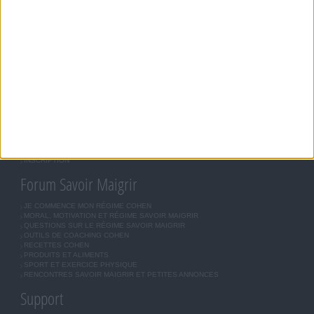
LONG TERME. DEMANDEZ TOUJOURS L'AVIS DE VOTRE MÉDECIN TRAITANT AVANT
D'ENTREPRENDRE UN RÉGIME AMINCISSANT, UN PROGRAMME SPORTIF OU DE
MODIFIER VOS HABITUDES NUTRITIONNELLES.
Savoir Maigrir
JEAN-MICHEL COHEN
RÉGIME COHEN
RÉGIME SAVOIR MAIGRIR
RÉGIME UNIVERSEL
MÉTHODE COHEN
ASTUCES JM COHEN
COMMUNAUTÉ
BOUTIQUE
LES LETTRES D'INFORMATION
INSCRIPTION
Forum Savoir Maigrir
JE COMMENCE MON RÉGIME COHEN
MORAL, MOTIVATION ET RÉGIME SAVOIR MAIGRIR
QUESTIONS SUR LE RÉGIME SAVOIR MAIGRIR
OUTILS DE COACHING COHEN
RECETTES COHEN
PRODUITS ET ALIMENTS
SPORT ET EXERCICE PHYSIQUE
RENCONTRES SAVOIR MAIGRIR ET PETITES ANNONCES
Support