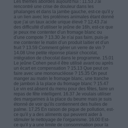
Les thèmes abordés aujourd'hui : 11.53 J'ai
rencontré une crise de douleur dans les
phalanges et dans la jambe gauche, est-ce qu'il y
a un lien avec les protéines animales étant donné
que j'ai un taux acide urique élevé ? 12.43 J'ai
des difficulté d'utiliser le jeûne de 16h, est-ce que
je peux me contenter d'un fromage blanc ou
d'une compote ? 13.30 Je n'ai pas faim, puis-je
me contenter le matin d'un produit laitier et d'un
fruit ? 13.59 Comment gérer un verre de vin ?
14.08 Une petite réponse plaisir chocolat,
intégration de chocolat dans le programme. 15.01
Le jeûne Cohen peut-il être utilisé avant ou après
un écart en compensation ? 15.13 Que peut on
faire avec une mononucléose ? 15.35 On peut
manger au matin le fromage blanc, une tranche
de jambon à la place du fromage blanc ? 15.47
Le vin est absent du menu pour des fêtes, faire un
repas de fête intelligent. 16.37 Je voulais utiliser
des margarines à la place du beurre mais je suis
étonné de voir qu'ils contiennent des huiles de
palme. 17.25 En raison de pique de pollution, est-
ce qu'il y a des aliments qui peuvent aider à
stimuler le nettoyage de l'organisme. 16.00 Est-
ce qu'il y a une limite de consommation pour la