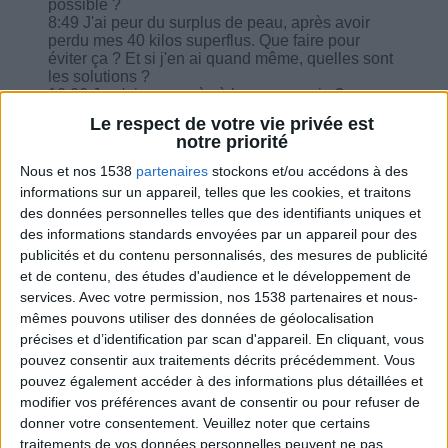
possible ?
8:49 J'ai peur du surplus de peau, après avoir
perdu mes 40 kilos superflus. Que faire pour
éviter ça ? Et si j'en ai quand même, quelles sont
les solutions ?
10:06 Je n'ai pas accès à la messagerie ?
10:54 Si je ne prends pas de pain au petit-
Le respect de votre vie privée est
déjeuner, je peux prendre des pâtes cuites au
notre priorité
déjeuner ?
11:34 Régime sans sucre : quels sont les
Nous et nos 1538
partenaires
stockons et/ou accédons à des
avantages ? Est-ce qu'on peut passer d'un
informations sur un appareil, telles que les cookies, et traitons
régime classique à 1600 kcal à un régime sans
des données personnelles telles que des identifiants uniques et
sucre ?
des informations standards envoyées par un appareil pour des
13:10 J'ai débuté le programme à 1200 calories,
publicités et du contenu personnalisés, des mesures de publicité
perdu à ce jour 1,3kg, sensation de faim le soir,
passer cette semaine à 1400 ?
et de contenu, des études d'audience et le développement de
13:53 Pourquoi le manque de sommeil favorise la
services.
Avec votre permission, nos 1538 partenaires et nous-
prise de poids ?
mêmes pouvons utiliser des données de géolocalisation
15:54 La spiruline est-ce ok ? En paillettes ou en
précises et d’identification par scan d'appareil. En cliquant, vous
comprimés ?
pouvez consentir aux traitements décrits précédemment. Vous
16:16 Mon poids ne décolle pas, je ne
pouvez également accéder à des informations plus détaillées et
comprends pas pourquoi ça ne démarre pas ?
modifier vos préférences avant de consentir ou pour refuser de
donner votre consentement.
Veuillez noter que certains
traitements de vos données personnelles peuvent ne pas