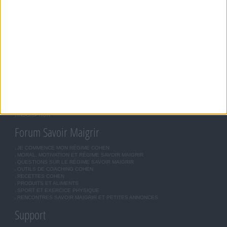
LONG TERME. DEMANDEZ TOUJOURS L'AVIS DE VOTRE MÉDECIN TRAITANT AVANT
D'ENTREPRENDRE UN RÉGIME AMINCISSANT, UN PROGRAMME SPORTIF OU DE
MODIFIER VOS HABITUDES NUTRITIONNELLES.
Savoir Maigrir
JEAN-MICHEL COHEN
RÉGIME COHEN
RÉGIME SAVOIR MAIGRIR
RÉGIME UNIVERSEL
MÉTHODE COHEN
ASTUCES JM COHEN
COMMUNAUTÉ
BOUTIQUE
LES LETTRES D'INFORMATION
INSCRIPTION
Forum Savoir Maigrir
JE COMMENCE MON RÉGIME COHEN
MORAL, MOTIVATION ET RÉGIME SAVOIR MAIGRIR
QUESTIONS SUR LE RÉGIME SAVOIR MAIGRIR
OUTILS DE COACHING COHEN
RECETTES COHEN
PRODUITS ET ALIMENTS
SPORT ET EXERCICE PHYSIQUE
RENCONTRES SAVOIR MAIGRIR ET PETITES ANNONCES
Support