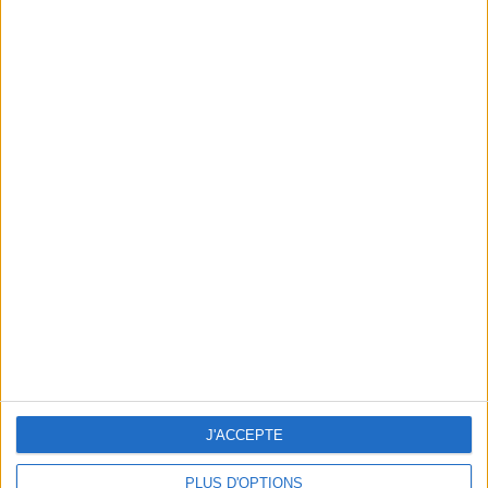
En direct avec Jean-Michel Cohen |
Consultation privée du 20/07/2026
Votre bilan minceur
(env. 2
min)
un homme
Je suis
une femme
J'ACCEPTE
cm
Je mesure
PLUS D'OPTIONS