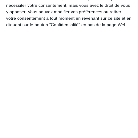
nécessiter votre consentement, mais vous avez le droit de vous
y opposer. Vous pouvez modifier vos préférences ou retirer
Combien de kilos souhaitez-vous perdre ?
votre consentement à tout moment en revenant sur ce site et en
cliquant sur le bouton "Confidentialité" en bas de la page Web.
Moins de
De 5 à 10
Plus de
5 kilos
kilos
10 kilos
Webinaires en direct
Voir tout
Chaque semaine, posez vos questions en live
en participant à des vidéo-conférences avec
Jean-Michel et les diététiciennes du
programme.