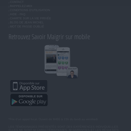
CONTACT
RAPPELEZ-MOI
CONDITIONS D'UTILISATION
AIDE - FAQ
CHARTE SUR LA VIE PRIVÉE
BLOG DE JEAN MICHEL
MOT DE PASSE OUBLIÉ
Retrouvez Savoir Maigrir sur mobile
*Prix d'un appel local. Ouvert de 9H00 à 15h du lundi au vendredi.
LES TÉMOIGNAGES PRÉSENTÉS SONT DES EXPÉRIENCES INDIVIDUELLES.
ELLES NE SONT NI CARACTÉRISTIQUES, NI GARANTIES ET LES RÉSULTATS