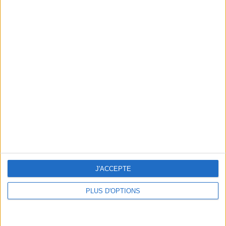
En direct avec Jean-Michel Cohen |
Consultation privée du 20/07/2026
Votre bilan minceur
(env. 2
min)
un homme
Je suis
une femme
J'ACCEPTE
cm
Je mesure
PLUS D'OPTIONS
kg
Je pèse
kg
Je voudrais