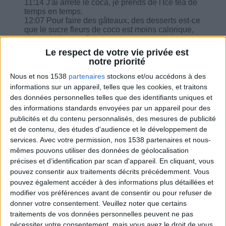
11:14 J'ai arrêté le coca, je prends de l'Ice tea de
temps en temps.
12:07 Pour faire des gâteaux, des desserts est-ce
que le sucre fleurs de coco est moins calorique,
sinon quel sucre ?
14:15 Dans le programme 1200 il n'y a pas de
Le respect de votre vie privée est
fromage : quelle équivalence utiliser pour le
notre priorité
parmesan ? Combien est possible d'en mettre
dans un plat ?
Nous et nos 1538
partenaires
stockons et/ou accédons à des
15:07 Je n'ai rien perdu cette semaine pourtant
informations sur un appareil, telles que les cookies, et traitons
j'ai bien suivi le programme. Je prends des
des données personnelles telles que des identifiants uniques et
médicamenteux…
des informations standards envoyées par un appareil pour des
16:55 Je n'ai plus trop envie de manger je préfère
publicités et du contenu personnalisés, des mesures de publicité
du potage, est-ce que je peux mettre des
pommes de terre ? Et combien pour remplacer
et de contenu, des études d'audience et le développement de
ma protéine, que prendre ?
services.
Avec votre permission, nos 1538 partenaires et nous-
19:50 Des boissons Waterdrop moins sucré ?
mêmes pouvons utiliser des données de géolocalisation
précises et d’identification par scan d'appareil. En cliquant, vous
pouvez consentir aux traitements décrits précédemment. Vous
pouvez également accéder à des informations plus détaillées et
modifier vos préférences avant de consentir ou pour refuser de
donner votre consentement.
Veuillez noter que certains
Combien de kilos souhaitez-vous perdre ?
traitements de vos données personnelles peuvent ne pas
nécessiter votre consentement, mais vous avez le droit de vous