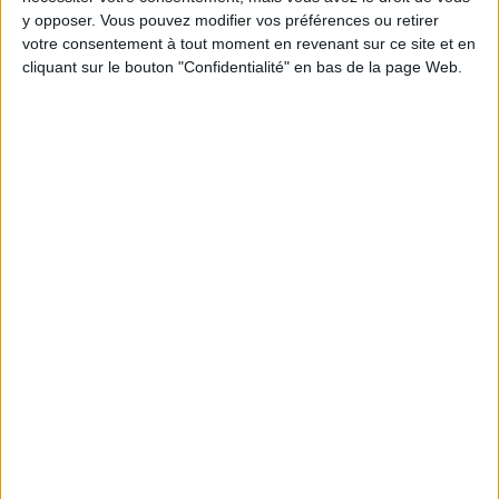
Moins de
De 5 à 10
Plus de
y opposer. Vous pouvez modifier vos préférences ou retirer
5 kilos
kilos
10 kilos
votre consentement à tout moment en revenant sur ce site et en
cliquant sur le bouton "Confidentialité" en bas de la page Web.
Webinaires en direct
Voir tout
Chaque semaine, posez vos questions en live
en participant à des vidéo-conférences avec
Jean-Michel et les diététiciennes du
programme.
Peut-on remplacer la viande par des féculents
? Consultation diététique du 05/08/2026