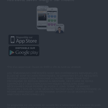
*Prix d'un appel local. Ouvert de 9H00 à 15h du lundi au vendredi.
LES TÉMOIGNAGES PRÉSENTÉS SONT DES EXPÉRIENCES INDIVIDUELLES.
ELLES NE SONT NI CARACTÉRISTIQUES, NI GARANTIES ET LES RÉSULTATS
PEUVENT VARIER D'UNE PERSONNE A L'AUTRE. COMME POUR TOUT
PROGRAMME DE RÉÉQUILIBRAGE ALIMENTAIRE, DES PLANS DE REPAS
CONTRÔLÉS ET DES EXERCICES PHYSIQUES RÉGULIERS SONT
NÉCESSAIRES POUR PERDRE DU POIDS À LONG TERME. DEMANDEZ
TOUJOURS L'AVIS DE VOTRE MÉDECIN TRAITANT AVANT D'ENTREPRENDRE UN
RÉGIME AMINCISSANT, UN PROGRAMME SPORTIF OU DE MODIFIER VOS
HABITUDES NUTRITIONNELLES.
Ce programme est une somme de conseils liés à l'alimentation et à la perte de poids
destinés au grand public et ne s'apparente en aucun cas à une consultation