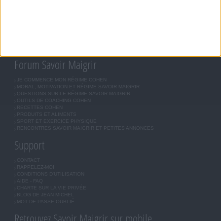
RÉGIME UNIVERSEL
MÉTHODE COHEN
ASTUCES JM COHEN
COMMUNAUTÉ
BOUTIQUE
LES LETTRES D'INFORMATION
INSCRIPTION
Forum Savoir Maigrir
JE COMMENCE MON RÉGIME COHEN
MORAL, MOTIVATION ET RÉGIME SAVOIR MAIGRIR
QUESTIONS SUR LE RÉGIME SAVOIR MAIGRIR
OUTILS DE COACHING COHEN
RECETTES COHEN
PRODUITS ET ALIMENTS
SPORT ET EXERCICE PHYSIQUE
RENCONTRES SAVOIR MAIGRIR ET PETITES ANNONCES
Support
CONTACT
RAPPELEZ-MOI
CONDITIONS D'UTILISATION
AIDE - FAQ
CHARTE SUR LA VIE PRIVÉE
BLOG DE JEAN MICHEL
MOT DE PASSE OUBLIÉ
Retrouvez Savoir Maigrir sur mobile