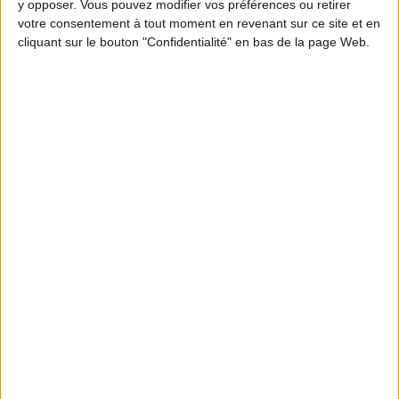
y opposer. Vous pouvez modifier vos préférences ou retirer
Webinaires en direct
Voir tout
votre consentement à tout moment en revenant sur ce site et en
cliquant sur le bouton "Confidentialité" en bas de la page Web.
Chaque semaine, posez vos questions en live
en participant à des vidéo-conférences avec
Jean-Michel et les diététiciennes du
programme.
Peut-on remplacer la viande par des féculents
? Consultation diététique du 05/08/2026