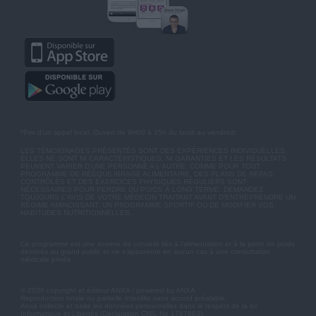
*Prix d'un appel local. Ouvert de 9H00 à 15h du lundi au vendredi.
LES TÉMOIGNAGES PRÉSENTÉS SONT DES EXPÉRIENCES INDIVIDUELLES.
ELLES NE SONT NI CARACTÉRISTIQUES, NI GARANTIES ET LES RÉSULTATS
PEUVENT VARIER D'UNE PERSONNE A L'AUTRE. COMME POUR TOUT
PROGRAMME DE RÉÉQUILIBRAGE ALIMENTAIRE, DES PLANS DE REPAS
CONTRÔLÉS ET DES EXERCICES PHYSIQUES RÉGULIERS SONT
NÉCESSAIRES POUR PERDRE DU POIDS À LONG TERME. DEMANDEZ
TOUJOURS L'AVIS DE VOTRE MÉDECIN TRAITANT AVANT D'ENTREPRENDRE UN
RÉGIME AMINCISSANT, UN PROGRAMME SPORTIF OU DE MODIFIER VOS
HABITUDES NUTRITIONNELLES.
Ce programme est une somme de conseils liés à l'alimentation et à la perte de poids
destinés au grand public et ne s'apparente en aucun cas à une consultation
médicale privée.
© 2026 copyright et éditeur ANXA / powered by ANXA
Reproduction totale ou partielle interdite sans accord préalable.
Anxa collecte et traite les données personnelles dans le respect de la loi
Informatique et Libertés (Déclaration CNIL No 1787863).