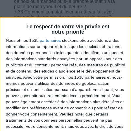
de noix ou amandes puis-je prendre le matin à la
place de mon yaourt et du beurre ?
7:33 Comment comptabiliser un gâteau fait avec
des oeufs, de poudre de noisettes et de sucre ?
9:02 Puis-je inverser les repas du déjeuner est
Le respect de votre vie privée est
dîner dans la journée ?
notre priorité
9:24 Régime sans sucre : Crème liquide 12% (2
cuillères à soupe par 10g MG), c'est ok ?
Nous et nos 1538
partenaires
stockons et/ou accédons à des
9:55 Peut-on consommer le fruit du déjeuner en
informations sur un appareil, telles que les cookies, et traitons
collation ?
des données personnelles telles que des identifiants uniques et
10:41 Peut-on utiliser 1 càc de moutarde plus
des informations standards envoyées par un appareil pour des
souvent dans les salades ?
publicités et du contenu personnalisés, des mesures de publicité
et de contenu, des études d'audience et le développement de
services.
Avec votre permission, nos 1538 partenaires et nous-
mêmes pouvons utiliser des données de géolocalisation
précises et d’identification par scan d'appareil. En cliquant, vous
Combien de kilos souhaitez-vous perdre ?
pouvez consentir aux traitements décrits précédemment. Vous
pouvez également accéder à des informations plus détaillées et
Moins de
De 5 à 10
Plus de
modifier vos préférences avant de consentir ou pour refuser de
5 kilos
kilos
10 kilos
donner votre consentement.
Veuillez noter que certains
traitements de vos données personnelles peuvent ne pas
nécessiter votre consentement, mais vous avez le droit de vous