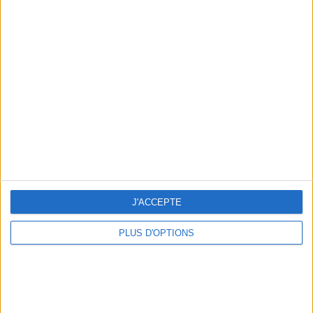
Votre bilan minceur
(env. 2
min)
un homme
Je suis
une femme
cm
Je mesure
J'ACCEPTE
kg
Je pèse
PLUS D'OPTIONS
kg
Je voudrais
peser
ans
J'ai