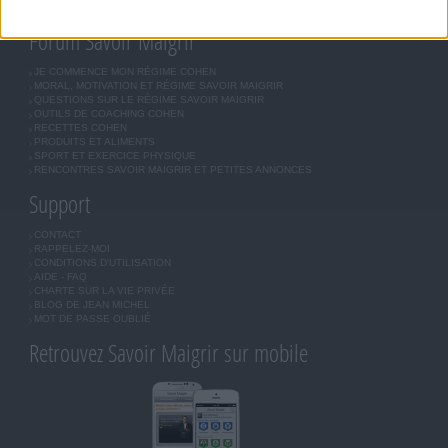
INSCRIPTION
Forum Savoir Maigrir
JE COMMENCE MON RÉGIME COHEN
MORAL, MOTIVATION ET RÉGIME SAVOIR MAIGRIR
QUESTIONS SUR LE RÉGIME SAVOIR MAIGRIR
OUTILS DE COACHING COHEN
RECETTES COHEN
PRODUITS ET ALIMENTS
SPORT ET EXERCICE PHYSIQUE
RENCONTRES SAVOIR MAIGRIR ET PETITES ANNONCES
Support
CONTACT
RAPPELEZ-MOI
CONDITIONS D'UTILISATION
AIDE - FAQ
CHARTE SUR LA VIE PRIVÉE
BLOG DE JEAN MICHEL
MOT DE PASSE OUBLIÉ
Retrouvez Savoir Maigrir sur mobile