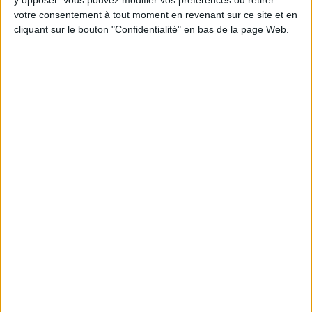
Chaque semaine, posez vos questions en live
votre consentement à tout moment en revenant sur ce site et en
en participant à des vidéo-conférences avec
cliquant sur le bouton "Confidentialité" en bas de la page Web.
Jean-Michel et les diététiciennes du
programme.
Peut-on remplacer la viande par des féculents
? Consultation diététique du 05/08/2026