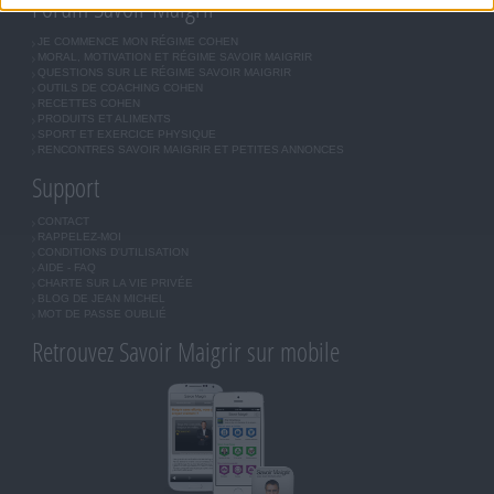
Forum Savoir Maigrir
JE COMMENCE MON RÉGIME COHEN
MORAL, MOTIVATION ET RÉGIME SAVOIR MAIGRIR
QUESTIONS SUR LE RÉGIME SAVOIR MAIGRIR
OUTILS DE COACHING COHEN
RECETTES COHEN
PRODUITS ET ALIMENTS
SPORT ET EXERCICE PHYSIQUE
RENCONTRES SAVOIR MAIGRIR ET PETITES ANNONCES
Support
CONTACT
RAPPELEZ-MOI
CONDITIONS D'UTILISATION
AIDE - FAQ
CHARTE SUR LA VIE PRIVÉE
BLOG DE JEAN MICHEL
MOT DE PASSE OUBLIÉ
Retrouvez Savoir Maigrir sur mobile