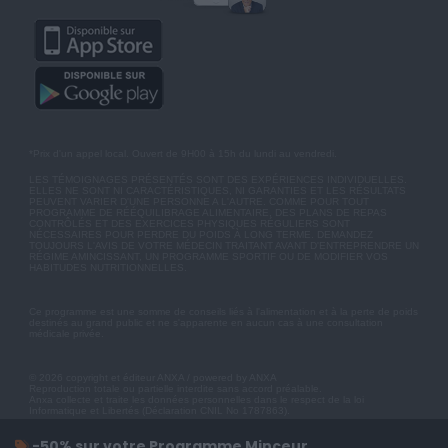
*Prix d'un appel local. Ouvert de 9H00 à 15h du lundi au vendredi.
LES TÉMOIGNAGES PRÉSENTÉS SONT DES EXPÉRIENCES INDIVIDUELLES.
ELLES NE SONT NI CARACTÉRISTIQUES, NI GARANTIES ET LES RÉSULTATS
PEUVENT VARIER D'UNE PERSONNE A L'AUTRE. COMME POUR TOUT
PROGRAMME DE RÉÉQUILIBRAGE ALIMENTAIRE, DES PLANS DE REPAS
CONTRÔLÉS ET DES EXERCICES PHYSIQUES RÉGULIERS SONT
NÉCESSAIRES POUR PERDRE DU POIDS À LONG TERME. DEMANDEZ
TOUJOURS L'AVIS DE VOTRE MÉDECIN TRAITANT AVANT D'ENTREPRENDRE UN
RÉGIME AMINCISSANT, UN PROGRAMME SPORTIF OU DE MODIFIER VOS
HABITUDES NUTRITIONNELLES.
Ce programme est une somme de conseils liés à l'alimentation et à la perte de poids
destinés au grand public et ne s'apparente en aucun cas à une consultation
médicale privée.
© 2026 copyright et éditeur ANXA / powered by ANXA
Reproduction totale ou partielle interdite sans accord préalable.
Anxa collecte et traite les données personnelles dans le respect de la loi
Informatique et Libertés (Déclaration CNIL No 1787863).
-50% sur votre Programme Minceur