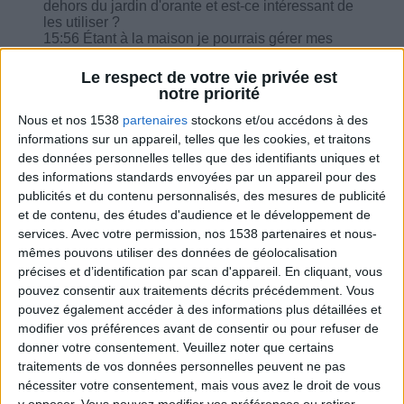
dehors du jardin d'orante et est-ce intéressant de
les utiliser ?
15:56 Étant à la maison je pourrais gérer mes
repas.
17:52 Dans le programme Brunch, il n'y a qu'une
Le respect de votre vie privée est
fois des légumes cuits le soir est-ce que c'est
notre priorité
juste ?
18:22 Y a-t-il un aliment qui aide à éliminer
Nous et nos 1538
partenaires
stockons et/ou accédons à des
d'avantage ?
informations sur un appareil, telles que les cookies, et traitons
20:55 Je n'ai jamais faim.
des données personnelles telles que des identifiants uniques et
des informations standards envoyées par un appareil pour des
publicités et du contenu personnalisés, des mesures de publicité
et de contenu, des études d'audience et le développement de
services.
Avec votre permission, nos 1538 partenaires et nous-
mêmes pouvons utiliser des données de géolocalisation
Combien de kilos souhaitez-vous perdre ?
précises et d’identification par scan d'appareil. En cliquant, vous
pouvez consentir aux traitements décrits précédemment. Vous
Moins de
De 5 à 10
Plus de
pouvez également accéder à des informations plus détaillées et
5 kilos
kilos
10 kilos
modifier vos préférences avant de consentir ou pour refuser de
donner votre consentement.
Veuillez noter que certains
traitements de vos données personnelles peuvent ne pas
Webinaires en direct
nécessiter votre consentement, mais vous avez le droit de vous
Voir tout
y opposer. Vous pouvez modifier vos préférences ou retirer