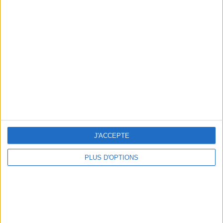
Votre bilan minceur
(env. 2
min)
un homme
Je suis
une femme
cm
Je mesure
kg
Je pèse
J'ACCEPTE
kg
Je voudrais
PLUS D'OPTIONS
peser
ans
J'ai