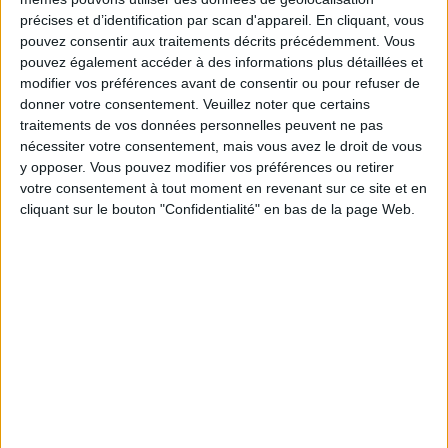
maison sans sucré ajouté, et un spéculoos,
précises et d’identification par scan d'appareil. En cliquant, vous
quelle quantité dois-je prendre ?
pouvez consentir aux traitements décrits précédemment. Vous
16.38 Peut-on réaliser une mayonnaise allégé ?
17.25 J'ai vu la carte pour un repas au restaurant
pouvez également accéder à des informations plus détaillées et
et en dessert il y a peu de fruits mais plutôt des
modifier vos préférences avant de consentir ou pour refuser de
tartes ou des gâteaux. Puis-je prendre une
donner votre consentement.
Veuillez noter que certains
panacotta coco, ananas, des fruits de la passion
traitements de vos données personnelles peuvent ne pas
en crème brûlée ?
nécessiter votre consentement, mais vous avez le droit de vous
18.01 Peut-on faire 2 repas de rattrapage dans la
y opposer. Vous pouvez modifier vos préférences ou retirer
journée ?
18.10 Je suis à 7e semaine, moins 3,1 kilos. Je
votre consentement à tout moment en revenant sur ce site et en
trouve bizarre de n'avoir jamais vu des lentilles,
cliquant sur le bouton "Confidentialité" en bas de la page Web.
peut-on les faire ? Est-ce que ce sont des
féculents ?
19.10 Pour l'appel téléphonique au départ, quel
numéro à contacter de la Belgique ?
19.24 Je suis considérée comme pré-diabétique,
c'est-à-dire que mon glycémie est bon et mon
taux d'insuline trop élevé. Est-ce que je ne peux
pas faire la formule de rattrapage des galettes ?
20.03 Puis-je décaler le repas du midi à 16h tous
les jours ?
20.55 Conseils pour le grand weekend.
21.35 J'ai envie de confiture, j'en prends tous le
temps avant.