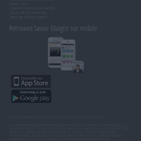
AIDE - FAQ
CHARTE SUR LA VIE PRIVÉE
BLOG DE JEAN MICHEL
MOT DE PASSE OUBLIÉ
Retrouvez Savoir Maigrir sur mobile
*Prix d'un appel local. Ouvert de 9H00 à 15h du lundi au vendredi.
LES TÉMOIGNAGES PRÉSENTÉS SONT DES EXPÉRIENCES INDIVIDUELLES.
ELLES NE SONT NI CARACTÉRISTIQUES, NI GARANTIES ET LES RÉSULTATS
PEUVENT VARIER D'UNE PERSONNE A L'AUTRE. COMME POUR TOUT
PROGRAMME DE RÉÉQUILIBRAGE ALIMENTAIRE, DES PLANS DE REPAS
CONTRÔLÉS ET DES EXERCICES PHYSIQUES RÉGULIERS SONT