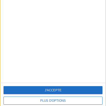
En direct avec Jean-Michel Cohen |
Consultation privée du 27/07/2026
Graisse viscérale : peut-elle ralentir
l'amaigrissement ? | Consultation diététique
du 22/07/2026
J'ACCEPTE
PLUS D'OPTIONS