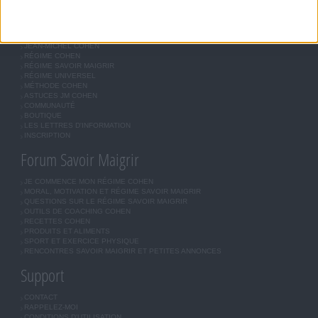
Savoir Maigrir
JEAN-MICHEL COHEN
RÉGIME COHEN
RÉGIME SAVOIR MAIGRIR
RÉGIME UNIVERSEL
MÉTHODE COHEN
ASTUCES JM COHEN
COMMUNAUTÉ
BOUTIQUE
LES LETTRES D'INFORMATION
INSCRIPTION
Forum Savoir Maigrir
JE COMMENCE MON RÉGIME COHEN
MORAL, MOTIVATION ET RÉGIME SAVOIR MAIGRIR
QUESTIONS SUR LE RÉGIME SAVOIR MAIGRIR
OUTILS DE COACHING COHEN
RECETTES COHEN
PRODUITS ET ALIMENTS
SPORT ET EXERCICE PHYSIQUE
RENCONTRES SAVOIR MAIGRIR ET PETITES ANNONCES
Support
CONTACT
RAPPELEZ-MOI
CONDITIONS D'UTILISATION