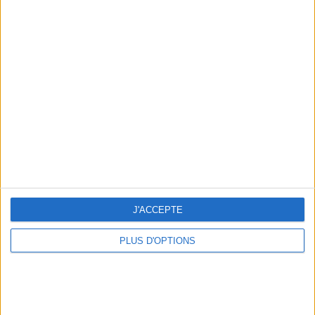
Votre bilan minceur
(env. 2
min)
un homme
Je suis
une femme
cm
Je mesure
J'ACCEPTE
kg
Je pèse
PLUS D'OPTIONS
kg
Je voudrais
peser
ans
J'ai