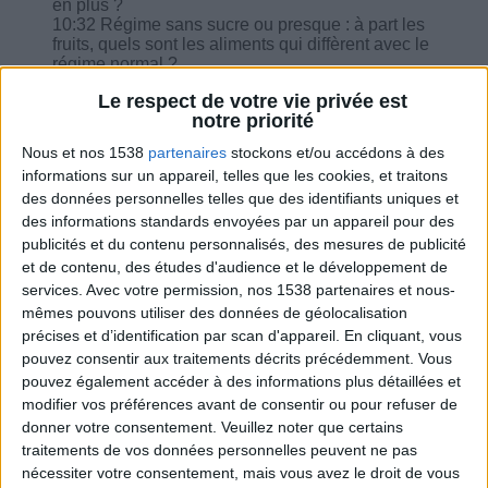
en plus ?
10:32 Régime sans sucre ou presque : à part les
fruits, quels sont les aliments qui diffèrent avec le
régime normal ?
12:04 Hier anniversaire, mangé 2 parts de quiche
Le respect de votre vie privée est
et quelques accrus. Repas de rattrapage ou pas
notre priorité
aujourd'hui ?
13:51 Hier je suis fière pas grignotage.
Nous et nos 1538
partenaires
stockons et/ou accédons à des
16:09 Je suis en stabilisation à 1600 kcal et 2
informations sur un appareil, telles que les cookies, et traitons
plaisirs par semaine mais j'ai très faim depuis 3
des données personnelles telles que des identifiants uniques et
jours... Pourriez-vous me dire quelles en sont les
causes éventuelles ?
des informations standards envoyées par un appareil pour des
17:43 Pourquoi 1400 kcal par jour ?
publicités et du contenu personnalisés, des mesures de publicité
et de contenu, des études d'audience et le développement de
services.
Avec votre permission, nos 1538 partenaires et nous-
mêmes pouvons utiliser des données de géolocalisation
précises et d’identification par scan d'appareil. En cliquant, vous
pouvez consentir aux traitements décrits précédemment. Vous
Combien de kilos souhaitez-vous perdre ?
pouvez également accéder à des informations plus détaillées et
modifier vos préférences avant de consentir ou pour refuser de
Moins de
De 5 à 10
Plus de
donner votre consentement.
Veuillez noter que certains
5 kilos
kilos
10 kilos
traitements de vos données personnelles peuvent ne pas
nécessiter votre consentement, mais vous avez le droit de vous