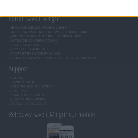
LES LETTRES D'INFORMATION
INSCRIPTION
Forum Savoir Maigrir
JE COMMENCE MON RÉGIME COHEN
MORAL, MOTIVATION ET RÉGIME SAVOIR MAIGRIR
QUESTIONS SUR LE RÉGIME SAVOIR MAIGRIR
OUTILS DE COACHING COHEN
RECETTES COHEN
PRODUITS ET ALIMENTS
SPORT ET EXERCICE PHYSIQUE
RENCONTRES SAVOIR MAIGRIR ET PETITES ANNONCES
Support
CONTACT
RAPPELEZ-MOI
CONDITIONS D'UTILISATION
AIDE - FAQ
CHARTE SUR LA VIE PRIVÉE
BLOG DE JEAN MICHEL
MOT DE PASSE OUBLIÉ
Retrouvez Savoir Maigrir sur mobile