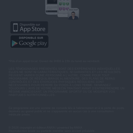
*Prix d'un appel local. Ouvert de 9H00 à 15h du lundi au vendredi.
LES TÉMOIGNAGES PRÉSENTÉS SONT DES EXPÉRIENCES INDIVIDUELLES.
ELLES NE SONT NI CARACTÉRISTIQUES, NI GARANTIES ET LES RÉSULTATS
PEUVENT VARIER D'UNE PERSONNE A L'AUTRE. COMME POUR TOUT
PROGRAMME DE RÉÉQUILIBRAGE ALIMENTAIRE, DES PLANS DE REPAS
CONTRÔLÉS ET DES EXERCICES PHYSIQUES RÉGULIERS SONT
NÉCESSAIRES POUR PERDRE DU POIDS À LONG TERME. DEMANDEZ
TOUJOURS L'AVIS DE VOTRE MÉDECIN TRAITANT AVANT D'ENTREPRENDRE UN
RÉGIME AMINCISSANT, UN PROGRAMME SPORTIF OU DE MODIFIER VOS
HABITUDES NUTRITIONNELLES.
Ce programme est une somme de conseils liés à l'alimentation et à la perte de poids
destinés au grand public et ne s'apparente en aucun cas à une consultation
médicale privée.
© 2026 copyright et éditeur ANXA / powered by ANXA
Reproduction totale ou partielle interdite sans accord préalable.