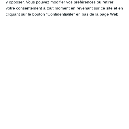
y opposer. Vous pouvez modifier vos préférences ou retirer
votre consentement à tout moment en revenant sur ce site et en
Webinaires en direct
Voir tout
cliquant sur le bouton "Confidentialité" en bas de la page Web.
Chaque semaine, posez vos questions en live
en participant à des vidéo-conférences avec
Jean-Michel et les diététiciennes du
programme.
Peut-on remplacer la viande par des féculents
? Consultation diététique du 05/08/2026