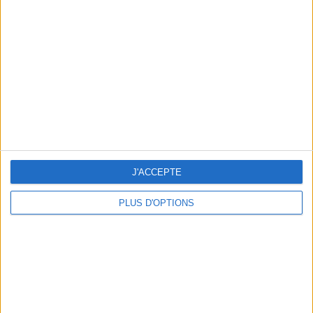
un homme
Je suis
une femme
cm
Je mesure
kg
Je pèse
kg
Je voudrais
peser
J'ACCEPTE
PLUS D'OPTIONS
ans
J'ai