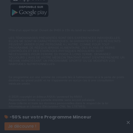
*Prix d'un appel local. Ouvert de 9H00 à 15h du lundi au vendredi.
LES TÉMOIGNAGES PRÉSENTÉS SONT DES EXPÉRIENCES INDIVIDUELLES.
ELLES NE SONT NI CARACTÉRISTIQUES, NI GARANTIES ET LES RÉSULTATS
PEUVENT VARIER D'UNE PERSONNE A L'AUTRE. COMME POUR TOUT
PROGRAMME DE RÉÉQUILIBRAGE ALIMENTAIRE, DES PLANS DE REPAS
CONTRÔLÉS ET DES EXERCICES PHYSIQUES RÉGULIERS SONT
NÉCESSAIRES POUR PERDRE DU POIDS À LONG TERME. DEMANDEZ
TOUJOURS L'AVIS DE VOTRE MÉDECIN TRAITANT AVANT D'ENTREPRENDRE UN
RÉGIME AMINCISSANT, UN PROGRAMME SPORTIF OU DE MODIFIER VOS
HABITUDES NUTRITIONNELLES.
Ce programme est une somme de conseils liés à l'alimentation et à la perte de poids
destinés au grand public et ne s'apparente en aucun cas à une consultation
médicale privée.
© 2026 copyright et éditeur ANXA / powered by ANXA
Reproduction totale ou partielle interdite sans accord préalable.
Anxa collecte et traite les données personnelles dans le respect de la loi
Informatique et Libertés (Déclaration CNIL No 1787863).
-50% sur votre Programme Minceur
×
Je découvre !