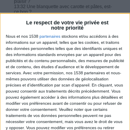
plaisir ?
13:32 Une blanquette avec carotte et pâtes, est-
ce bon ?
15:02 Puis-je faire confiance au laboratoire
ActiNutrition ?
Le respect de votre vie privée est
notre priorité
Nous et nos 1538
partenaires
stockons et/ou accédons à des
informations sur un appareil, telles que les cookies, et traitons
des données personnelles telles que des identifiants uniques et
des informations standards envoyées par un appareil pour des
Combien de kilos souhaitez-vous perdre ?
publicités et du contenu personnalisés, des mesures de publicité
et de contenu, des études d'audience et le développement de
Moins de
De 5 à 10
Plus de
5 kilos
kilos
10 kilos
services.
Avec votre permission, nos 1538 partenaires et nous-
mêmes pouvons utiliser des données de géolocalisation
précises et d’identification par scan d'appareil. En cliquant, vous
pouvez consentir aux traitements décrits précédemment. Vous
Webinaires en direct
pouvez également accéder à des informations plus détaillées et
Voir tout
modifier vos préférences avant de consentir ou pour refuser de
Chaque semaine, posez vos questions en live
donner votre consentement.
Veuillez noter que certains
en participant à des vidéo-conférences avec
traitements de vos données personnelles peuvent ne pas
Jean-Michel et les diététiciennes du
nécessiter votre consentement, mais vous avez le droit de vous
programme.
y opposer. Vous pouvez modifier vos préférences ou retirer