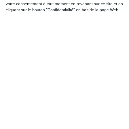
votre consentement à tout moment en revenant sur ce site et en
cliquant sur le bouton "Confidentialité" en bas de la page Web.
Peut-on remplacer la viande par des féculents
? Consultation diététique du 05/08/2026