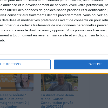
direct
 d'audience et le développement de services.
Avec votre permission, n
Voir tout
s utiliser des données de géolocalisation précises et d’identification 
ouvez consentir aux traitements décrits précédemment. Vous pouvez é
estions en live en participant à des vidéo-
l et les diététiciennes du programme.
s détaillées et modifier vos préférences avant de consentir ou pour ref
lez noter que certains traitements de vos données personnelles peuven
 mais vous avez le droit de vous y opposer. Vous pouvez modifier vos 
tement à tout moment en revenant sur ce site et en cliquant sur le bouto
eb.
 plan à 1600
Comment perdre le
lories est-il trop
dernier kilo avant la
pieux ?
stabilisation ? |
nsultation
Consultation
PLUS D'OPTIONS
J'ACCEPTE
ététique du
diététique du
/08/2026
29/07/2026
aisse viscérale :
En direct avec Jean-
ut-elle ralentir
Michel Cohen |
amaigrissement ? |
Consultation privée
nsultation
du 20/07/2026