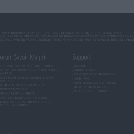
CES INDIVIDUELLES. ELLES NE SONT NI CARACTÉRISTIQUES, NI GARANTIES ET LES 
UILIBRAGE ALIMENTAIRE, DES PLANS DE REPAS CONTRÔLÉS ET DES EXERCICES PHY
OURS L'AVIS DE VOTRE MÉDECIN TRAITANT AVANT D'ENTREPRENDRE UN RÉGIME AMINC
orum Savoir Maigrir
Support
JE COMMENCE MON RÉGIME COHEN
CONTACT
MORAL, MOTIVATION ET RÉGIME SAVOIR
RAPPELEZ-MOI
MAIGRIR
CONDITIONS D'UTILISATION
QUESTIONS SUR LE RÉGIME SAVOIR
AIDE - FAQ
MAIGRIR
CHARTE SUR LA VIE PRIVÉE
OUTILS DE COACHING COHEN
BLOG DE JEAN MICHEL
RECETTES COHEN
MOT DE PASSE OUBLIÉ
PRODUITS ET ALIMENTS
SPORT ET EXERCICE PHYSIQUE
RENCONTRES SAVOIR MAIGRIR ET
PETITES ANNONCES
u vendredi.