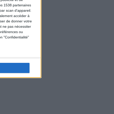
os 1538 partenaires
par scan d'appareil.
galement accéder à
user de donner votre
t ne pas nécessiter
préférences ou
n "Confidentialité"