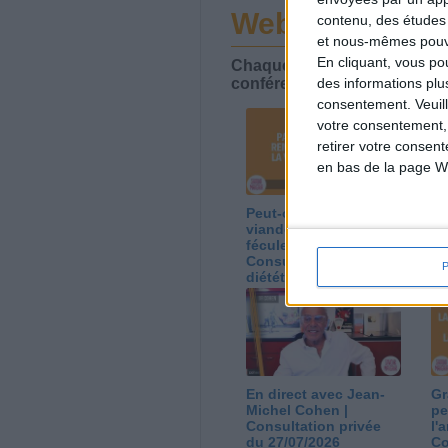
Webinaires en 
contenu, des études
et nous-mêmes pouvon
En cliquant, vous p
Chaque semaine, posez vos qu
conférences avec Jean-Miche
des informations plu
consentement.
Veuil
votre consentement,
retirer votre consen
en bas de la page W
Peut-on remplacer la
Le
viande par des
ca
féculents ?
co
Consultation
Co
diététique du
di
05/08/2026
03
En direct avec Jean-
Gr
Michel Cohen |
pe
Consultation privée
l'
du 27/07/2026
Co