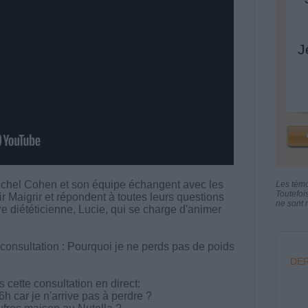
J
chel Cohen et son équipe échangent avec les
Les tém
Toutefoi
aigrir et répondent à toutes leurs questions
ne sont n
tre diététicienne, Lucie, qui se charge d'animer
 consultation : Pourquoi je ne perds pas de poids
DER
cette consultation en direct:
6h car je n'arrive pas à perdre ?