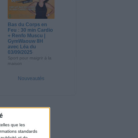
Bas du Corps en
Feu : 30 min Cardio
+ Renfo Muscu |
GymWaouw 8H
avec Léa du
03/09/2025
Sport pour maigrir à la
maison
Nouveautés
é
elles que les
formations standards
ublicité et de