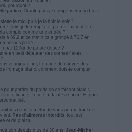
fres maison au Nutella ?
erdu pourquoi ?
ette jardin d'Orante puis-je compenser mon huile
ette le midi puis je la finir le soir ?
rre, puis-je le remplacer par de l'avocat, en
 cela compte comme une entrée ?
ais à 69,9 et ce matin ça a grimpé à 70,7 en
 comprends pas ?
in par 120gr de patate douce ?
ndre en petit déjeuner des cornes flakes
 ?
brousse aujourd'hui, fromage de chèvre, des
de fromage blanc, comment dois-je compter
 pour perdre du poids en se faisant plaisir.
t efficace, il doit être facile à suivre. Et pour
 personnalisé.
onibles dans la méthode vous permettront de
vient.
Pas d'aliments interdits
, tout est
e et de plaisir.
nutrition depuis plus de 30 ans,
Jean-Michel