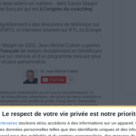
best-sellers en nutrition - dont Savoir Maigrir
ste français qui est
à l'origine du coaching
égulièrement à des émissions de télévision sur
BFMTV, et intervient souvent sur RTL ou Europe
 Maigrir en 2002, Jean-Michel Cohen a permis
 Français
de maigrir durablement en bénéficiant
ue sur mesure et d'un programme minceur plus
té et plus personnalisé.
riences individuelles qui ne sont ni caractéristiques, ni
e rééquilibrage alimentaire, des plans de repas contrôlés et
 nécessaires pour perdre du poids à long terme. Demandez
nt avant d'entreprendre un régime amincissant, un programme
itionnelles.
Le respect de votre vie privée est notre priorit
rtenaires
stockons et/ou accédons à des informations sur un appareil, t
 des données personnelles telles que des identifiants uniques et des in
reil pour des publicités et du contenu personnalisés, des mesures de p