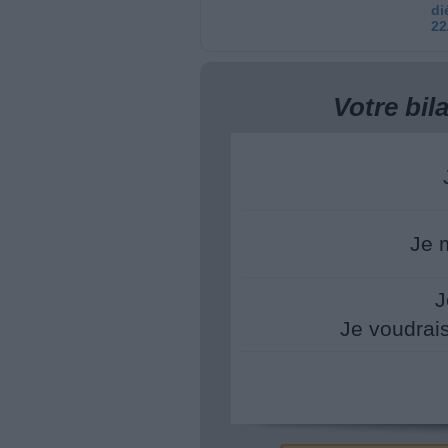
di
22
Votre bi
Je 
J
Je voudrai