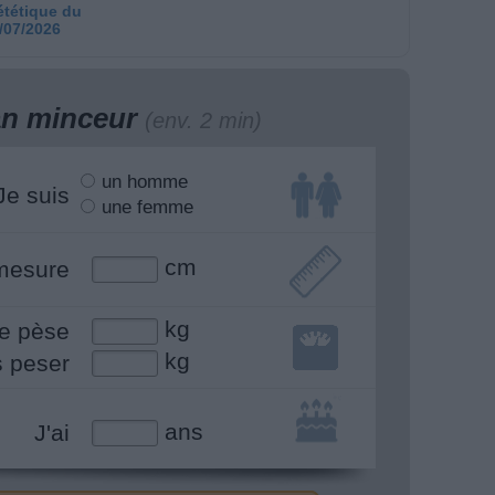
ététique du
/07/2026
lan minceur
(env. 2 min)
un homme
Je suis
une femme
cm
mesure
kg
e pèse
kg
s peser
ans
J'ai