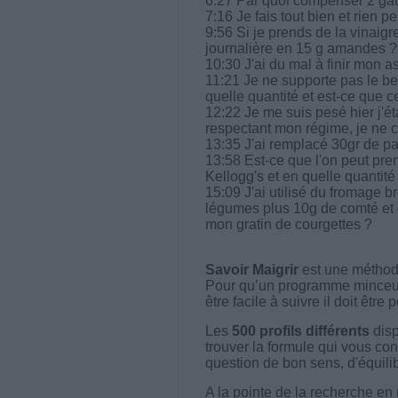
6:27 Par quoi compenser 2 gau
7:16 Je fais tout bien et rien p
9:56 Si je prends de la vinaigr
journalière en 15 g amandes ?
10:30 J'ai du mal à finir mon assi
11:21 Je ne supporte pas le beu
quelle quantité et est-ce que
12:22 Je me suis pesé hier j'ét
respectant mon régime, je ne
13:35 J'ai remplacé 30gr de pa
13:58 Est-ce que l'on peut pre
Kellogg's et en quelle quantité
15:09 J'ai utilisé du fromage 
légumes plus 10g de comté et 
mon gratin de courgettes ?
Savoir Maigrir
est une méthode
Pour qu’un programme minceur soi
être facile à suivre il doit être
Les
500 profils différents
disp
trouver la formule qui vous con
question de bon sens, d'équilibr
A la pointe de la recherche en 