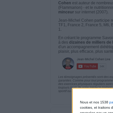
Cohen
est auteur de nombreux 
(Flammarion) - et le nutritionni
minceur
sur internet (2007).
Jean-Michel Cohen participe r
TF1, France 2, France 5, M6, 
1.
En créant le programme Savoir
à des
dizaines de milliers de
d'un accompagnement diététiq
plaisir, plus efficace, plus san
Les témoignages présentés sont des expé
garanties. Comme pour tout programme d
des exercices physiques réguliers sont
toujours l'avis de votre médecin traita
sportif ou de modifier vos habitudes nutr
Nous et nos 1538
pa
cookies, et traitons
envoyées par un appa