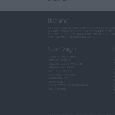
Disclaimer
LES TÉMOIGNAGES PRÉSENTÉS SONT DES EXPÉRIEN
L'AUTRE. COMME POUR TOUT PROGRAMME DE RÉÉQ
PERDRE DU POIDS À LONG TERME. DEMANDEZ TOUJ
VOS HABITUDES NUTRITIONNELLES.
Savoir Maigrir
F
JEAN-MICHEL COHEN
RÉGIME COHEN
RÉGIME SAVOIR MAIGRIR
RÉGIME UNIVERSEL
MÉTHODE COHEN
ASTUCES JM COHEN
COMMUNAUTÉ
BOUTIQUE
LES LETTRES D'INFORMATION
INSCRIPTION
*Prix d'un appel local. Ouvert de 9H00 à 15h du lundi a