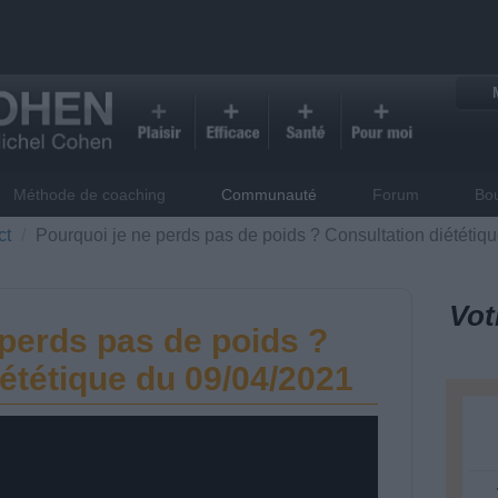
Méthode de coaching
Communauté
Forum
Bo
ct
Pourquoi je ne perds pas de poids ? Consultation diététiq
Vot
 perds pas de poids ?
ététique du 09/04/2021