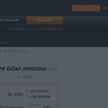
×
Je découvre !
Me connecter
M'inscrire
Contactez-nous au
04 11 88 01 12*
utique
ue du 09/04/2021
re bilan minceur
(env.
2 min)
un homme
Je suis
une femme
cm
Je mesure