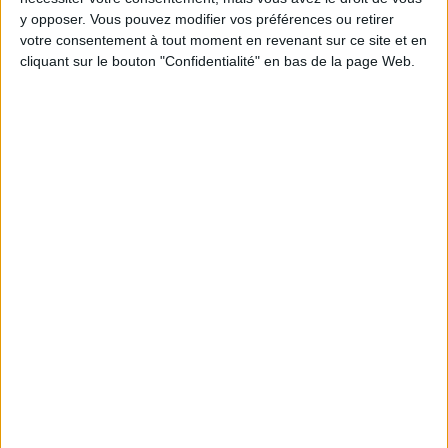
y opposer. Vous pouvez modifier vos préférences ou retirer
votre consentement à tout moment en revenant sur ce site et en
cliquant sur le bouton "Confidentialité" en bas de la page Web.
Webinaires en direct
Voir tout
Chaque semaine, posez vos questions en live
en participant à des vidéo-conférences avec
Jean-Michel et les diététiciennes du
programme.
Peut-on remplacer la viande par des féculents
? Consultation diététique du 05/08/2026