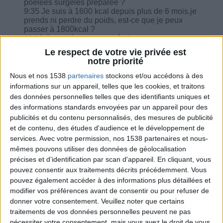
poêlées surgelés préparée ?
9:35 Je suis à 1600 kcal depuis plus de 6 mois.je
prends ni perdre du poids, est-ce que je peux
passer à 1800kcal ?
11:13 Considère-t-on la châtaigne comme un
féculent et peut-on la mettre dans une soupe ?
Le respect de votre vie privée est
11:43 Je voudrais savoir si je peux continuer à
notre priorité
prendre le matin dans le produit laitier une càc de
levure de bière ?
Nous et nos 1538
partenaires
stockons et/ou accédons à des
12:18 Si le midi on mange une salade de pomme
informations sur un appareil, telles que les cookies, et traitons
de terre, thon et œuf, que doit-on retire dans la
des données personnelles telles que des identifiants uniques et
journée ?
des informations standards envoyées par un appareil pour des
13:35 Une tortilla au blé remplace combien de
publicités et du contenu personnalisés, des mesures de publicité
gramme de pain ? Combien de gramme de St
Moret 8% pour remplacer les 10gr de beurre ?
et de contenu, des études d'audience et le développement de
services.
Avec votre permission, nos 1538 partenaires et nous-
mêmes pouvons utiliser des données de géolocalisation
précises et d’identification par scan d'appareil. En cliquant, vous
pouvez consentir aux traitements décrits précédemment. Vous
pouvez également accéder à des informations plus détaillées et
Combien de kilos souhaitez-vous perdre ?
modifier vos préférences avant de consentir ou pour refuser de
donner votre consentement.
Veuillez noter que certains
Moins de
De 5 à 10
Plus de
traitements de vos données personnelles peuvent ne pas
5 kilos
kilos
10 kilos
nécessiter votre consentement, mais vous avez le droit de vous