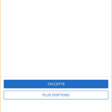
Consultation privée du 20/07/2026
Votre bilan minceur
(env. 2
min)
un homme
Je suis
une femme
cm
Je mesure
J'ACCEPTE
kg
Je pèse
PLUS D'OPTIONS
kg
Je voudrais
peser