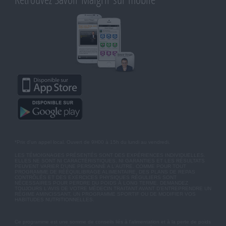
*Prix d'un appel local. Ouvert de 9H00 à 15h du lundi au vendredi.
LES TÉMOIGNAGES PRÉSENTÉS SONT DES EXPÉRIENCES INDIVIDUELLES.
ELLES NE SONT NI CARACTÉRISTIQUES, NI GARANTIES ET LES RÉSULTATS
PEUVENT VARIER D'UNE PERSONNE A L'AUTRE. COMME POUR TOUT
PROGRAMME DE RÉÉQUILIBRAGE ALIMENTAIRE, DES PLANS DE REPAS
CONTRÔLÉS ET DES EXERCICES PHYSIQUES RÉGULIERS SONT
NÉCESSAIRES POUR PERDRE DU POIDS À LONG TERME. DEMANDEZ
TOUJOURS L'AVIS DE VOTRE MÉDECIN TRAITANT AVANT D'ENTREPRENDRE UN
RÉGIME AMINCISSANT, UN PROGRAMME SPORTIF OU DE MODIFIER VOS
HABITUDES NUTRITIONNELLES.
Ce programme est une somme de conseils liés à l'alimentation et à la perte de poids