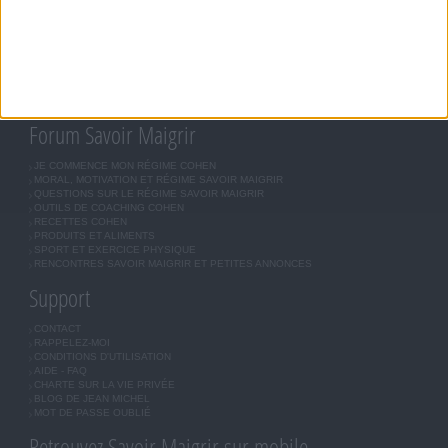
RÉGIME SAVOIR MAIGRIR
RÉGIME UNIVERSEL
MÉTHODE COHEN
ASTUCES JM COHEN
COMMUNAUTÉ
BOUTIQUE
LES LETTRES D'INFORMATION
INSCRIPTION
Forum Savoir Maigrir
JE COMMENCE MON RÉGIME COHEN
MORAL, MOTIVATION ET RÉGIME SAVOIR MAIGRIR
QUESTIONS SUR LE RÉGIME SAVOIR MAIGRIR
OUTILS DE COACHING COHEN
RECETTES COHEN
PRODUITS ET ALIMENTS
SPORT ET EXERCICE PHYSIQUE
RENCONTRES SAVOIR MAIGRIR ET PETITES ANNONCES
Support
CONTACT
RAPPELEZ-MOI
CONDITIONS D'UTILISATION
AIDE - FAQ
CHARTE SUR LA VIE PRIVÉE
BLOG DE JEAN MICHEL
MOT DE PASSE OUBLIÉ
Retrouvez Savoir Maigrir sur mobile