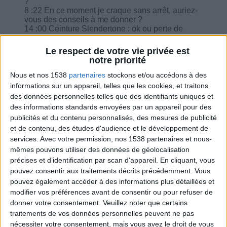
?
8 :22 En ce moment je craque sans arrêt, auriez-
vous des conseils à me donner ?
14 :00 Ceinture Slendertone : ok ou perte de
temps ?
14 :49 Combien de temps dois-je garder mes
Le respect de votre vie privée est
repas à 1800 calories. A partir de combien de
notre priorité
kilos perdus dois je revoir l'apport calorique ?
16 :47 Est-ce que c'est gênant si je prends le
Nous et nos 1538
partenaires
stockons et/ou accédons à des
féculent le soir plutôt que le midi ?
informations sur un appareil, telles que les cookies, et traitons
17 :19 On commence à trouver des petits pois
des données personnelles telles que des identifiants uniques et
frais. Mais ils ne sont pas vraiment extra-fins. Je
des informations standards envoyées par un appareil pour des
suppose qu'on les mange alors comme des
publicités et du contenu personnalisés, des mesures de publicité
féculents ?
et de contenu, des études d'audience et le développement de
17 :43 Jus de citron tous les matins, est-ce que je
dois retirer le fruit ?
services.
Avec votre permission, nos 1538 partenaires et nous-
mêmes pouvons utiliser des données de géolocalisation
précises et d’identification par scan d'appareil. En cliquant, vous
pouvez consentir aux traitements décrits précédemment. Vous
pouvez également accéder à des informations plus détaillées et
modifier vos préférences avant de consentir ou pour refuser de
Combien de kilos souhaitez-vous perdre ?
donner votre consentement.
Veuillez noter que certains
traitements de vos données personnelles peuvent ne pas
Moins de
De 5 à 10
Plus de
nécessiter votre consentement, mais vous avez le droit de vous
5 kilos
kilos
10 kilos