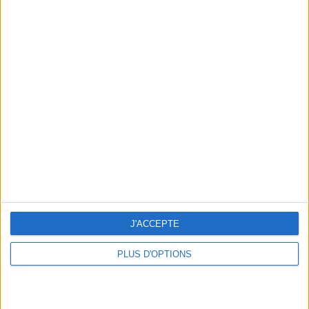
En direct avec Jean-Michel Cohen |
Consultation privée du 20/07/2026
Votre bilan minceur
(env. 2
min)
un homme
Je suis
une femme
cm
Je mesure
J'ACCEPTE
PLUS D'OPTIONS
kg
Je pèse
kg
Je voudrais
peser