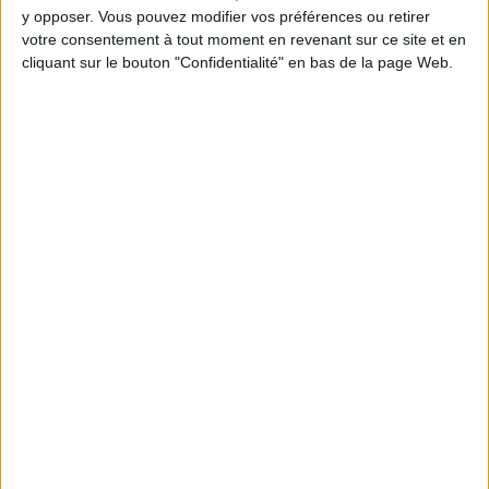
y opposer. Vous pouvez modifier vos préférences ou retirer
votre consentement à tout moment en revenant sur ce site et en
cliquant sur le bouton "Confidentialité" en bas de la page Web.
Webinaires en direct
Voir tout
Chaque semaine, posez vos questions en live
en participant à des vidéo-conférences avec
Jean-Michel et les diététiciennes du
programme.
Peut-on remplacer la viande par des féculents
? Consultation diététique du 05/08/2026