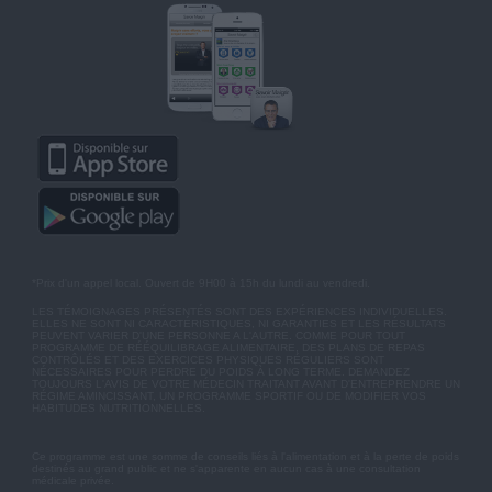
*Prix d'un appel local. Ouvert de 9H00 à 15h du lundi au vendredi.
LES TÉMOIGNAGES PRÉSENTÉS SONT DES EXPÉRIENCES INDIVIDUELLES.
ELLES NE SONT NI CARACTÉRISTIQUES, NI GARANTIES ET LES RÉSULTATS
PEUVENT VARIER D'UNE PERSONNE A L'AUTRE. COMME POUR TOUT
PROGRAMME DE RÉÉQUILIBRAGE ALIMENTAIRE, DES PLANS DE REPAS
CONTRÔLÉS ET DES EXERCICES PHYSIQUES RÉGULIERS SONT
NÉCESSAIRES POUR PERDRE DU POIDS À LONG TERME. DEMANDEZ
TOUJOURS L'AVIS DE VOTRE MÉDECIN TRAITANT AVANT D'ENTREPRENDRE UN
RÉGIME AMINCISSANT, UN PROGRAMME SPORTIF OU DE MODIFIER VOS
HABITUDES NUTRITIONNELLES.
Ce programme est une somme de conseils liés à l'alimentation et à la perte de poids
destinés au grand public et ne s'apparente en aucun cas à une consultation
médicale privée.