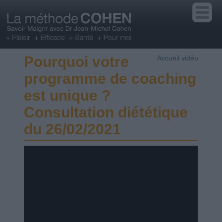
Pourquoi votre
Accueil vidéo
programme de coaching
est unique ?
Consultation diététique
du 26/02/2021