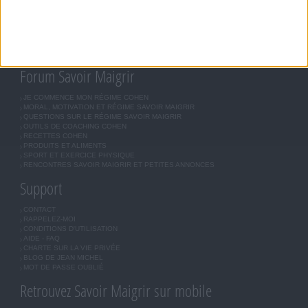
MÉTHODE COHEN
ASTUCES JM COHEN
COMMUNAUTÉ
BOUTIQUE
LES LETTRES D'INFORMATION
INSCRIPTION
Forum Savoir Maigrir
JE COMMENCE MON RÉGIME COHEN
MORAL, MOTIVATION ET RÉGIME SAVOIR MAIGRIR
QUESTIONS SUR LE RÉGIME SAVOIR MAIGRIR
OUTILS DE COACHING COHEN
RECETTES COHEN
PRODUITS ET ALIMENTS
SPORT ET EXERCICE PHYSIQUE
RENCONTRES SAVOIR MAIGRIR ET PETITES ANNONCES
Support
CONTACT
RAPPELEZ-MOI
CONDITIONS D'UTILISATION
AIDE - FAQ
CHARTE SUR LA VIE PRIVÉE
BLOG DE JEAN MICHEL
MOT DE PASSE OUBLIÉ
Retrouvez Savoir Maigrir sur mobile