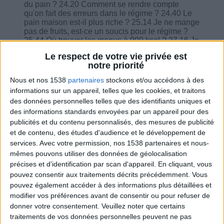
du pain ? 24.20 Comment se rendre compte
qu'on fait des erreurs dans le régime ? 24.40 Le
pain maison est-il plus riche ? 25.14 Je ne mange
pas de fruits, est-ce un soucis pour le régime ?
25.44 Où trouver les menus à 900 kcal ? 27.16 Je
dors très mal et le grignote la nuit. 28.32 Pouvez-
Le respect de votre vie privée est
vous expliquer la stabilisation ? J'ai atteint mon
notre priorité
objectif ! 29.22 Une envie de chocolat, un yaourt
Taillefine au chocolat c'est bon ? 30.34 J'aime
Nous et nos 1538
partenaires
stockons et/ou accédons à des
manger des sardines à la tomate ou à l'huile je
informations sur un appareil, telles que les cookies, et traitons
peux les manger pour remplacer la part de
des données personnelles telles que des identifiants uniques et
protéines ? 31.00 J'ai du mal à perdre, 1 kilo par
des informations standards envoyées par un appareil pour des
semaine c'est normal ? 32.20 J'aime beaucoup le
crabe, quelle quantité ? 32.35 L'apéritif anisé
publicités et du contenu personnalisés, des mesures de publicité
sans alcool, quelle est sa valeur calorique ?
et de contenu, des études d'audience et le développement de
34.58 Le sport est-il à relancer la perte de poids ?
services.
Avec votre permission, nos 1538 partenaires et nous-
35.15 Je ne peux pas m'empêcher de me peser
mêmes pouvons utiliser des données de géolocalisation
tous les jours... 35.55 Comment est déterminé le
précises et d’identification par scan d'appareil. En cliquant, vous
niveau calorique ? 37.33 Que pensez des plats
pouvez consentir aux traitements décrits précédemment. Vous
préparés de la marque Médial ?
pouvez également accéder à des informations plus détaillées et
modifier vos préférences avant de consentir ou pour refuser de
donner votre consentement.
Veuillez noter que certains
traitements de vos données personnelles peuvent ne pas