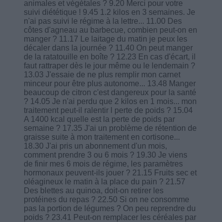
animales et végétales ? 9.20 Merci pour votre
suivi diététique ! 9.45 1.2 kilos en 3 semaines. Je
n'ai pas suivi le régime à la lettre... 11.00 Des
côtes d'agneau au barbecue, combien peut-on en
manger ? 11.17 Le laitage du matin je peux les
décaler dans la journée ? 11.40 On peut manger
de la ratatouille en boîte ? 12.23 En cas d'écart, il
faut rattraper dès le jour même ou le lendemain ?
13.03 J'essaie de ne plus remplir mon carnet
minceur pour être plus autonome... 13.48 Manger
beaucoup de citron c'est dangereux pour la santé
? 14.05 Je n'ai perdu que 2 kilos en 1 mois... mon
traitement peut-il ralentir l perte de poids ? 15.04
A 1400 kcal quelle est la perte de poids par
semaine ? 17.35 J'ai un problème de rétention de
graisse suite à mon traitement en cortisone...
18.30 J'ai pris un abonnement d'un mois,
comment prendre 3 ou 6 mois ? 19.30 Je viens
de finir mes 6 mois de régime, les paramètres
hormonaux peuvent-ils jouer ? 21.15 Fruits sec et
oléagineux le matin à la place du pain ? 21.57
Des blettes au quinoa, doit-on retirer les
protéines du repas ? 22.50 Si on ne consomme
pas la portion de légumes ? On peu reprendre du
poids ? 23.41 Peut-on remplacer les céréales par