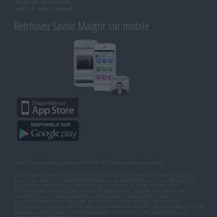
BLOG DE JEAN MICHEL
MOT DE PASSE OUBLIÉ
Retrouvez Savoir Maigrir sur mobile
*Prix d'un appel local. Ouvert de 9H00 à 15h du lundi au vendredi.
LES TÉMOIGNAGES PRÉSENTÉS SONT DES EXPÉRIENCES INDIVIDUELLES.
ELLES NE SONT NI CARACTÉRISTIQUES, NI GARANTIES ET LES RÉSULTATS
PEUVENT VARIER D'UNE PERSONNE A L'AUTRE. COMME POUR TOUT
PROGRAMME DE RÉÉQUILIBRAGE ALIMENTAIRE, DES PLANS DE REPAS
CONTRÔLÉS ET DES EXERCICES PHYSIQUES RÉGULIERS SONT
NÉCESSAIRES POUR PERDRE DU POIDS À LONG TERME. DEMANDEZ
TOUJOURS L'AVIS DE VOTRE MÉDECIN TRAITANT AVANT D'ENTREPRENDRE UN
RÉGIME AMINCISSANT, UN PROGRAMME SPORTIF OU DE MODIFIER VOS