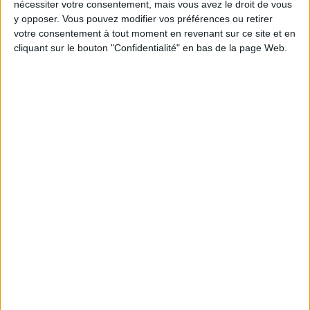
nécessiter votre consentement, mais vous avez le droit de vous
Combien de kilos souhaitez-vous perdre ?
y opposer. Vous pouvez modifier vos préférences ou retirer
votre consentement à tout moment en revenant sur ce site et en
Moins de
De 5 à 10
Plus de
cliquant sur le bouton "Confidentialité" en bas de la page Web.
5 kilos
kilos
10 kilos
Webinaires en direct
Voir tout
Chaque semaine, posez vos questions en live
en participant à des vidéo-conférences avec
Jean-Michel et les diététiciennes du
programme.