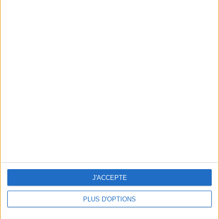
En direct avec Jean-Michel Cohen |
Consultation privée du 20/07/2026
Votre bilan minceur
(env. 2
min)
un homme
Je suis
une femme
J'ACCEPTE
cm
Je mesure
PLUS D'OPTIONS