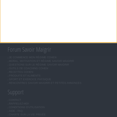
JEAN-MICHEL COHEN
RÉGIME COHEN
RÉGIME SAVOIR MAIGRIR
RÉGIME UNIVERSEL
MÉTHODE COHEN
ASTUCES JM COHEN
COMMUNAUTÉ
BOUTIQUE
LES LETTRES D'INFORMATION
INSCRIPTION
Forum Savoir Maigrir
JE COMMENCE MON RÉGIME COHEN
MORAL, MOTIVATION ET RÉGIME SAVOIR MAIGRIR
QUESTIONS SUR LE RÉGIME SAVOIR MAIGRIR
OUTILS DE COACHING COHEN
RECETTES COHEN
PRODUITS ET ALIMENTS
SPORT ET EXERCICE PHYSIQUE
RENCONTRES SAVOIR MAIGRIR ET PETITES ANNONCES
Support
CONTACT
RAPPELEZ-MOI
CONDITIONS D'UTILISATION
AIDE - FAQ
CHARTE SUR LA VIE PRIVÉE