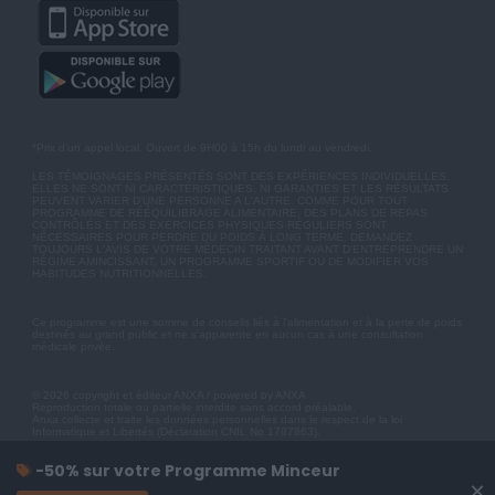
*Prix d'un appel local. Ouvert de 9H00 à 15h du lundi au vendredi.
LES TÉMOIGNAGES PRÉSENTÉS SONT DES EXPÉRIENCES INDIVIDUELLES.
ELLES NE SONT NI CARACTÉRISTIQUES, NI GARANTIES ET LES RÉSULTATS
PEUVENT VARIER D'UNE PERSONNE A L'AUTRE. COMME POUR TOUT
PROGRAMME DE RÉÉQUILIBRAGE ALIMENTAIRE, DES PLANS DE REPAS
CONTRÔLÉS ET DES EXERCICES PHYSIQUES RÉGULIERS SONT
NÉCESSAIRES POUR PERDRE DU POIDS À LONG TERME. DEMANDEZ
TOUJOURS L'AVIS DE VOTRE MÉDECIN TRAITANT AVANT D'ENTREPRENDRE UN
RÉGIME AMINCISSANT, UN PROGRAMME SPORTIF OU DE MODIFIER VOS
HABITUDES NUTRITIONNELLES.
Ce programme est une somme de conseils liés à l'alimentation et à la perte de poids
destinés au grand public et ne s'apparente en aucun cas à une consultation
médicale privée.
© 2026 copyright et éditeur ANXA / powered by ANXA
Reproduction totale ou partielle interdite sans accord préalable.
Anxa collecte et traite les données personnelles dans le respect de la loi
Informatique et Libertés (Déclaration CNIL No 1787863).
-50% sur votre Programme Minceur
×