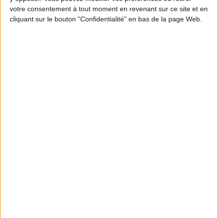
Chaque semaine, posez vos questions en live
votre consentement à tout moment en revenant sur ce site et en
en participant à des vidéo-conférences avec
Jean-Michel et les diététiciennes du
cliquant sur le bouton "Confidentialité" en bas de la page Web.
programme.
Peut-on remplacer la viande par des féculents
? Consultation diététique du 05/08/2026