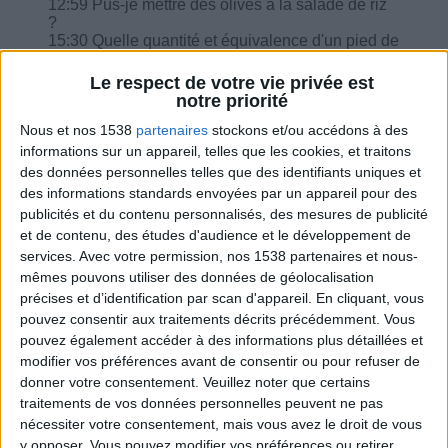
12:59 Pus-je mettre des olives à la salade de riz
?
15:30 Quelle quantité et équivalence d'un pied de
porc à la moutarde ?
16:52 Les lentilles dois-je les compter comme
Le respect de votre vie privée est
protéines et féculents ?
notre priorité
19:18 L'eau gazeuse Sodastream ?
Nous et nos 1538
partenaires
stockons et/ou accédons à des
20:17 Pourquoi les cœurs de palmier sont limité
140 g ?
informations sur un appareil, telles que les cookies, et traitons
des données personnelles telles que des identifiants uniques et
des informations standards envoyées par un appareil pour des
publicités et du contenu personnalisés, des mesures de publicité
et de contenu, des études d'audience et le développement de
services.
Avec votre permission, nos 1538 partenaires et nous-
Combien de kilos souhaitez-vous perdre ?
mêmes pouvons utiliser des données de géolocalisation
précises et d’identification par scan d'appareil. En cliquant, vous
Moins de
De 5 à 10
Plus de
pouvez consentir aux traitements décrits précédemment. Vous
5 kilos
kilos
10 kilos
pouvez également accéder à des informations plus détaillées et
modifier vos préférences avant de consentir ou pour refuser de
donner votre consentement.
Veuillez noter que certains
traitements de vos données personnelles peuvent ne pas
Webinaires en direct
Voir tout
nécessiter votre consentement, mais vous avez le droit de vous
y opposer. Vous pouvez modifier vos préférences ou retirer