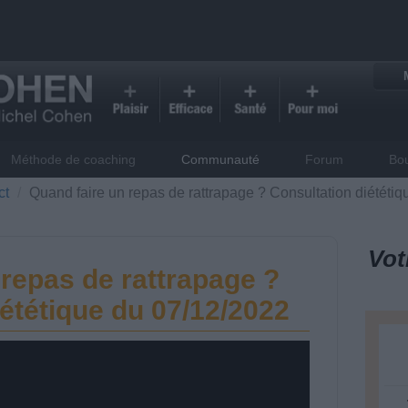
Méthode de coaching
Communauté
Forum
Bo
ct
Quand faire un repas de rattrapage ? Consultation diététi
Vot
 repas de rattrapage ?
ététique du 07/12/2022