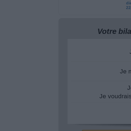
di
22
Votre bi
Je 
J
Je voudrai