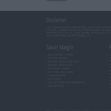
Disclaimer
LES TÉMOIGNAGES PRÉSENTÉS SONT DES EXPÉRIEN
L'AUTRE. COMME POUR TOUT PROGRAMME DE RÉÉQ
PERDRE DU POIDS À LONG TERME. DEMANDEZ TOUJ
VOS HABITUDES NUTRITIONNELLES.
Savoir Maigrir
F
JEAN-MICHEL COHEN
RÉGIME COHEN
RÉGIME SAVOIR MAIGRIR
RÉGIME UNIVERSEL
MÉTHODE COHEN
ASTUCES JM COHEN
COMMUNAUTÉ
BOUTIQUE
LES LETTRES D'INFORMATION
INSCRIPTION
*Prix d'un appel local. Ouvert de 9H00 à 15h du lundi a