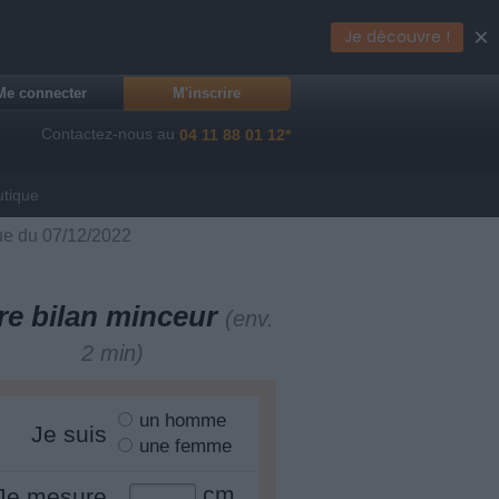
×
Je découvre !
Me connecter
M'inscrire
Contactez-nous au
04 11 88 01 12*
utique
que du 07/12/2022
re bilan minceur
(env.
2 min)
un homme
Je suis
une femme
cm
Je mesure