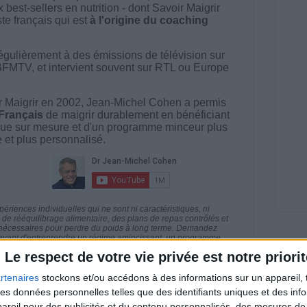
best-sellers en nutrition - dont Savoir Maigrir
ste français qui est
à l'origine du coaching
égulièrement à des émissions de télévision sur
BFMTV, et intervient souvent sur RTL ou Europe
 Maigrir en 2002, Jean-Michel Cohen a permis
 Français
de maigrir durablement en bénéficiant
ue sur mesure et d'un programme minceur plus
té et plus personnalisé.
riences individuelles qui ne sont ni caractéristiques, ni
e rééquilibrage alimentaire, des plans de repas contrôlés et
 nécessaires pour perdre du poids à long terme. Demandez
nt avant d'entreprendre un régime amincissant, un programme
itionnelles.
Le respect de votre vie privée est notre priorit
rtenaires
stockons et/ou accédons à des informations sur un appareil, t
 des données personnelles telles que des identifiants uniques et des in
reil pour des publicités et du contenu personnalisés, des mesures de p