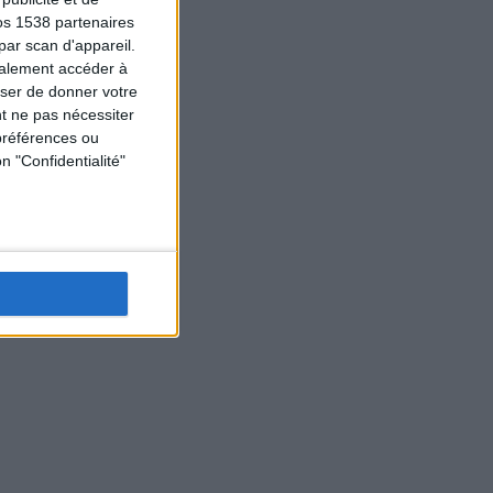
os 1538 partenaires
par scan d'appareil.
galement accéder à
user de donner votre
t ne pas nécessiter
préférences ou
n "Confidentialité"