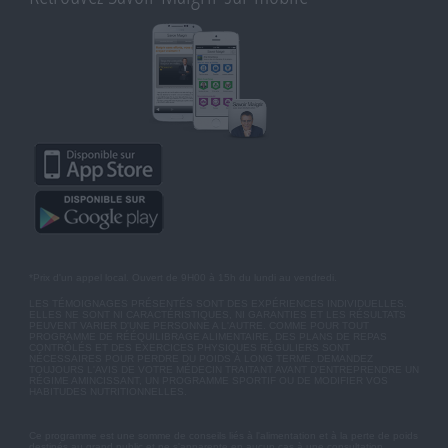
*Prix d'un appel local. Ouvert de 9H00 à 15h du lundi au vendredi.
LES TÉMOIGNAGES PRÉSENTÉS SONT DES EXPÉRIENCES INDIVIDUELLES.
ELLES NE SONT NI CARACTÉRISTIQUES, NI GARANTIES ET LES RÉSULTATS
PEUVENT VARIER D'UNE PERSONNE A L'AUTRE. COMME POUR TOUT
PROGRAMME DE RÉÉQUILIBRAGE ALIMENTAIRE, DES PLANS DE REPAS
CONTRÔLÉS ET DES EXERCICES PHYSIQUES RÉGULIERS SONT
NÉCESSAIRES POUR PERDRE DU POIDS À LONG TERME. DEMANDEZ
TOUJOURS L'AVIS DE VOTRE MÉDECIN TRAITANT AVANT D'ENTREPRENDRE UN
RÉGIME AMINCISSANT, UN PROGRAMME SPORTIF OU DE MODIFIER VOS
HABITUDES NUTRITIONNELLES.
Ce programme est une somme de conseils liés à l'alimentation et à la perte de poids
destinés au grand public et ne s'apparente en aucun cas à une consultation