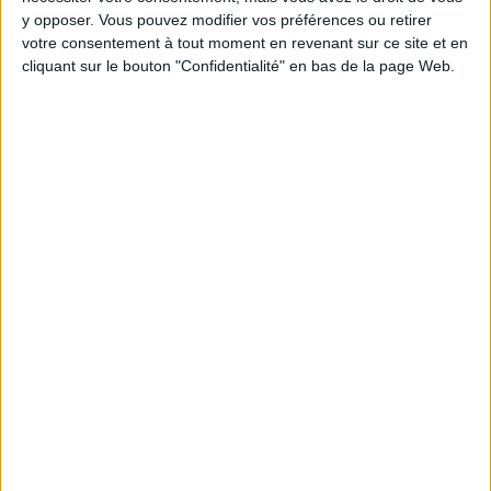
Moins de
De 5 à 10
Plus de
y opposer. Vous pouvez modifier vos préférences ou retirer
5 kilos
kilos
10 kilos
votre consentement à tout moment en revenant sur ce site et en
cliquant sur le bouton "Confidentialité" en bas de la page Web.
Webinaires en direct
Voir tout
Chaque semaine, posez vos questions en live
en participant à des vidéo-conférences avec
Jean-Michel et les diététiciennes du
programme.
Peut-on remplacer la viande par des féculents
? Consultation diététique du 05/08/2026