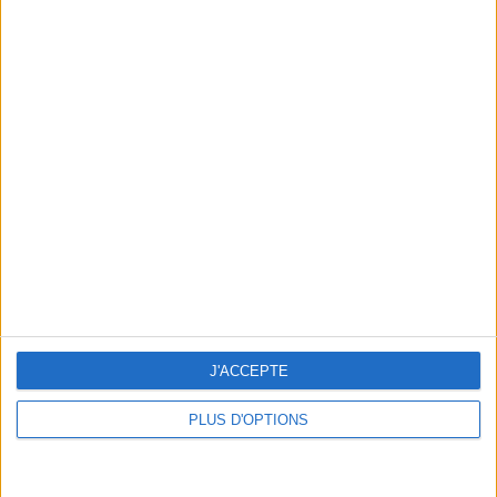
En direct avec Jean-Michel Cohen |
Consultation privée du 20/07/2026
Votre bilan minceur
(env. 2
min)
un homme
Je suis
une femme
J'ACCEPTE
cm
Je mesure
PLUS D'OPTIONS
kg
Je pèse
kg
Je voudrais