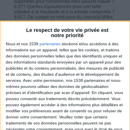
supprimer pour consommer mes yaourts nature ?
6:57? Quelles équivalences pour une tarte
s/gluten à la moutarde et à la tomate composée ?
8:41? J'ai craqué ce midi pour du chocolat Milka
comme dessert, dois-je faire un rattrapage ?
9:27? J'atteins bientôt mon objectif de perte,
Le respect de votre vie privée est
quelle est l'étape d'après pour ne pas ruiner tous
notre priorité
mes efforts ?
11:18? Je suis à 1200 calories, combien de
Nous et nos 1538
partenaires
stockons et/ou accédons à des
temps dois je être à ce niveau de calories
informations sur un appareil, telles que les cookies, et traitons
sachant que j'ai la jambe dans le plâtre ?
des données personnelles telles que des identifiants uniques et
12:09? Hier j'ai craqué sur du pain de seigle 70 g
des informations standards envoyées par un appareil pour des
en tout, quel rattrapage aujourd'hui ?
publicités et du contenu personnalisés, des mesures de publicité
13:18? Deux repas très copieux dimanche et
lundi midi avec beaucoup d'écarts, je n'ai pas
et de contenu, des études d'audience et le développement de
mangé dimanche soir et lundi soir et je fais deux
services.
Avec votre permission, nos 1538 partenaires et nous-
jours à 1200, dois-je faire plus ?
mêmes pouvons utiliser des données de géolocalisation
précises et d’identification par scan d'appareil. En cliquant, vous
pouvez consentir aux traitements décrits précédemment. Vous
pouvez également accéder à des informations plus détaillées et
modifier vos préférences avant de consentir ou pour refuser de
donner votre consentement.
Veuillez noter que certains
Combien de kilos souhaitez-vous perdre ?
traitements de vos données personnelles peuvent ne pas
nécessiter votre consentement, mais vous avez le droit de vous