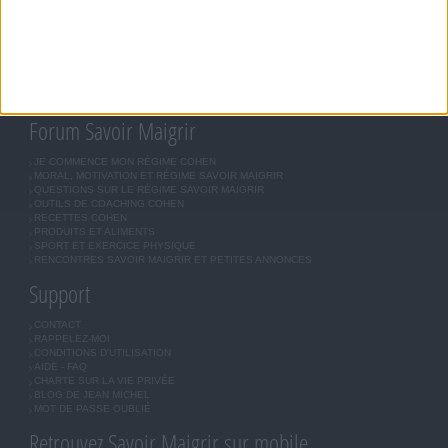
RÉGIME UNIVERSEL
MÉTHODE COHEN
ASTUCES JM COHEN
COMMUNAUTÉ
BOUTIQUE
LES LETTRES D'INFORMATION
INSCRIPTION
Forum Savoir Maigrir
JE COMMENCE MON RÉGIME COHEN
MORAL, MOTIVATION ET RÉGIME SAVOIR MAIGRIR
QUESTIONS SUR LE RÉGIME SAVOIR MAIGRIR
OUTILS DE COACHING COHEN
RECETTES COHEN
PRODUITS ET ALIMENTS
SPORT ET EXERCICE PHYSIQUE
RENCONTRES SAVOIR MAIGRIR ET PETITES ANNONCES
Support
CONTACT
RAPPELEZ-MOI
CONDITIONS D'UTILISATION
AIDE - FAQ
CHARTE SUR LA VIE PRIVÉE
BLOG DE JEAN MICHEL
MOT DE PASSE OUBLIÉ
Retrouvez Savoir Maigrir sur mobile