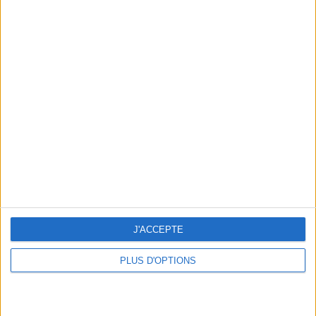
En direct avec Jean-Michel Cohen |
Consultation privée du 20/07/2026
Votre bilan minceur
(env. 2
min)
un homme
Je suis
une femme
cm
Je mesure
J'ACCEPTE
PLUS D'OPTIONS
kg
Je pèse
kg
Je voudrais
peser