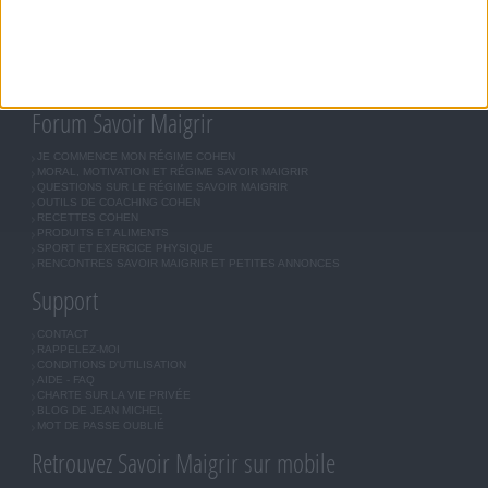
MÉTHODE COHEN
ASTUCES JM COHEN
COMMUNAUTÉ
BOUTIQUE
LES LETTRES D'INFORMATION
INSCRIPTION
Forum Savoir Maigrir
JE COMMENCE MON RÉGIME COHEN
MORAL, MOTIVATION ET RÉGIME SAVOIR MAIGRIR
QUESTIONS SUR LE RÉGIME SAVOIR MAIGRIR
OUTILS DE COACHING COHEN
RECETTES COHEN
PRODUITS ET ALIMENTS
SPORT ET EXERCICE PHYSIQUE
RENCONTRES SAVOIR MAIGRIR ET PETITES ANNONCES
Support
CONTACT
RAPPELEZ-MOI
CONDITIONS D'UTILISATION
AIDE - FAQ
CHARTE SUR LA VIE PRIVÉE
BLOG DE JEAN MICHEL
MOT DE PASSE OUBLIÉ
Retrouvez Savoir Maigrir sur mobile