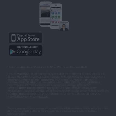
*Prix d'un appel local. Ouvert de 9H00 à 15h du lundi au vendredi.
LES TÉMOIGNAGES PRÉSENTÉS SONT DES EXPÉRIENCES INDIVIDUELLES.
ELLES NE SONT NI CARACTÉRISTIQUES, NI GARANTIES ET LES RÉSULTATS
PEUVENT VARIER D'UNE PERSONNE A L'AUTRE. COMME POUR TOUT
PROGRAMME DE RÉÉQUILIBRAGE ALIMENTAIRE, DES PLANS DE REPAS
CONTRÔLÉS ET DES EXERCICES PHYSIQUES RÉGULIERS SONT
NÉCESSAIRES POUR PERDRE DU POIDS À LONG TERME. DEMANDEZ
TOUJOURS L'AVIS DE VOTRE MÉDECIN TRAITANT AVANT D'ENTREPRENDRE UN
RÉGIME AMINCISSANT, UN PROGRAMME SPORTIF OU DE MODIFIER VOS
HABITUDES NUTRITIONNELLES.
Ce programme est une somme de conseils liés à l'alimentation et à la perte de poids
destinés au grand public et ne s'apparente en aucun cas à une consultation
médicale privée.