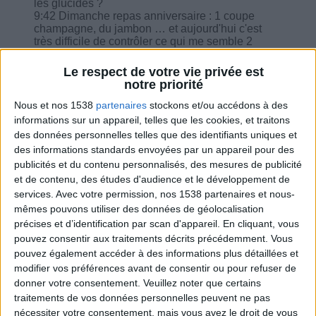
les glucides ?
9:42 Dimanche repas anniversaire : 1 coupe
champagne, du jambon … et aujourd'hui c'est
très difficile de contrôler ce qui me semble 2
écarts pas très important.
11:51 Que puis-je prendre comme édulcorant
Le respect de votre vie privée est
pour la pâtisserie ?
notre priorité
13:34 J'ai fait une salade de pâte avec oignons,
tomates, surimi, carottes et féta, combien je peux
Nous et nos 1538
partenaires
stockons et/ou accédons à des
en prendre ce soir ?
informations sur un appareil, telles que les cookies, et traitons
14:55 Est-ce que les lentilles remplacent la
des données personnelles telles que des identifiants uniques et
viande ?
des informations standards envoyées par un appareil pour des
15:52 Pouvez-vous me conseiller une
publicités et du contenu personnalisés, des mesures de publicité
alimentation pour une gastrite qui devient
et de contenu, des études d'audience et le développement de
chronique je fais le régime spécial colopathie et
en plus je suis diabétique du type 1 ?
services.
Avec votre permission, nos 1538 partenaires et nous-
mêmes pouvons utiliser des données de géolocalisation
précises et d’identification par scan d'appareil. En cliquant, vous
pouvez consentir aux traitements décrits précédemment. Vous
pouvez également accéder à des informations plus détaillées et
modifier vos préférences avant de consentir ou pour refuser de
Combien de kilos souhaitez-vous perdre ?
donner votre consentement.
Veuillez noter que certains
traitements de vos données personnelles peuvent ne pas
Moins de
De 5 à 10
Plus de
nécessiter votre consentement, mais vous avez le droit de vous