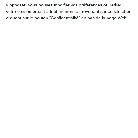
5 kilos
kilos
10 kilos
y opposer. Vous pouvez modifier vos préférences ou retirer
votre consentement à tout moment en revenant sur ce site et en
cliquant sur le bouton "Confidentialité" en bas de la page Web.
Webinaires en direct
Voir tout
Chaque semaine, posez vos questions en live
en participant à des vidéo-conférences avec
Jean-Michel et les diététiciennes du
programme.
Peut-on remplacer la viande par des féculents
? Consultation diététique du 05/08/2026