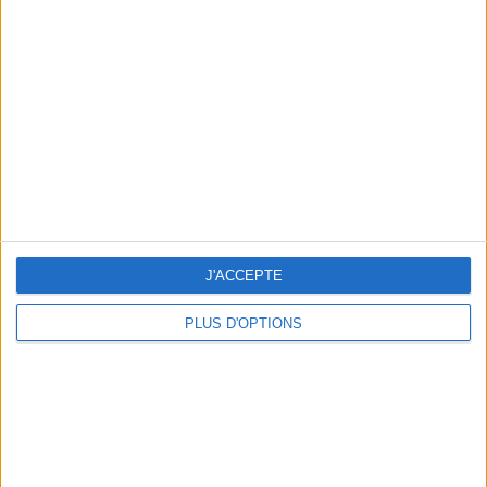
Votre bilan minceur
(env. 2
min)
un homme
Je suis
une femme
cm
Je mesure
kg
Je pèse
J'ACCEPTE
kg
Je voudrais
peser
PLUS D'OPTIONS
ans
J'ai