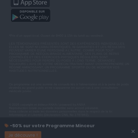
*Prix d'un appel local. Ouvert de 9H00 à 15h du lundi au vendredi.
LES TÉMOIGNAGES PRÉSENTÉS SONT DES EXPÉRIENCES INDIVIDUELLES.
ELLES NE SONT NI CARACTÉRISTIQUES, NI GARANTIES ET LES RÉSULTATS
PEUVENT VARIER D'UNE PERSONNE A L'AUTRE. COMME POUR TOUT
PROGRAMME DE RÉÉQUILIBRAGE ALIMENTAIRE, DES PLANS DE REPAS
CONTRÔLÉS ET DES EXERCICES PHYSIQUES RÉGULIERS SONT
NÉCESSAIRES POUR PERDRE DU POIDS À LONG TERME. DEMANDEZ
TOUJOURS L'AVIS DE VOTRE MÉDECIN TRAITANT AVANT D'ENTREPRENDRE UN
RÉGIME AMINCISSANT, UN PROGRAMME SPORTIF OU DE MODIFIER VOS
HABITUDES NUTRITIONNELLES.
Ce programme est une somme de conseils liés à l'alimentation et à la perte de poids
destinés au grand public et ne s'apparente en aucun cas à une consultation
médicale privée.
© 2026 copyright et éditeur ANXA / powered by ANXA
Reproduction totale ou partielle interdite sans accord préalable.
Anxa collecte et traite les données personnelles dans le respect de la loi
Informatique et Libertés (Déclaration CNIL No 1787863).
-50% sur votre Programme Minceur
×
Je découvre !