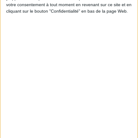
en participant à des vidéo-conférences avec
votre consentement à tout moment en revenant sur ce site et en
Jean-Michel et les diététiciennes du
programme.
cliquant sur le bouton "Confidentialité" en bas de la page Web.
Peut-on remplacer la viande par des féculents
? Consultation diététique du 05/08/2026