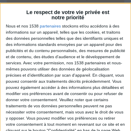
Moins de
De 5 à 10
Plus de
Le respect de votre vie privée est
5 kilos
kilos
10 kilos
notre priorité
Nous et nos 1538
partenaires
stockons et/ou accédons à des
informations sur un appareil, telles que les cookies, et traitons
des données personnelles telles que des identifiants uniques et
Webinaires en direct
Voir tout
des informations standards envoyées par un appareil pour des
publicités et du contenu personnalisés, des mesures de publicité
Chaque semaine, posez vos questions en live
et de contenu, des études d'audience et le développement de
en participant à des vidéo-conférences avec
Jean-Michel et les diététiciennes du
services.
Avec votre permission, nos 1538 partenaires et nous-
programme.
mêmes pouvons utiliser des données de géolocalisation
précises et d’identification par scan d'appareil. En cliquant, vous
pouvez consentir aux traitements décrits précédemment. Vous
pouvez également accéder à des informations plus détaillées et
modifier vos préférences avant de consentir ou pour refuser de
donner votre consentement.
Veuillez noter que certains
traitements de vos données personnelles peuvent ne pas
nécessiter votre consentement, mais vous avez le droit de vous
y opposer. Vous pouvez modifier vos préférences ou retirer
votre consentement à tout moment en revenant sur ce site et en
cliquant sur le bouton "Confidentialité" en bas de la page Web.