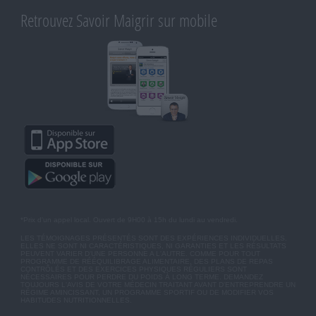
Retrouvez Savoir Maigrir sur mobile
*Prix d'un appel local. Ouvert de 9H00 à 15h du lundi au vendredi.
LES TÉMOIGNAGES PRÉSENTÉS SONT DES EXPÉRIENCES INDIVIDUELLES.
ELLES NE SONT NI CARACTÉRISTIQUES, NI GARANTIES ET LES RÉSULTATS
PEUVENT VARIER D'UNE PERSONNE A L'AUTRE. COMME POUR TOUT
PROGRAMME DE RÉÉQUILIBRAGE ALIMENTAIRE, DES PLANS DE REPAS
CONTRÔLÉS ET DES EXERCICES PHYSIQUES RÉGULIERS SONT
NÉCESSAIRES POUR PERDRE DU POIDS À LONG TERME. DEMANDEZ
TOUJOURS L'AVIS DE VOTRE MÉDECIN TRAITANT AVANT D'ENTREPRENDRE UN
RÉGIME AMINCISSANT, UN PROGRAMME SPORTIF OU DE MODIFIER VOS
HABITUDES NUTRITIONNELLES.