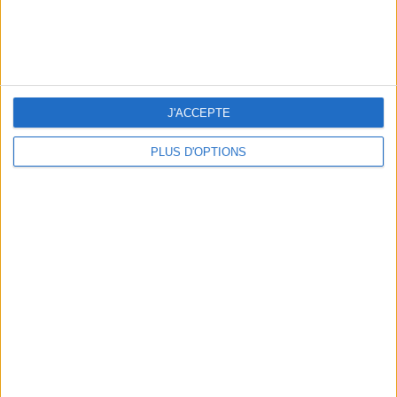
kg
Je voudrais
peser
ans
J'ai
J'ACCEPTE
PLUS D'OPTIONS
DERNIÈRES VIDÉO
La charcuterie, est-ce
vraiment raisonnable
?
Décryptage des aliments