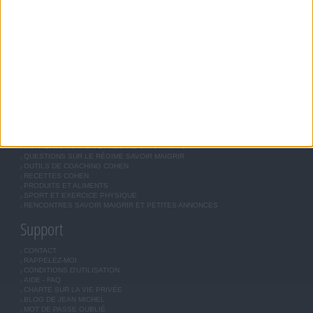
JEAN-MICHEL COHEN
RÉGIME COHEN
RÉGIME SAVOIR MAIGRIR
RÉGIME UNIVERSEL
MÉTHODE COHEN
ASTUCES JM COHEN
COMMUNAUTÉ
BOUTIQUE
LES LETTRES D'INFORMATION
INSCRIPTION
Forum Savoir Maigrir
JE COMMENCE MON RÉGIME COHEN
MORAL, MOTIVATION ET RÉGIME SAVOIR MAIGRIR
QUESTIONS SUR LE RÉGIME SAVOIR MAIGRIR
OUTILS DE COACHING COHEN
RECETTES COHEN
PRODUITS ET ALIMENTS
SPORT ET EXERCICE PHYSIQUE
RENCONTRES SAVOIR MAIGRIR ET PETITES ANNONCES
Support
CONTACT
RAPPELEZ-MOI
CONDITIONS D'UTILISATION
AIDE - FAQ
CHARTE SUR LA VIE PRIVÉE
BLOG DE JEAN MICHEL
MOT DE PASSE OUBLIÉ