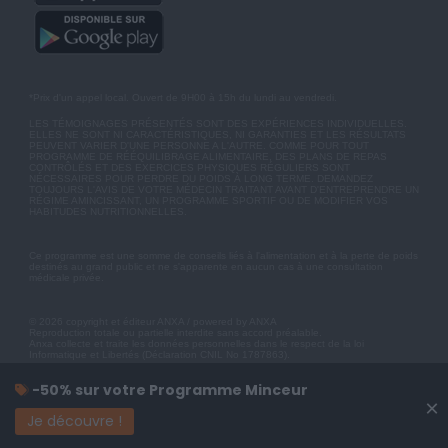
*Prix d'un appel local. Ouvert de 9H00 à 15h du lundi au vendredi.
LES TÉMOIGNAGES PRÉSENTÉS SONT DES EXPÉRIENCES INDIVIDUELLES.
ELLES NE SONT NI CARACTÉRISTIQUES, NI GARANTIES ET LES RÉSULTATS
PEUVENT VARIER D'UNE PERSONNE A L'AUTRE. COMME POUR TOUT
PROGRAMME DE RÉÉQUILIBRAGE ALIMENTAIRE, DES PLANS DE REPAS
CONTRÔLÉS ET DES EXERCICES PHYSIQUES RÉGULIERS SONT
NÉCESSAIRES POUR PERDRE DU POIDS À LONG TERME. DEMANDEZ
TOUJOURS L'AVIS DE VOTRE MÉDECIN TRAITANT AVANT D'ENTREPRENDRE UN
RÉGIME AMINCISSANT, UN PROGRAMME SPORTIF OU DE MODIFIER VOS
HABITUDES NUTRITIONNELLES.
Ce programme est une somme de conseils liés à l'alimentation et à la perte de poids
destinés au grand public et ne s'apparente en aucun cas à une consultation
médicale privée.
© 2026 copyright et éditeur ANXA / powered by ANXA
Reproduction totale ou partielle interdite sans accord préalable.
Anxa collecte et traite les données personnelles dans le respect de la loi
Informatique et Libertés (Déclaration CNIL No 1787863).
-50% sur votre Programme Minceur
×
Je découvre !