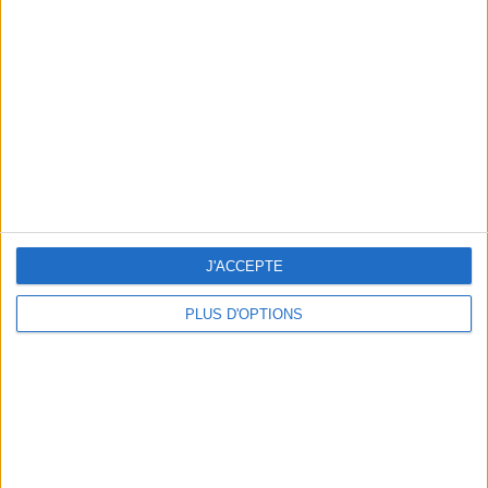
min)
un homme
Je suis
une femme
cm
Je mesure
kg
Je pèse
kg
J'ACCEPTE
Je voudrais
peser
PLUS D'OPTIONS
ans
J'ai