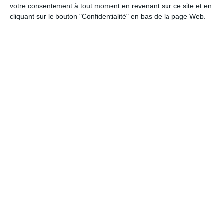
Jean-Michel et les diététiciennes du
votre consentement à tout moment en revenant sur ce site et en
programme.
cliquant sur le bouton "Confidentialité" en bas de la page Web.
Peut-on remplacer la viande par des féculents
? Consultation diététique du 05/08/2026