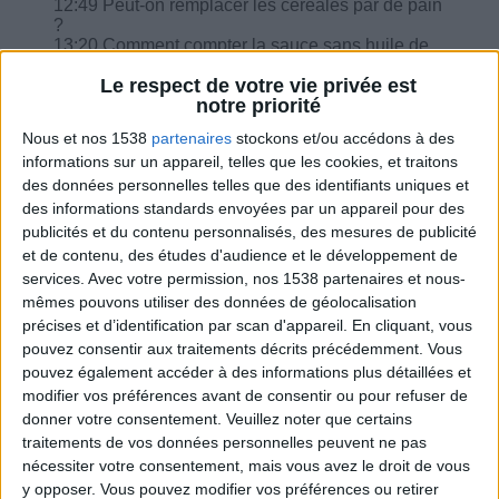
12:49 Peut-on remplacer les céréales par de pain
?
13:20 Comment compter la sauce sans huile de
Jardin d'Orante ?
Le respect de votre vie privée est
14:35 J'ai manger des pâtes bolognaise avec des
notre priorité
compotes, dois-je faire un repas de rattrapage ?
16:04 J'ai la peau fatiguée, que faire ?
Nous et nos 1538
partenaires
stockons et/ou accédons à des
informations sur un appareil, telles que les cookies, et traitons
des données personnelles telles que des identifiants uniques et
des informations standards envoyées par un appareil pour des
publicités et du contenu personnalisés, des mesures de publicité
Combien de kilos souhaitez-vous perdre ?
et de contenu, des études d'audience et le développement de
services.
Avec votre permission, nos 1538 partenaires et nous-
Moins de
De 5 à 10
Plus de
mêmes pouvons utiliser des données de géolocalisation
5 kilos
kilos
10 kilos
précises et d’identification par scan d'appareil. En cliquant, vous
pouvez consentir aux traitements décrits précédemment. Vous
pouvez également accéder à des informations plus détaillées et
modifier vos préférences avant de consentir ou pour refuser de
Webinaires en direct
donner votre consentement.
Veuillez noter que certains
Voir tout
traitements de vos données personnelles peuvent ne pas
Chaque semaine, posez vos questions en live
nécessiter votre consentement, mais vous avez le droit de vous
en participant à des vidéo-conférences avec
y opposer. Vous pouvez modifier vos préférences ou retirer