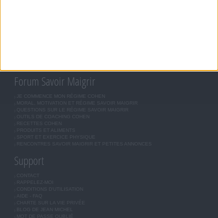
JEAN-MICHEL COHEN
RÉGIME COHEN
RÉGIME SAVOIR MAIGRIR
RÉGIME UNIVERSEL
MÉTHODE COHEN
ASTUCES JM COHEN
COMMUNAUTÉ
BOUTIQUE
LES LETTRES D'INFORMATION
INSCRIPTION
Forum Savoir Maigrir
JE COMMENCE MON RÉGIME COHEN
MORAL, MOTIVATION ET RÉGIME SAVOIR MAIGRIR
QUESTIONS SUR LE RÉGIME SAVOIR MAIGRIR
OUTILS DE COACHING COHEN
RECETTES COHEN
PRODUITS ET ALIMENTS
SPORT ET EXERCICE PHYSIQUE
RENCONTRES SAVOIR MAIGRIR ET PETITES ANNONCES
Support
CONTACT
RAPPELEZ-MOI
CONDITIONS D'UTILISATION
AIDE - FAQ
CHARTE SUR LA VIE PRIVÉE
BLOG DE JEAN MICHEL
MOT DE PASSE OUBLIÉ