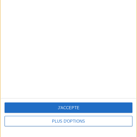
En direct avec Jean-Michel Cohen |
Consultation privée du 20/07/2026
Votre bilan minceur
(env. 2
min)
un homme
Je suis
une femme
J'ACCEPTE
cm
Je mesure
PLUS D'OPTIONS
kg
Je pèse