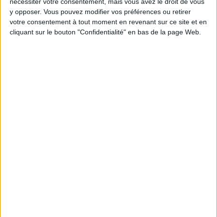
nécessiter votre consentement, mais vous avez le droit de vous
y opposer. Vous pouvez modifier vos préférences ou retirer
Moins de
De 5 à 10
Plus de
votre consentement à tout moment en revenant sur ce site et en
5 kilos
kilos
10 kilos
cliquant sur le bouton "Confidentialité" en bas de la page Web.
Webinaires en direct
Voir tout
Chaque semaine, posez vos questions en live
en participant à des vidéo-conférences avec
Jean-Michel et les diététiciennes du
programme.