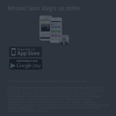
Retrouvez Savoir Maigrir sur mobile
*Prix d'un appel local. Ouvert de 9H00 à 15h du lundi au vendredi.
LES TÉMOIGNAGES PRÉSENTÉS SONT DES EXPÉRIENCES INDIVIDUELLES.
ELLES NE SONT NI CARACTÉRISTIQUES, NI GARANTIES ET LES RÉSULTATS
PEUVENT VARIER D'UNE PERSONNE A L'AUTRE. COMME POUR TOUT
PROGRAMME DE RÉÉQUILIBRAGE ALIMENTAIRE, DES PLANS DE REPAS
CONTRÔLÉS ET DES EXERCICES PHYSIQUES RÉGULIERS SONT
NÉCESSAIRES POUR PERDRE DU POIDS À LONG TERME. DEMANDEZ
TOUJOURS L'AVIS DE VOTRE MÉDECIN TRAITANT AVANT D'ENTREPRENDRE UN
RÉGIME AMINCISSANT, UN PROGRAMME SPORTIF OU DE MODIFIER VOS
HABITUDES NUTRITIONNELLES.