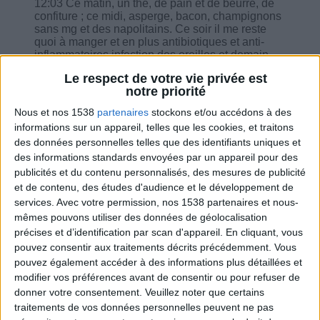
12:03 Ce matin, un thé, de pain et de beurre, de
confiture ; ce midi, asperge, bacon, champignons
sans mg et des napolitains. Ce soir il me reste
quoi à manger et en plus antibiotiques et anti-
inflammatoires infection des oreilles et demain
inviter tout le week-end, comment faire ?
Le respect de votre vie privée est
15:02 Pour le jeûne de 16 les légumes du
notre priorité
bouillon de légumes je les mange ou pas ?
16:16 Je pars en vacances demain pour 10 jours
Nous et nos 1538
partenaires
stockons et/ou accédons à des
et ai peur de prendre du poids.
informations sur un appareil, telles que les cookies, et traitons
17:27 Quelle quantité de pamplemousse chinois
des données personnelles telles que des identifiants uniques et
peut-on manger ?
des informations standards envoyées par un appareil pour des
17:48 Complètement en déroute cette semaine,
je reprends aujourd'hui à 1600 kcal…
publicités et du contenu personnalisés, des mesures de publicité
Probiotiques depuis lundi dernier, changement à
et de contenu, des études d'audience et le développement de
venir au travail du coup stress instance, que faire
services.
Avec votre permission, nos 1538 partenaires et nous-
?
mêmes pouvons utiliser des données de géolocalisation
19:22 J'ai fait semoule au lait écrémé, résultat 5
précises et d’identification par scan d'appareil. En cliquant, vous
petits pots, combien je peux en prendre ?
pouvez consentir aux traitements décrits précédemment. Vous
pouvez également accéder à des informations plus détaillées et
modifier vos préférences avant de consentir ou pour refuser de
donner votre consentement.
Veuillez noter que certains
traitements de vos données personnelles peuvent ne pas
Combien de kilos souhaitez-vous perdre ?