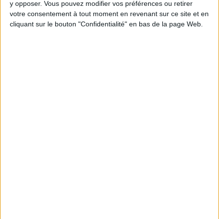
y opposer. Vous pouvez modifier vos préférences ou retirer
votre consentement à tout moment en revenant sur ce site et en
Webinaires en direct
Voir tout
cliquant sur le bouton "Confidentialité" en bas de la page Web.
Chaque semaine, posez vos questions en live
en participant à des vidéo-conférences avec
Jean-Michel et les diététiciennes du
programme.
Peut-on remplacer la viande par des féculents
? Consultation diététique du 05/08/2026