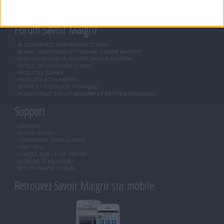
LES LETTRES D'INFORMATION
INSCRIPTION
Forum Savoir Maigrir
JE COMMENCE MON RÉGIME COHEN
MORAL, MOTIVATION ET RÉGIME SAVOIR MAIGRIR
QUESTIONS SUR LE RÉGIME SAVOIR MAIGRIR
OUTILS DE COACHING COHEN
RECETTES COHEN
PRODUITS ET ALIMENTS
SPORT ET EXERCICE PHYSIQUE
RENCONTRES SAVOIR MAIGRIR ET PETITES ANNONCES
Support
CONTACT
RAPPELEZ-MOI
CONDITIONS D'UTILISATION
AIDE - FAQ
CHARTE SUR LA VIE PRIVÉE
BLOG DE JEAN MICHEL
MOT DE PASSE OUBLIÉ
Retrouvez Savoir Maigrir sur mobile