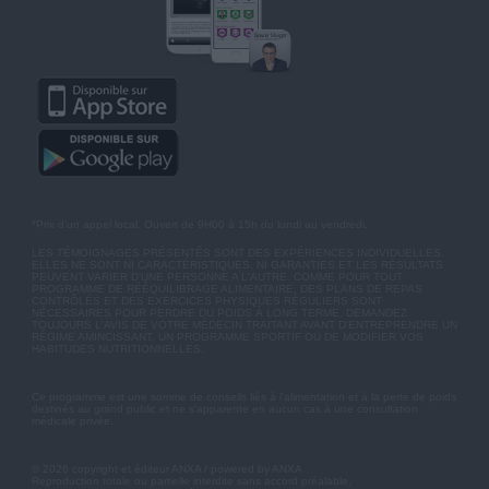
*Prix d'un appel local. Ouvert de 9H00 à 15h du lundi au vendredi.
LES TÉMOIGNAGES PRÉSENTÉS SONT DES EXPÉRIENCES INDIVIDUELLES.
ELLES NE SONT NI CARACTÉRISTIQUES, NI GARANTIES ET LES RÉSULTATS
PEUVENT VARIER D'UNE PERSONNE A L'AUTRE. COMME POUR TOUT
PROGRAMME DE RÉÉQUILIBRAGE ALIMENTAIRE, DES PLANS DE REPAS
CONTRÔLÉS ET DES EXERCICES PHYSIQUES RÉGULIERS SONT
NÉCESSAIRES POUR PERDRE DU POIDS À LONG TERME. DEMANDEZ
TOUJOURS L'AVIS DE VOTRE MÉDECIN TRAITANT AVANT D'ENTREPRENDRE UN
RÉGIME AMINCISSANT, UN PROGRAMME SPORTIF OU DE MODIFIER VOS
HABITUDES NUTRITIONNELLES.
Ce programme est une somme de conseils liés à l'alimentation et à la perte de poids
destinés au grand public et ne s'apparente en aucun cas à une consultation
médicale privée.
© 2026 copyright et éditeur ANXA / powered by ANXA
Reproduction totale ou partielle interdite sans accord préalable.