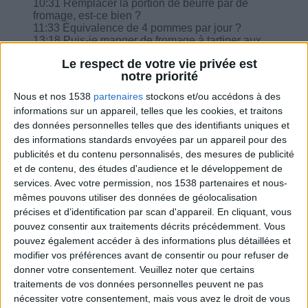
10:31 Remplacer la portion de beurre par de
fromage, est-ce bien ?
11:33 Équivalence de 4 pommes par jour ?
13:18 Puis-je manger de fromage à tartiner aux
noix ?
Le respect de votre vie privée est
15:12 Les kilos récemment pris partent plus vite,
notre priorité
est-ce vrai ?
16:00 Un smoothie et 50 g de pain le matin, dois-
Nous et nos 1538
partenaires
stockons et/ou accédons à des
je supprimer les féculents de soir ?
informations sur un appareil, telles que les cookies, et traitons
16:53 Deux laitages le midi quand on ne l'ai pas
des données personnelles telles que des identifiants uniques et
pris le matin ?
17:45 Comment comptabiliser une soupe
des informations standards envoyées par un appareil pour des
instantanée type Sveltesse ?
publicités et du contenu personnalisés, des mesures de publicité
et de contenu, des études d'audience et le développement de
services.
Avec votre permission, nos 1538 partenaires et nous-
mêmes pouvons utiliser des données de géolocalisation
précises et d’identification par scan d'appareil. En cliquant, vous
pouvez consentir aux traitements décrits précédemment. Vous
Combien de kilos souhaitez-vous perdre ?
pouvez également accéder à des informations plus détaillées et
modifier vos préférences avant de consentir ou pour refuser de
Moins de
De 5 à 10
Plus de
donner votre consentement.
Veuillez noter que certains
5 kilos
kilos
10 kilos
traitements de vos données personnelles peuvent ne pas
nécessiter votre consentement, mais vous avez le droit de vous