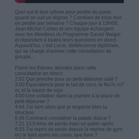
Quel est le bon rythme pour perdre du poids
quand on suit un régime ? Combien de kilos doit-
on perdre par semaine ? Chaque jour à 13H00,
Jean-Michel Cohen et son équipe échangent
avec les Membres du Programme Savoir Maigrir
et répondent à toutes leurs questions en direct.
Aujourd'hui, c'est Lucie, diététicienne diplômée,
qui se charge d'animer cette consultation de
groupe...
Parmi les thèmes abordés dans cette
consultation en direct:
2:02 Que prendre pour un petit-déjeuner salé ?
3:00 Équivalence pour le lait de coco, le Nu?c m?
m, et la sauce de soja
4:00 Une collation dans la journée à la place de
petit-déjeuner ?
4:44 J'ai faim alors que je respecte bien la
structure
6:48 Comment considérer la patate douce ?
7:21 13,9 kilos de perdu mais un palier après
8:33 J'ai repris de poids depuis la reprise de gym
et j'ai faim après les cours, que faire ?