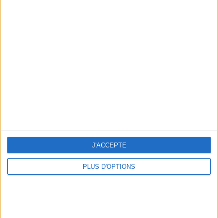
Votre bilan minceur
(env. 2
min)
un homme
Je suis
une femme
cm
Je mesure
J'ACCEPTE
kg
Je pèse
PLUS D'OPTIONS
kg
Je voudrais
peser
ans
J'ai