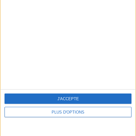
En direct avec Jean-Michel Cohen |
Consultation privée du 20/07/2026
Votre bilan minceur
(env. 2
min)
un homme
Je suis
une femme
cm
Je mesure
J'ACCEPTE
PLUS D'OPTIONS
kg
Je pèse
kg
Je voudrais
peser