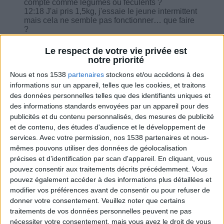
compte comme légumes ou féculents ?
12:18 J'ai pris 1,5kg, j'essaie le jeune intermittent
mais cela ne semble pas fonctionner… que faire
?
14:13 Quel type de chocolat (15 grammes
autorisés) ?
Le respect de votre vie privée est
16:48 Cholestérol : j'ai mangé poireaux-céleri
notre priorité
sans matière grasse, d'escalope de veau sans
mg, salade de tomates avec vinaigre, de gouda et
Nous et nos 1538
partenaires
stockons et/ou accédons à des
de pain complet à kaki, est-ce bon ?
informations sur un appareil, telles que les cookies, et traitons
20:38 Les 10 g de MG sont-ils prévus sur la
des données personnelles telles que des identifiants uniques et
journée ou à tous les repas ?
des informations standards envoyées par un appareil pour des
21:12 Comment relancer le métabolisme après
publicités et du contenu personnalisés, des mesures de publicité
45 ans ?
et de contenu, des études d'audience et le développement de
22:08 Quel est la meilleure marque de
magnésium ?
services.
Avec votre permission, nos 1538 partenaires et nous-
mêmes pouvons utiliser des données de géolocalisation
précises et d’identification par scan d'appareil. En cliquant, vous
pouvez consentir aux traitements décrits précédemment. Vous
pouvez également accéder à des informations plus détaillées et
modifier vos préférences avant de consentir ou pour refuser de
Combien de kilos souhaitez-vous perdre ?
donner votre consentement.
Veuillez noter que certains
traitements de vos données personnelles peuvent ne pas
Moins de
De 5 à 10
Plus de
nécessiter votre consentement, mais vous avez le droit de vous