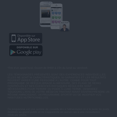
*Prix d'un appel local. Ouvert de 9H00 à 15h du lundi au vendredi.
LES TÉMOIGNAGES PRÉSENTÉS SONT DES EXPÉRIENCES INDIVIDUELLES.
ELLES NE SONT NI CARACTÉRISTIQUES, NI GARANTIES ET LES RÉSULTATS
PEUVENT VARIER D'UNE PERSONNE A L'AUTRE. COMME POUR TOUT
PROGRAMME DE RÉÉQUILIBRAGE ALIMENTAIRE, DES PLANS DE REPAS
CONTRÔLÉS ET DES EXERCICES PHYSIQUES RÉGULIERS SONT
NÉCESSAIRES POUR PERDRE DU POIDS À LONG TERME. DEMANDEZ
TOUJOURS L'AVIS DE VOTRE MÉDECIN TRAITANT AVANT D'ENTREPRENDRE UN
RÉGIME AMINCISSANT, UN PROGRAMME SPORTIF OU DE MODIFIER VOS
HABITUDES NUTRITIONNELLES.
Ce programme est une somme de conseils liés à l'alimentation et à la perte de poids
destinés au grand public et ne s'apparente en aucun cas à une consultation
médicale privée.