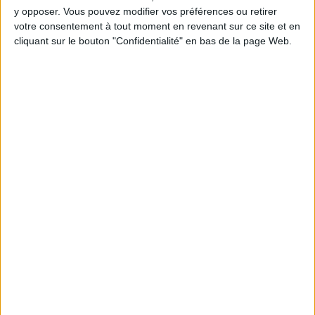
5 kilos
kilos
10 kilos
y opposer. Vous pouvez modifier vos préférences ou retirer
votre consentement à tout moment en revenant sur ce site et en
cliquant sur le bouton "Confidentialité" en bas de la page Web.
Webinaires en direct
Voir tout
Chaque semaine, posez vos questions en live
en participant à des vidéo-conférences avec
Jean-Michel et les diététiciennes du
programme.
Peut-on remplacer la viande par des féculents
? Consultation diététique du 05/08/2026