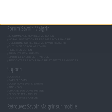
MÉTHODE COHEN
ASTUCES JM COHEN
COMMUNAUTÉ
BOUTIQUE
LES LETTRES D'INFORMATION
INSCRIPTION
Forum Savoir Maigrir
JE COMMENCE MON RÉGIME COHEN
MORAL, MOTIVATION ET RÉGIME SAVOIR MAIGRIR
QUESTIONS SUR LE RÉGIME SAVOIR MAIGRIR
OUTILS DE COACHING COHEN
RECETTES COHEN
PRODUITS ET ALIMENTS
SPORT ET EXERCICE PHYSIQUE
RENCONTRES SAVOIR MAIGRIR ET PETITES ANNONCES
Support
CONTACT
RAPPELEZ-MOI
CONDITIONS D'UTILISATION
AIDE - FAQ
CHARTE SUR LA VIE PRIVÉE
BLOG DE JEAN MICHEL
MOT DE PASSE OUBLIÉ
Retrouvez Savoir Maigrir sur mobile